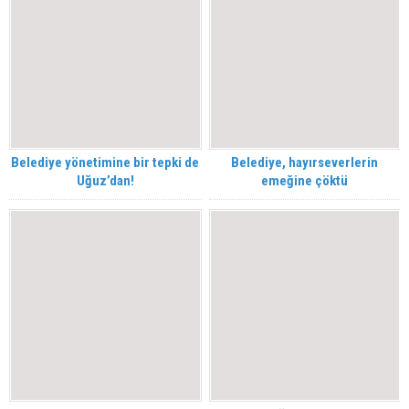
Belediye yönetimine bir tepki de
Belediye, hayırseverlerin
Uğuz’dan!
emeğine çöktü