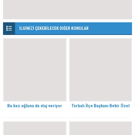
İLGİNİZİ ÇEKEBİLECEK DİĞER KONULAR
Bu kez oğluna da staj veriyor
Torbalı İlçe Başkanı Bekir Özel