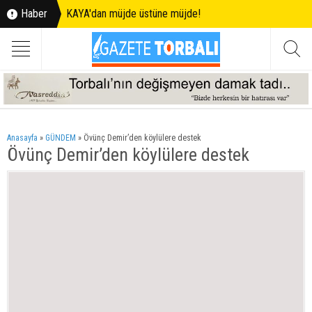
Haber
KAYA'dan müjde üstüne müjde!
Anasayfa
»
GÜNDEM
»
Övünç Demir’den köylülere destek
Övünç Demir’den köylülere destek