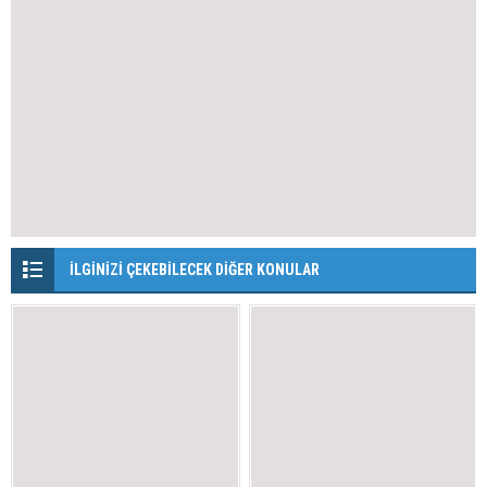
İLGİNİZİ ÇEKEBİLECEK DİĞER KONULAR