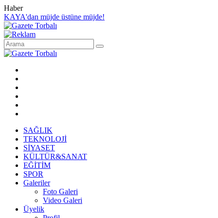
Haber
KAYA'dan müjde üstüne müjde!
SAĞLIK
TEKNOLOJİ
SİYASET
KÜLTÜR&SANAT
EĞİTİM
SPOR
Galeriler
Foto Galeri
Video Galeri
Üyelik
Profil