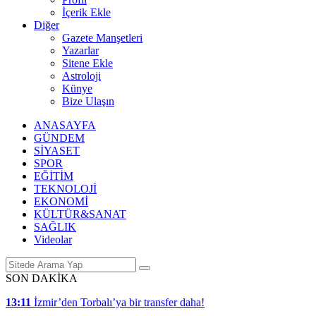
İçerik Ekle
Diğer
Gazete Manşetleri
Yazarlar
Sitene Ekle
Astroloji
Künye
Bize Ulaşın
ANASAYFA
GÜNDEM
SİYASET
SPOR
EĞİTİM
TEKNOLOJİ
EKONOMİ
KÜLTÜR&SANAT
SAĞLIK
Videolar
SON DAKİKA
13:11
İzmir’den Torbalı’ya bir transfer daha!