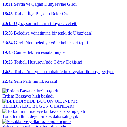
18:31
Sevda ve Çağan Dünyaevine Girdi
16:45
Torbalı İlçe Başkanı Bekir Özel
20:15
Uğuz, sorumluları istifaya davet etti
16:56
Belediye yönetimine bir tepki de Uğuz’dan!
23:34
Girgin’den belediye yönetimine sert tepki
19:45
Canbeldek’ten esnafa müjde
19:23
Torbalı Huzurevi’nde Görev Değişimi
14:32
Torbalı’nın yılları muhalefetin kavgaları ile boşa geçiyor
22:42
Yeni Parti’nin ilk icraatı!
Erdem Başsavcı hızlı başladı
BELEDİYEDE BUGÜN OLANLAR!
Torbalı milli iradeye bir kez daha sahip çıktı
Sokaklar ve yollar toz-toprak içinde