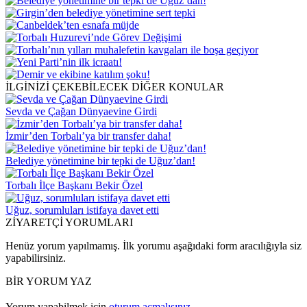
İLGİNİZİ ÇEKEBİLECEK DİĞER KONULAR
Sevda ve Çağan Dünyaevine Girdi
İzmir’den Torbalı’ya bir transfer daha!
Belediye yönetimine bir tepki de Uğuz’dan!
Torbalı İlçe Başkanı Bekir Özel
Uğuz, sorumluları istifaya davet etti
ZİYARETÇİ YORUMLARI
Henüz yorum yapılmamış. İlk yorumu aşağıdaki form aracılığıyla siz
yapabilirsiniz.
BİR YORUM YAZ
Yorum yapabilmek için
oturum açmalısınız
.