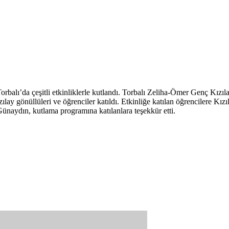
 Torbalı’da çeşitli etkinliklerle kutlandı. Torbalı Zeliha-Ömer Genç 
Kızılay gönüllüleri ve öğrenciler katıldı. Etkinliğe katılan öğrencilere Kı
Günaydın, kutlama programına katılanlara teşekkür etti.