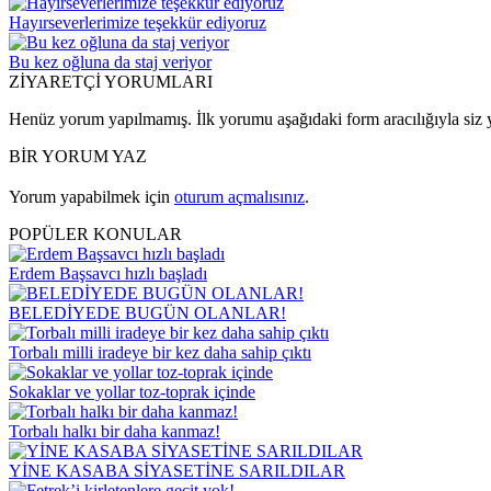
Hayırseverlerimize teşekkür ediyoruz
Bu kez oğluna da staj veriyor
ZİYARETÇİ YORUMLARI
Henüz yorum yapılmamış. İlk yorumu aşağıdaki form aracılığıyla siz y
BİR YORUM YAZ
Yorum yapabilmek için
oturum açmalısınız
.
POPÜLER KONULAR
Erdem Başsavcı hızlı başladı
BELEDİYEDE BUGÜN OLANLAR!
Torbalı milli iradeye bir kez daha sahip çıktı
Sokaklar ve yollar toz-toprak içinde
Torbalı halkı bir daha kanmaz!
YİNE KASABA SİYASETİNE SARILDILAR