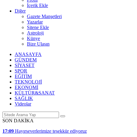
İçerik Ekle
Diğer
Gazete Manşetleri
Yazarlar
Sitene Ekle
Astroloji
Künye
Bize Ulaşın
ANASAYFA
GÜNDEM
SİYASET
SPOR
EĞİTİM
TEKNOLOJİ
EKONOMİ
KÜLTÜR&SANAT
SAĞLIK
Videolar
SON DAKİKA
17:09
Hayırseverlerimize teşekkür ediyoruz