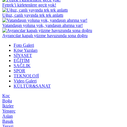
Fetrek’i kirletenlere geçit yok!
Uğuz, canlı yayında tek tek anlattı
Vatandaşın yoluna yok, yandaşın ahırına var!
Ayrancılar kapalı yüzme havuzunda sona doğru
Foto Galeri
Köşe Yazıları
SİYASET
EĞİTİM
SAĞLIK
SPOR
TEKNOLOJİ
Video Galeri
KÜLTÜR&SANAT
Koç
Boğa
İkizler
Yengeç
Aslan
Başak
Terazi