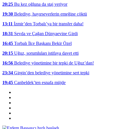
20:25
Bu kez oğluna da staj veriyor
19:30
Belediye, hayırseverlerin emeğine çöktü
13:11
İzmir’den Torbalı’ya bir transfer daha!
18:31
Sevda ve Çağan Dünyaevine Girdi
16:45
Torbalı İlçe Başkanı Bekir Özel
20:15
Uğuz, sorumluları istifaya davet etti
16:56
Belediye yönetimine bir tepki de Uğuz’dan!
23:34
Girgin’den belediye yönetimine sert tepki
19:45
Canbeldek’ten esnafa müjde