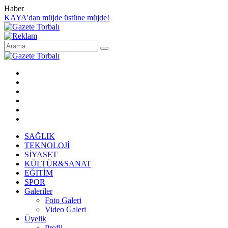
Haber
KAYA'dan müjde üstüne müjde!
SAĞLIK
TEKNOLOJİ
SİYASET
KÜLTÜR&SANAT
EĞİTİM
SPOR
Galeriler
Foto Galeri
Video Galeri
Üyelik
Profil