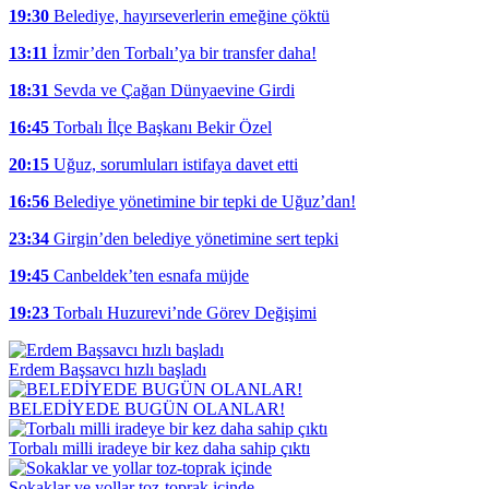
19:30
Belediye, hayırseverlerin emeğine çöktü
13:11
İzmir’den Torbalı’ya bir transfer daha!
18:31
Sevda ve Çağan Dünyaevine Girdi
16:45
Torbalı İlçe Başkanı Bekir Özel
20:15
Uğuz, sorumluları istifaya davet etti
16:56
Belediye yönetimine bir tepki de Uğuz’dan!
23:34
Girgin’den belediye yönetimine sert tepki
19:45
Canbeldek’ten esnafa müjde
19:23
Torbalı Huzurevi’nde Görev Değişimi
Erdem Başsavcı hızlı başladı
BELEDİYEDE BUGÜN OLANLAR!
Torbalı milli iradeye bir kez daha sahip çıktı
Sokaklar ve yollar toz-toprak içinde