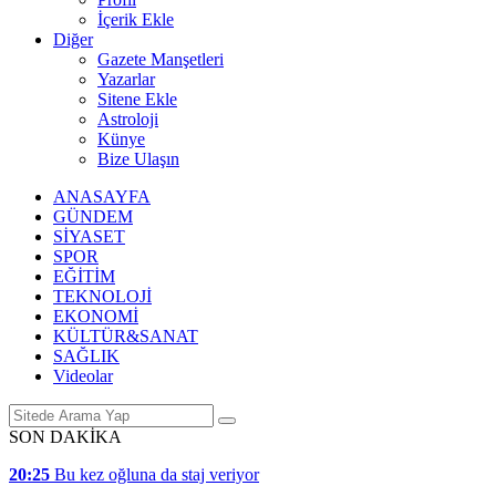
İçerik Ekle
Diğer
Gazete Manşetleri
Yazarlar
Sitene Ekle
Astroloji
Künye
Bize Ulaşın
ANASAYFA
GÜNDEM
SİYASET
SPOR
EĞİTİM
TEKNOLOJİ
EKONOMİ
KÜLTÜR&SANAT
SAĞLIK
Videolar
SON DAKİKA
20:25
Bu kez oğluna da staj veriyor