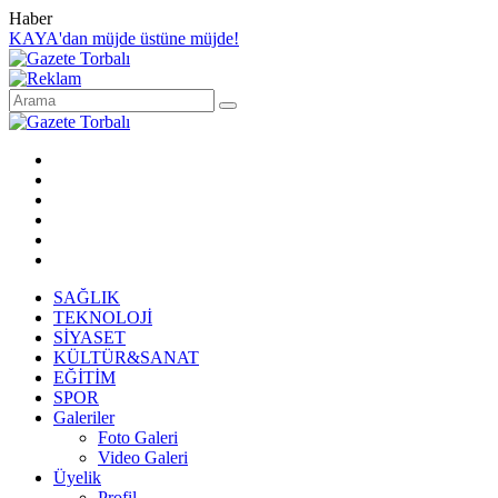
Haber
KAYA'dan müjde üstüne müjde!
SAĞLIK
TEKNOLOJİ
SİYASET
KÜLTÜR&SANAT
EĞİTİM
SPOR
Galeriler
Foto Galeri
Video Galeri
Üyelik
Profil