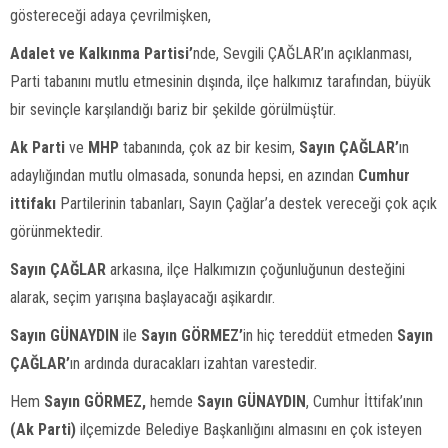
göstereceği adaya çevrilmişken,
Adalet ve Kalkınma Partisi’
nde, Sevgili ÇAĞLAR’ın açıklanması,
Parti tabanını mutlu etmesinin dışında, ilçe halkımız tarafından, büyük
bir sevinçle karşılandığı bariz bir şekilde görülmüştür.
Ak Parti
ve
MHP
tabanında, çok az bir kesim,
Sayın ÇAĞLAR’
ın
adaylığından mutlu olmasada, sonunda hepsi, en azından
Cumhur
ittifakı
Partilerinin tabanları, Sayın Çağlar’a destek vereceği çok açık
görünmektedir.
Sayın ÇAĞLAR
arkasına, ilçe Halkımızın çoğunluğunun desteğini
alarak, seçim yarışına başlayacağı aşikardır.
Sayın GÜNAYDIN
ile
Sayın GÖRMEZ’
in hiç tereddüt etmeden
Sayın
ÇAĞLAR’
ın ardında duracakları izahtan varestedir.
Hem
Sayın GÖRMEZ,
hemde
Sayın GÜNAYDIN
, Cumhur İttifak’ının
(Ak Parti)
ilçemizde Belediye Başkanlığını almasını en çok isteyen