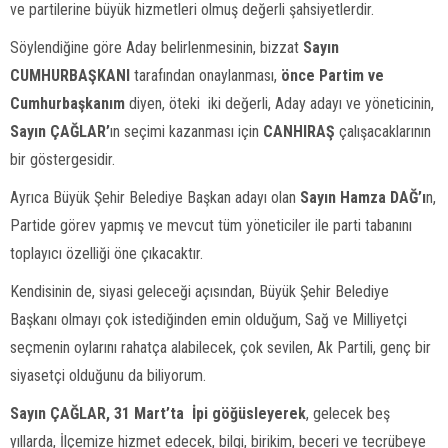
ve partilerine büyük hizmetleri olmuş değerli şahsiyetlerdir.
Söylendiğine göre Aday belirlenmesinin, bizzat
Sayın
CUMHURBAŞKANI
tarafından onaylanması,
önce
Partim ve
Cumhurbaşkanım
diyen, öteki iki değerli, Aday adayı ve yöneticinin,
Sayın ÇAĞLAR’
ın seçimi kazanması için
CANHIRAŞ
çalışacaklarının
bir göstergesidir.
Ayrıca Büyük Şehir Belediye Başkan adayı olan
Sayın Hamza DAĞ’ı
n,
Partide görev yapmış ve mevcut tüm yöneticiler ile parti tabanını
toplayıcı özelliği öne çıkacaktır.
Kendisinin de, siyasi geleceği açısından, Büyük Şehir Belediye
Başkanı olmayı çok istediğinden emin olduğum, Sağ ve Milliyetçi
seçmenin oylarını rahatça alabilecek, çok sevilen, Ak Partili, genç bir
siyasetçi olduğunu da biliyorum.
Sayın ÇAĞLAR, 31 Mart’ta İpi göğüsleyerek
, gelecek beş
yıllarda, İlçemize hizmet edecek, bilgi, birikim, beceri ve tecrübeye