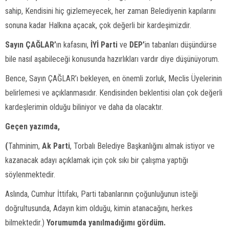
sahip, Kendisini hiç gizlemeyecek, her zaman Belediyenin kapılarını
sonuna kadar Halkına açacak, çok değerli bir kardeşimizdir.
Sayın ÇAĞLAR’
ın kafasını,
İYİ Parti
ve
DEP’
in tabanları düşündürse
bile nasıl aşabileceği konusunda hazırlıkları vardır diye düşünüyorum.
Bence, Sayın ÇAĞLAR’ı bekleyen, en önemli zorluk, Meclis Üyelerinin
belirlemesi ve açıklanmasıdır. Kendisinden beklentisi olan çok değerli
kardeşlerimin olduğu biliniyor ve daha da olacaktır.
Geçen yazımda,
(
Tahminim,
Ak Parti
, Torbalı Belediye Başkanlığını almak istiyor ve
kazanacak adayı açıklamak için çok sıkı bir çalışma yaptığı
söylenmektedir.
Aslında, Cumhur İttifakı, Parti tabanlarının çoğunluğunun isteği
doğrultusunda, Adayın kim olduğu, kimin atanacağını, herkes
bilmektedir.)
Yorumumda yanılmadığımı gördüm.