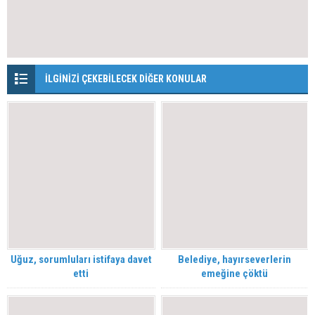
İLGİNİZİ ÇEKEBİLECEK DİĞER KONULAR
Uğuz, sorumluları istifaya davet
Belediye, hayırseverlerin
etti
emeğine çöktü