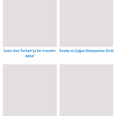
İzmir’den Torbalı’ya bir transfer
Sevda ve Çağan Dünyaevine Girdi
daha!