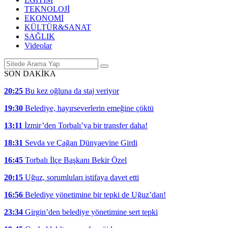
TEKNOLOJİ
EKONOMİ
KÜLTÜR&SANAT
SAĞLIK
Videolar
SON DAKİKA
20:25
Bu kez oğluna da staj veriyor
19:30
Belediye, hayırseverlerin emeğine çöktü
13:11
İzmir’den Torbalı’ya bir transfer daha!
18:31
Sevda ve Çağan Dünyaevine Girdi
16:45
Torbalı İlçe Başkanı Bekir Özel
20:15
Uğuz, sorumluları istifaya davet etti
16:56
Belediye yönetimine bir tepki de Uğuz’dan!
23:34
Girgin’den belediye yönetimine sert tepki