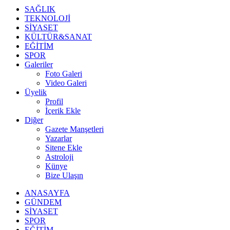
SAĞLIK
TEKNOLOJİ
SİYASET
KÜLTÜR&SANAT
EĞİTİM
SPOR
Galeriler
Foto Galeri
Video Galeri
Üyelik
Profil
İçerik Ekle
Diğer
Gazete Manşetleri
Yazarlar
Sitene Ekle
Astroloji
Künye
Bize Ulaşın
ANASAYFA
GÜNDEM
SİYASET
SPOR
EĞİTİM