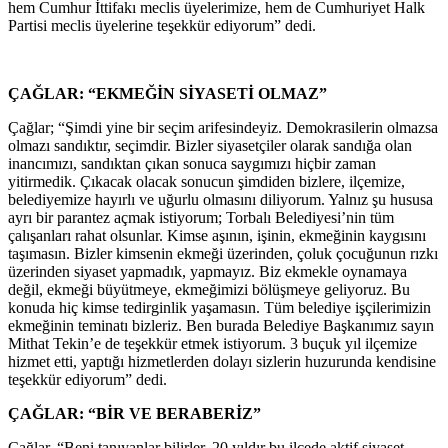
hem Cumhur İttifakı meclis üyelerimize, hem de Cumhuriyet Halk
Partisi meclis üyelerine teşekkür ediyorum” dedi.
ÇAĞLAR: “EKMEĞİN SİYASETİ OLMAZ”
Çağlar; “Şimdi yine bir seçim arifesindeyiz. Demokrasilerin olmazsa
olmazı sandıktır, seçimdir. Bizler siyasetçiler olarak sandığa olan
inancımızı, sandıktan çıkan sonuca saygımızı hiçbir zaman
yitirmedik. Çıkacak olacak sonucun şimdiden bizlere, ilçemize,
belediyemize hayırlı ve uğurlu olmasını diliyorum. Yalnız şu hususa
ayrı bir parantez açmak istiyorum; Torbalı Belediyesi’nin tüm
çalışanları rahat olsunlar. Kimse aşının, işinin, ekmeğinin kaygısını
taşımasın. Bizler kimsenin ekmeği üzerinden, çoluk çocuğunun rızkı
üzerinden siyaset yapmadık, yapmayız. Biz ekmekle oynamaya
değil, ekmeği büyütmeye, ekmeğimizi bölüşmeye geliyoruz. Bu
konuda hiç kimse tedirginlik yaşamasın. Tüm belediye işçilerimizin
ekmeğinin teminatı bizleriz. Ben burada Belediye Başkanımız sayın
Mithat Tekin’e de teşekkür etmek istiyorum. 3 buçuk yıl ilçemize
hizmet etti, yaptığı hizmetlerden dolayı sizlerin huzurunda kendisine
teşekkür ediyorum” dedi.
ÇAĞLAR: “BİR VE BERABERİZ”
Çağlar, “Beni tanıyanlar bilirler. 20 yıldır bu ilçede aktif siyaset