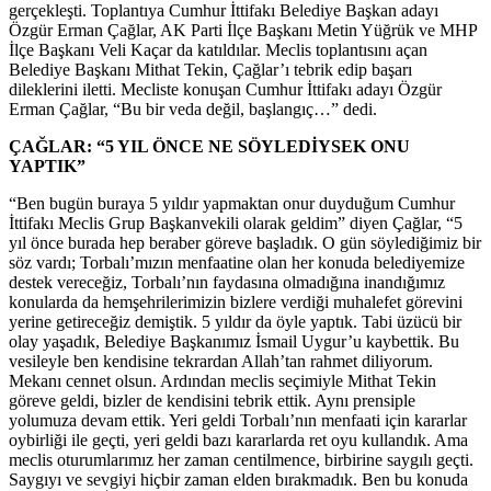
gerçekleşti. Toplantıya Cumhur İttifakı Belediye Başkan adayı
Özgür Erman Çağlar, AK Parti İlçe Başkanı Metin Yüğrük ve MHP
İlçe Başkanı Veli Kaçar da katıldılar. Meclis toplantısını açan
Belediye Başkanı Mithat Tekin, Çağlar’ı tebrik edip başarı
dileklerini iletti. Mecliste konuşan Cumhur İttifakı adayı Özgür
Erman Çağlar, “Bu bir veda değil, başlangıç…” dedi.
ÇAĞLAR: “5 YIL ÖNCE NE SÖYLEDİYSEK ONU
YAPTIK”
“Ben bugün buraya 5 yıldır yapmaktan onur duyduğum Cumhur
İttifakı Meclis Grup Başkanvekili olarak geldim” diyen Çağlar, “5
yıl önce burada hep beraber göreve başladık. O gün söylediğimiz bir
söz vardı; Torbalı’mızın menfaatine olan her konuda belediyemize
destek vereceğiz, Torbalı’nın faydasına olmadığına inandığımız
konularda da hemşehrilerimizin bizlere verdiği muhalefet görevini
yerine getireceğiz demiştik. 5 yıldır da öyle yaptık. Tabi üzücü bir
olay yaşadık, Belediye Başkanımız İsmail Uygur’u kaybettik. Bu
vesileyle ben kendisine tekrardan Allah’tan rahmet diliyorum.
Mekanı cennet olsun. Ardından meclis seçimiyle Mithat Tekin
göreve geldi, bizler de kendisini tebrik ettik. Aynı prensiple
yolumuza devam ettik. Yeri geldi Torbalı’nın menfaati için kararlar
oybirliği ile geçti, yeri geldi bazı kararlarda ret oyu kullandık. Ama
meclis oturumlarımız her zaman centilmence, birbirine saygılı geçti.
Saygıyı ve sevgiyi hiçbir zaman elden bırakmadık. Ben bu konuda