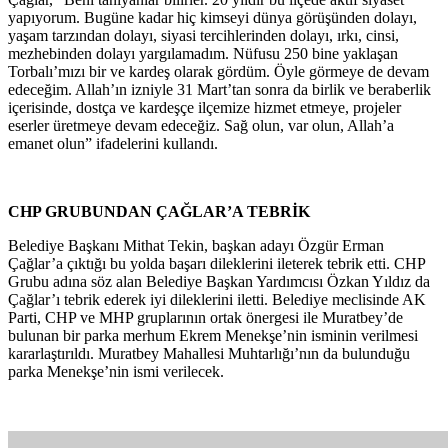
yapıyorum. Bugüne kadar hiç kimseyi dünya görüşünden dolayı,
yaşam tarzından dolayı, siyasi tercihlerinden dolayı, ırkı, cinsi,
mezhebinden dolayı yargılamadım. Nüfusu 250 bine yaklaşan
Torbalı’mızı bir ve kardeş olarak gördüm. Öyle görmeye de devam
edeceğim. Allah’ın izniyle 31 Mart’tan sonra da birlik ve beraberlik
içerisinde, dostça ve kardeşçe ilçemize hizmet etmeye, projeler
eserler üretmeye devam edeceğiz. Sağ olun, var olun, Allah’a
emanet olun” ifadelerini kullandı.
CHP GRUBUNDAN ÇAĞLAR’A TEBRİK
Belediye Başkanı Mithat Tekin, başkan adayı Özgür Erman
Çağlar’a çıktığı bu yolda başarı dileklerini ileterek tebrik etti. CHP
Grubu adına söz alan Belediye Başkan Yardımcısı Özkan Yıldız da
Çağlar’ı tebrik ederek iyi dileklerini iletti. Belediye meclisinde AK
Parti, CHP ve MHP gruplarının ortak önergesi ile Muratbey’de
bulunan bir parka merhum Ekrem Menekşe’nin isminin verilmesi
kararlaştırıldı. Muratbey Mahallesi Muhtarlığı’nın da bulunduğu
parka Menekşe’nin ismi verilecek.