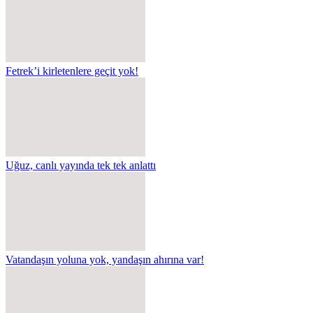
Fetrek’i kirletenlere geçit yok!
Uğuz, canlı yayında tek tek anlattı
Vatandaşın yoluna yok, yandaşın ahırına var!