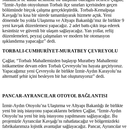
“İzmir-Aydın otoyolunun Torbalı ilçe sınırları içerisinden geçen
bölümünde birçok çalışma gerçekleştirdik. Torbalı-Kemalpaşa
Kavşağı’nı kısa bir sürede tamamlayarak hizmete açtık. Yeni
dönemde bu yolda Ulaştırma ve Altyapı Bakanlığı’mız ile birlikte 9
yeni kavşak düzenlemesi yapacağız. 2 adet battı-çıktı inşa ederek
kesintisiz ve güvenli bir ulaşım sağlayacağız. Yan yollar, refüj
düzenlemeleri, peyzaj çalışmaları ve modern bir otomasyon
ışıklandırma yapacağız” dedi.
TORBALI-CUMHURİYET-MURATBEY ÇEVREYOLU
Çağlar, “Torbalı Mahallemizden başlayıp Muratbey Mahallemiz
istikametine devam eden Torbalı Çevreyolu’nu hayata geçiriyoruz.
Yapacağımız yeni Çevreyolu ile birlikte İzmir-Aydın Karayolu’na
alternatif şehir içini besleyen bir hat oluşturuyoruz” dedi.
PANCAR-AYRANCILAR OTOYOL BAĞLANTISI
İzmir-Aydın Otoyolu’na Ulaştırma ve Altyapı Bakanlığı ile birlikte
yeni bir iniş istasyonu yapacaklarını belirten Çağlar, “İzmir-Aydın
Otoyolu’na yeni bir iniş istasyonu yapılmasını sağlayacağız. Bu
projemizle Ayrancılar Kavşağı’nı rahatlatacağız ve bölgemizdeki
fabrikalarımıza lojistik avantajlar sağlayacağız. Pancar, Ayrancılar ve