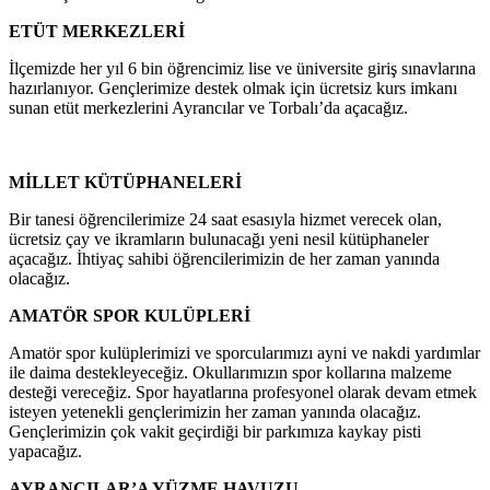
ETÜT MERKEZLERİ
İlçemizde her yıl 6 bin öğrencimiz lise ve üniversite giriş sınavlarına
hazırlanıyor. Gençlerimize destek olmak için ücretsiz kurs imkanı
sunan etüt merkezlerini Ayrancılar ve Torbalı’da açacağız.
MİLLET KÜTÜPHANELERİ
Bir tanesi öğrencilerimize 24 saat esasıyla hizmet verecek olan,
ücretsiz çay ve ikramların bulunacağı yeni nesil kütüphaneler
açacağız. İhtiyaç sahibi öğrencilerimizin de her zaman yanında
olacağız.
AMATÖR SPOR KULÜPLERİ
Amatör spor kulüplerimizi ve sporcularımızı ayni ve nakdi yardımlar
ile daima destekleyeceğiz. Okullarımızın spor kollarına malzeme
desteği vereceğiz. Spor hayatlarına profesyonel olarak devam etmek
isteyen yetenekli gençlerimizin her zaman yanında olacağız.
Gençlerimizin çok vakit geçirdiği bir parkımıza kaykay pisti
yapacağız.
AYRANCILAR’A YÜZME HAVUZU