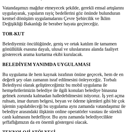
Vatandaşımızı mağdur etmeyecek şekilde, gerekli emsal artışlarını
uygulayarak, yapıların rayiç bedellerini göz önünde bulunduran
kentsel dönüşüm uygulamalarını Çevre Şehircilik ve İklim
Değişikliği Bakanlığı ile beraber hayata geçireceğiz.
TOR-KUT
Belediyemiz öncülüğünde, geniş ve ortak katılım ile tamamen
gönüllülük esasına dayalı, ulusal ve uluslararası alanda faaliyet
gösterecek arama kurtarma ekibi kurulacak.
BELEDİYEM YANIMDA UYGULAMASI
Bu uygulama ile hem kaynak israfının önüne geçecek, hem de en
değerli şey olan zamanın israf edilmesini önleyeceğiz. Torbalı
Belediyesi olarak geliştireceğimiz bu mobil uygulama ile
hemşehrilerimizin belediye ile ilgili konuları belediye binasına
gelmek zorunda kalmadan halledebilmesini istiyoruz. İş yeri açma
ruhsatı, imar durum belgesi, beyan ve ödeme işlemleri gibi bir çok
işlemin yapılabileceği bu uygulama aynı zamanda vatandaşımız ile
belediye arasındaki ilişkinin online operatörler vasıtası ile sürekli
canlı kalmasını hedefliyor. Bu aynı zamanda belediyecilikte
şeffaflığımızın da en önemli göstergesi olacak.