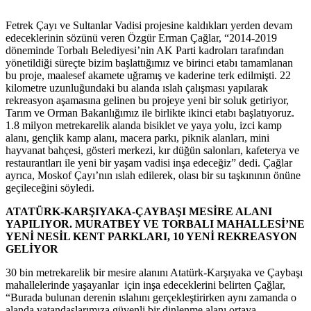
Fetrek Çayı ve Sultanlar Vadisi projesine kaldıkları yerden devam
edeceklerinin sözünü veren Özgür Erman Çağlar, “2014-2019
döneminde Torbalı Belediyesi’nin AK Parti kadroları tarafından
yönetildiği süreçte bizim başlattığımız ve birinci etabı tamamlanan
bu proje, maalesef akamete uğramış ve kaderine terk edilmişti. 22
kilometre uzunluğundaki bu alanda ıslah çalışması yapılarak
rekreasyon aşamasına gelinen bu projeye yeni bir soluk getiriyor,
Tarım ve Orman Bakanlığımız ile birlikte ikinci etabı başlatıyoruz.
1.8 milyon metrekarelik alanda bisiklet ve yaya yolu, izci kamp
alanı, gençlik kamp alanı, macera parkı, piknik alanları, mini
hayvanat bahçesi, gösteri merkezi, kır düğün salonları, kafeterya ve
restaurantları ile yeni bir yaşam vadisi inşa edeceğiz” dedi. Çağlar
ayrıca, Moskof Çayı’nın ıslah edilerek, olası bir su taşkınının önüne
geçileceğini söyledi.
ATATÜRK-KARŞIYAKA-ÇAYBAŞI MESİRE ALANI
YAPILIYOR. MURATBEY VE TORBALI MAHALLESİ’NE
YENİ NESİL KENT PARKLARI, 10 YENİ REKREASYON
GELİYOR
30 bin metrekarelik bir mesire alanını Atatürk-Karşıyaka ve Çaybaşı
mahallelerinde yaşayanlar için inşa edeceklerini belirten Çağlar,
“Burada bulunan derenin ıslahını gerçekleştirirken aynı zamanda o
alanda vatandaşlarımıza güvenli bir dinlenme alanı ortaya