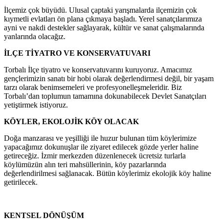
İlçemiz çok büyüdü. Ulusal çaptaki yarışmalarda ilçemizin çok
kıymetli evlatları ön plana çıkmaya başladı. Yerel sanatçılarımıza
ayni ve nakdi destekler sağlayarak, kültür ve sanat çalışmalarında
yanlarında olacağız.
İLÇE TİYATRO VE KONSERVATUVARI
Torbalı İlçe tiyatro ve konservatuvarını kuruyoruz. Amacımız
gençlerimizin sanatı bir hobi olarak değerlendirmesi değil, bir yaşam
tarzı olarak benimsemeleri ve profesyonelleşmeleridir. Biz
Torbalı’dan toplumun tamamına dokunabilecek Devlet Sanatçıları
yetiştirmek istiyoruz.
KÖYLER, EKOLOJİK KÖY OLACAK
Doğa manzarası ve yeşilliği ile huzur bulunan tüm köylerimize
yapacağımız dokunuşlar ile ziyaret edilecek gözde yerler haline
getireceğiz. İzmir merkezden düzenlenecek ücretsiz turlarla
köylümüzün alın teri mahsüllerinin, köy pazarlarında
değerlendirilmesi sağlanacak. Bütün köylerimiz ekolojik köy haline
getirilecek.
KENTSEL DÖNÜŞÜM