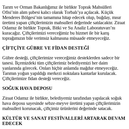
Tarım ve Orman Bakanlığımız ile birlikte Toprak Mahsülleri
Ofisi’nin alım şubesi kalıcı olarak Torbalı’ya açılacak. Küçük
Menderes Bölgesi’nin tamamına hitap edecek olup, buğday, mısır
üretimi yapan çiftçilerimizin mahsulleri değerinde satılacaktır. Ziraat
Odamız ile birlikte Toprak, Bitki ve Su Analiz Laboratuvarı’nı
kuracağız. Çiftçilerimizi vereceğimiz bu hizmet ile bir karış
toprağımızın bile verimsiz kalmasına müsaade etmeyeceğiz.
ÇİFTÇİYE GÜBRE VE FİDAN DESTEĞİ
Gübre desteği, çiftçilerimize vereceğimiz desteklerden sadece bir
tanesi. İlçemizdeki tüm çiftçilerimiz belediyemizi her daim
yanlarında görecek. Onları hiçbir anlamda mağdur etmeyeceğiz.
Tarımın yoğun yapıldığı merkezi noktalara kantarlar kurulacak.
Çiftçilerimize fidan desteği vereceğiz.
SOĞUK HAVA DEPOSU
Ziraat Odamız ile birlikte, belediyemiz tarafından yapılacak soğuk
hava deposu sayesinde sebze-meyve üretimi yapan çiftçilerimizin
mahsulleri korunacak, çiftçimiz ürünlerini değerinde satacak.
KÜLTÜR VE SANAT FESTİVALLERİ ARTARAK DEVAM
EDECEK