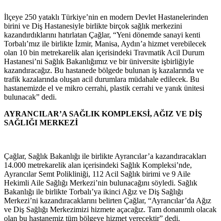
İlçeye 250 yataklı Türkiye’nin en modern Devlet Hastanelerinden
birini ve Diş Hastanesiyle birlikte birçok sağlık merkezini
kazandırdıklarını hatırlatan Çağlar, “Yeni dönemde sanayi kenti
Torbalı’mız ile birlikte İzmir, Manisa, Aydın’a hizmet verebilecek
olan 10 bin metrekarelik alan içerisindeki Travmatik Acil Durum
Hastanesi’ni Sağlık Bakanlığımız ve bir üniversite işbirliğiyle
kazandıracağız. Bu hastanede bölgede bulunan iş kazalarında ve
trafik kazalarında oluşan acil durumlara müdahale edilecek. Bu
hastanemizde el ve mikro cerrahi, plastik cerrahi ve yanık ünitesi
bulunacak” dedi.
AYRANCILAR’A SAĞLIK KOMPLEKSİ, AĞIZ VE DİŞ
SAĞLIĞI MERKEZİ
Çağlar, Sağlık Bakanlığı ile birlikte Ayrancılar’a kazandıracakları
14.000 metrekarelik alan içerisindeki Sağlık Kompleksi’nde,
Ayrancılar Semt Polikliniği, 112 Acil Sağlık birimi ve 9 Aile
Hekimli Aile Sağlığı Merkezi’nin bulunacağını söyledi. Sağlık
Bakanlığı ile birlikte Torbalı’ya ikinci Ağız ve Diş Sağlığı
Merkezi’ni kazandıracaklarını belirten Çağlar, “Ayrancılar’da Ağız
ve Diş Sağlığı Merkezimizi hizmete açacağız. Tam donanımlı olacak
olan bu hastanemiz tüm bölgeye hizmet verecektir” dedi.