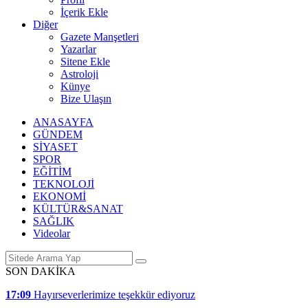
İçerik Ekle
Diğer
Gazete Manşetleri
Yazarlar
Sitene Ekle
Astroloji
Künye
Bize Ulaşın
ANASAYFA
GÜNDEM
SİYASET
SPOR
EĞİTİM
TEKNOLOJİ
EKONOMİ
KÜLTÜR&SANAT
SAĞLIK
Videolar
SON DAKİKA
17:09
Hayırseverlerimize teşekkür ediyoruz