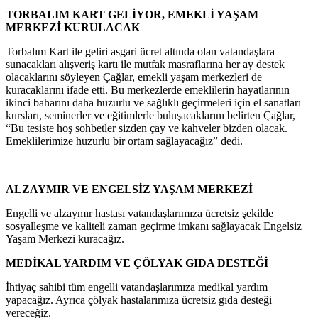
TORBALIM KART GELİYOR, EMEKLİ YAŞAM
MERKEZİ KURULACAK
Torbalım Kart ile geliri asgari ücret altında olan vatandaşlara
sunacakları alışveriş kartı ile mutfak masraflarına her ay destek
olacaklarını söyleyen Çağlar, emekli yaşam merkezleri de
kuracaklarını ifade etti. Bu merkezlerde emeklilerin hayatlarının
ikinci baharını daha huzurlu ve sağlıklı geçirmeleri için el sanatları
kursları, seminerler ve eğitimlerle buluşacaklarını belirten Çağlar,
“Bu tesiste hoş sohbetler sizden çay ve kahveler bizden olacak.
Emeklilerimize huzurlu bir ortam sağlayacağız” dedi.
ALZAYMIR VE ENGELSİZ YAŞAM MERKEZİ
Engelli ve alzaymır hastası vatandaşlarımıza ücretsiz şekilde
sosyalleşme ve kaliteli zaman geçirme imkanı sağlayacak Engelsiz
Yaşam Merkezi kuracağız.
MEDİKAL YARDIM VE ÇÖLYAK GIDA DESTEĞİ
İhtiyaç sahibi tüm engelli vatandaşlarımıza medikal yardım
yapacağız. Ayrıca çölyak hastalarımıza ücretsiz gıda desteği
vereceğiz.