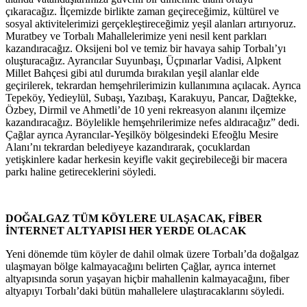
çıkaracağız. İlçemizde birlikte zaman geçireceğimiz, kültürel ve
sosyal aktivitelerimizi gerçekleştireceğimiz yeşil alanları artırıyoruz.
Muratbey ve Torbalı Mahallelerimize yeni nesil kent parkları
kazandıracağız. Oksijeni bol ve temiz bir havaya sahip Torbalı’yı
oluşturacağız. Ayrancılar Suyunbaşı, Üçpınarlar Vadisi, Alpkent
Millet Bahçesi gibi atıl durumda bırakılan yeşil alanlar elde
geçirilerek, tekrardan hemşehrilerimizin kullanımına açılacak. Ayrıca
Tepeköy, Yedieylül, Subaşı, Yazıbaşı, Karakuyu, Pancar, Dağtekke,
Özbey, Dirmil ve Ahmetli’de 10 yeni rekreasyon alanını ilçemize
kazandıracağız. Böylelikle hemşehrilerimize nefes aldıracağız” dedi.
Çağlar ayrıca Ayrancılar-Yeşilköy bölgesindeki Efeoğlu Mesire
Alanı’nı tekrardan belediyeye kazandırarak, çocuklardan
yetişkinlere kadar herkesin keyifle vakit geçirebileceği bir macera
parkı haline getireceklerini söyledi.
DOĞALGAZ TÜM KÖYLERE ULAŞACAK, FİBER
İNTERNET ALTYAPISI HER YERDE OLACAK
Yeni dönemde tüm köyler de dahil olmak üzere Torbalı’da doğalgaz
ulaşmayan bölge kalmayacağını belirten Çağlar, ayrıca internet
altyapısında sorun yaşayan hiçbir mahallenin kalmayacağını, fiber
altyapıyı Torbalı’daki bütün mahallelere ulaştıracaklarını söyledi.