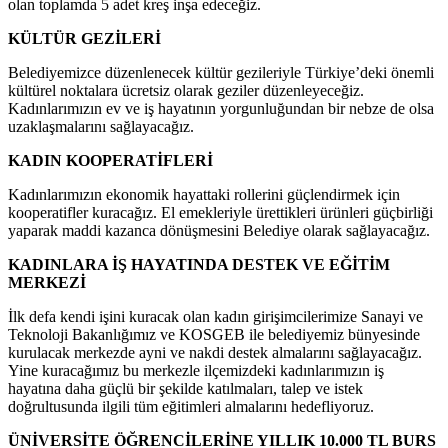
olan toplamda 5 adet kreş inşa edeceğiz.
KÜLTÜR GEZİLERİ
Belediyemizce düzenlenecek kültür gezileriyle Türkiye’deki önemli
kültürel noktalara ücretsiz olarak geziler düzenleyeceğiz.
Kadınlarımızın ev ve iş hayatının yorgunluğundan bir nebze de olsa
uzaklaşmalarını sağlayacağız.
KADIN KOOPERATİFLERİ
Kadınlarımızın ekonomik hayattaki rollerini güçlendirmek için
kooperatifler kuracağız. El emekleriyle ürettikleri ürünleri güçbirliği
yaparak maddi kazanca dönüşmesini Belediye olarak sağlayacağız.
KADINLARA İŞ HAYATINDA DESTEK VE EĞİTİM
MERKEZİ
İlk defa kendi işini kuracak olan kadın girişimcilerimize Sanayi ve
Teknoloji Bakanlığımız ve KOSGEB ile belediyemiz bünyesinde
kurulacak merkezde ayni ve nakdi destek almalarını sağlayacağız.
Yine kuracağımız bu merkezle ilçemizdeki kadınlarımızın iş
hayatına daha güçlü bir şekilde katılmaları, talep ve istek
doğrultusunda ilgili tüm eğitimleri almalarını hedefliyoruz.
ÜNİVERSİTE ÖĞRENCİLERİNE YILLIK 10.000 TL BURS