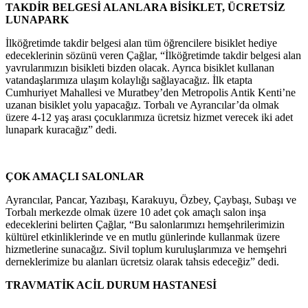
TAKDİR BELGESİ ALANLARA BİSİKLET, ÜCRETSİZ
LUNAPARK
İlköğretimde takdir belgesi alan tüm öğrencilere bisiklet hediye
edeceklerinin sözünü veren Çağlar, “İlköğretimde takdir belgesi alan
yavrularımızın bisikleti bizden olacak. Ayrıca bisiklet kullanan
vatandaşlarımıza ulaşım kolaylığı sağlayacağız. İlk etapta
Cumhuriyet Mahallesi ve Muratbey’den Metropolis Antik Kenti’ne
uzanan bisiklet yolu yapacağız. Torbalı ve Ayrancılar’da olmak
üzere 4-12 yaş arası çocuklarımıza ücretsiz hizmet verecek iki adet
lunapark kuracağız” dedi.
ÇOK AMAÇLI SALONLAR
Ayrancılar, Pancar, Yazıbaşı, Karakuyu, Özbey, Çaybaşı, Subaşı ve
Torbalı merkezde olmak üzere 10 adet çok amaçlı salon inşa
edeceklerini belirten Çağlar, “Bu salonlarımızı hemşehrilerimizin
kültürel etkinliklerinde ve en mutlu günlerinde kullanmak üzere
hizmetlerine sunacağız. Sivil toplum kuruluşlarımıza ve hemşehri
derneklerimize bu alanları ücretsiz olarak tahsis edeceğiz” dedi.
TRAVMATİK ACİL DURUM HASTANESİ