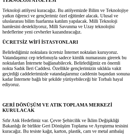
TEKNOLOJİ ATÖLYESİ
Teknoloji atölyesi kuracağız. Bu atölyemizde Bilim ve Teknolojiye
yatkın öğrenci ve gençlerimiz özel eğitimler alacak. Ulusal ve
uluslararası bilim fuarlarına katılım yapılacak. Milli Teknoloji
hamlesini destekliyoruz, Milli Savunma ve Uzay teknolojisi
hedeflerine yeni cevherler kazandıracağız.
ÜCRETSİZ WİFİ İSTASYONLARI
Belirlediğimiz noktalara ücretsiz İnternet noktaları kuruyoruz.
Vatandaşımız cep telefonuyla sadece kimlik numarasını girerek bu
noktalardan İnternete bağlanabilecek. Belirlediğimiz en önemli
nokta Sadık İleri Caddesi. Özellikle gençlerimizin sıklıkla vakit
geçirdiği caddelerimizde vatandaşlarımız caddenin başından sonuna
kadar İnternete bağlı bir şekilde yürüyebileceği bir Torbalı hayal
ediyoruz.
GERİ DÖNÜŞÜM VE ATIK TOPLAMA MERKEZİ
KURULACAK
Sıfır Atık Hedefimiz var. Çevre Şehircilik ve İklim Değişikliği
Bakanlığı ile birlikte Geri Dönüşüm Toplama ve Ayrıştırma tesisini
kuracağız. Bu tesiste kağıt, karton, plastik, cam ve metal ambalaj