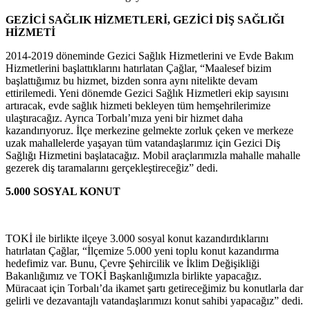
GEZİCİ SAĞLIK HİZMETLERİ, GEZİCİ DİŞ SAĞLIĞI
HİZMETİ
2014-2019 döneminde Gezici Sağlık Hizmetlerini ve Evde Bakım
Hizmetlerini başlattıklarını hatırlatan Çağlar, “Maalesef bizim
başlattığımız bu hizmet, bizden sonra aynı nitelikte devam
ettirilemedi. Yeni dönemde Gezici Sağlık Hizmetleri ekip sayısını
artıracak, evde sağlık hizmeti bekleyen tüm hemşehrilerimize
ulaştıracağız. Ayrıca Torbalı’mıza yeni bir hizmet daha
kazandırıyoruz. İlçe merkezine gelmekte zorluk çeken ve merkeze
uzak mahallelerde yaşayan tüm vatandaşlarımız için Gezici Diş
Sağlığı Hizmetini başlatacağız. Mobil araçlarımızla mahalle mahalle
gezerek diş taramalarını gerçekleştireceğiz” dedi.
5.000 SOSYAL KONUT
TOKİ ile birlikte ilçeye 3.000 sosyal konut kazandırdıklarını
hatırlatan Çağlar, “İlçemize 5.000 yeni toplu konut kazandırma
hedefimiz var. Bunu, Çevre Şehircilik ve İklim Değişikliği
Bakanlığımız ve TOKİ Başkanlığımızla birlikte yapacağız.
Müracaat için Torbalı’da ikamet şartı getireceğimiz bu konutlarla dar
gelirli ve dezavantajlı vatandaşlarımızı konut sahibi yapacağız” dedi.