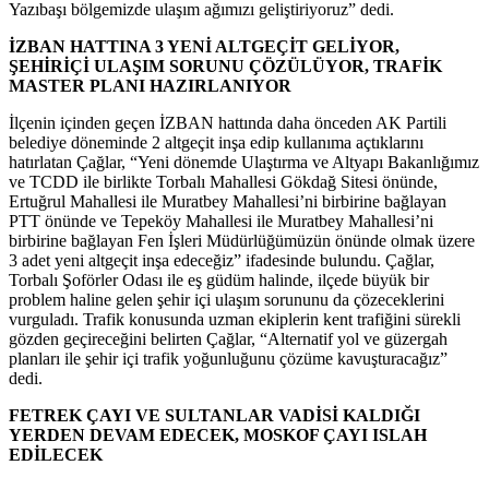
Yazıbaşı bölgemizde ulaşım ağımızı geliştiriyoruz” dedi.
İZBAN HATTINA 3 YENİ ALTGEÇİT GELİYOR,
ŞEHİRİÇİ ULAŞIM SORUNU ÇÖZÜLÜYOR, TRAFİK
MASTER PLANI HAZIRLANIYOR
İlçenin içinden geçen İZBAN hattında daha önceden AK Partili
belediye döneminde 2 altgeçit inşa edip kullanıma açtıklarını
hatırlatan Çağlar, “Yeni dönemde Ulaştırma ve Altyapı Bakanlığımız
ve TCDD ile birlikte Torbalı Mahallesi Gökdağ Sitesi önünde,
Ertuğrul Mahallesi ile Muratbey Mahallesi’ni birbirine bağlayan
PTT önünde ve Tepeköy Mahallesi ile Muratbey Mahallesi’ni
birbirine bağlayan Fen İşleri Müdürlüğümüzün önünde olmak üzere
3 adet yeni altgeçit inşa edeceğiz” ifadesinde bulundu. Çağlar,
Torbalı Şoförler Odası ile eş güdüm halinde, ilçede büyük bir
problem haline gelen şehir içi ulaşım sorununu da çözeceklerini
vurguladı. Trafik konusunda uzman ekiplerin kent trafiğini sürekli
gözden geçireceğini belirten Çağlar, “Alternatif yol ve güzergah
planları ile şehir içi trafik yoğunluğunu çözüme kavuşturacağız”
dedi.
FETREK ÇAYI VE SULTANLAR VADİSİ KALDIĞI
YERDEN DEVAM EDECEK, MOSKOF ÇAYI ISLAH
EDİLECEK