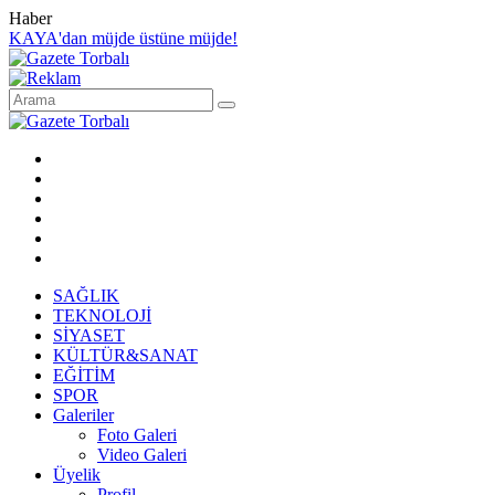
Haber
KAYA'dan müjde üstüne müjde!
SAĞLIK
TEKNOLOJİ
SİYASET
KÜLTÜR&SANAT
EĞİTİM
SPOR
Galeriler
Foto Galeri
Video Galeri
Üyelik
Profil