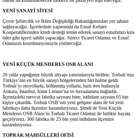
olarak da kullanılabilecek modern bir pazaryeri inşa edeceğiz.
YENİ SANAYİ SİTESİ
Çevre Şehircilik ve İklim Değişikliği Bakanlığımızdan yer tahsisi
sağlayacağız. İşyerlerinin yapımında da Esnaf Kefalet
Kooperatiflerinden kredi desteği temin ederek sanayi esnafımızı kira
öder gibi işyeri sahibi yapacağız. Süreci Ticaret Odamız ve Esnaf
Odamızın koordinasyonuyla yürüteceğiz.
YENİ KÜÇÜK MENDERES OSB ALANI
20 yılda yaptığımız büyük altyapı yatırımlarıyla birlikte, Torbalı’mız
Türkiye’nin en büyük sanayi bölgelerinden biri haline geldi.
Torbalı’yı otoyollarla, bölünmüş yollarla, hızlı tren hatlarıyla
Ankara, İstanbul, İzmir Limanı’na ve havaalanına bağladık.
İlçemizdeki mevcut fabrika sayısını bine, istihdam sayısını 65 bin
kişiye çıkardık. Torbalı OSB’nin yeni gelişme alanı ile 64 yeni
fabrikayı daha ilçemize kazandırıyoruz. Şimdi de Yeni Küçük
Menderes OSB Alanı’nı Torbalı Ticaret Odamız ile birlikte hayata
geçiriyoruz. 300 fabrika ile 25 bin yeni istihdamı ilçemize
kazandırıyoruz.
TOPRAK MAHSÜLLERİ OFİSİ