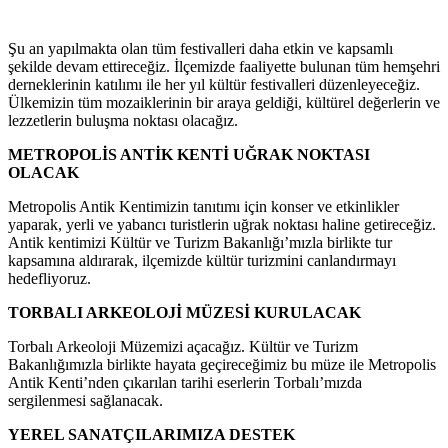
Şu an yapılmakta olan tüm festivalleri daha etkin ve kapsamlı
şekilde devam ettireceğiz. İlçemizde faaliyette bulunan tüm hemşehri
derneklerinin katılımı ile her yıl kültür festivalleri düzenleyeceğiz.
Ülkemizin tüm mozaiklerinin bir araya geldiği, kültürel değerlerin ve
lezzetlerin buluşma noktası olacağız.
METROPOLİS ANTİK KENTİ UĞRAK NOKTASI
OLACAK
Metropolis Antik Kentimizin tanıtımı için konser ve etkinlikler
yaparak, yerli ve yabancı turistlerin uğrak noktası haline getireceğiz.
Antik kentimizi Kültür ve Turizm Bakanlığı’mızla birlikte tur
kapsamına aldırarak, ilçemizde kültür turizmini canlandırmayı
hedefliyoruz.
TORBALI ARKEOLOJİ MÜZESİ KURULACAK
Torbalı Arkeoloji Müzemizi açacağız. Kültür ve Turizm
Bakanlığımızla birlikte hayata geçireceğimiz bu müze ile Metropolis
Antik Kenti’nden çıkarılan tarihi eserlerin Torbalı’mızda
sergilenmesi sağlanacak.
YEREL SANATÇILARIMIZA DESTEK