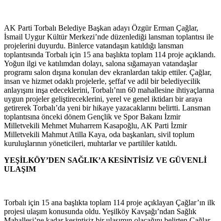
AK Parti Torbalı Belediye Başkan adayı Özgür Erman Çağlar,
İsmail Uygur Kültür Merkezi’nde düzenlediği lansman toplantısı ile
projelerini duyurdu. Binlerce vatandaşın katıldığı lansman
toplantısında Torbalı için 15 ana başlıkta toplam 114 proje açıklandı.
Yoğun ilgi ve katılımdan dolayı, salona sığamayan vatandaşlar
programı salon dışına konulan dev ekranlardan takip ettiler. Çağlar,
insan ve hizmet odaklı projelerle, şeffaf ve adil bir belediyecilik
anlayışını inşa edeceklerini, Torbalı’nın 60 mahallesine ihtiyaçlarına
uygun projeler geliştireceklerini, yerel ve genel iktidarı bir araya
getirerek Torbalı’da yeni bir hikaye yazacaklarını belirtti. Lansman
toplantısına önceki dönem Gençlik ve Spor Bakanı İzmir
Milletvekili Mehmet Muharrem Kasapoğlu, AK Parti İzmir
Milletvekili Mahmut Atilla Kaya, oda başkanları, sivil toplum
kuruluşlarının yöneticileri, muhtarlar ve partililer katıldı.
YEŞİLKÖY’DEN SAĞLIK’A KESİNTİSİZ VE GÜVENLİ
ULAŞIM
Torbalı için 15 ana başlıkta toplam 114 proje açıklayan Çağlar’ın ilk
projesi ulaşım konusunda oldu. Yeşilköy Kavşağı’ndan Sağlık
Mahallesi’ne kadar kesintisiz bir ulaşımın olacağını belirten Çağlar,