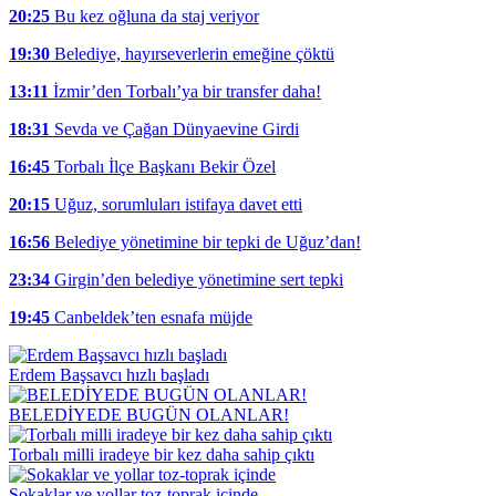
20:25
Bu kez oğluna da staj veriyor
19:30
Belediye, hayırseverlerin emeğine çöktü
13:11
İzmir’den Torbalı’ya bir transfer daha!
18:31
Sevda ve Çağan Dünyaevine Girdi
16:45
Torbalı İlçe Başkanı Bekir Özel
20:15
Uğuz, sorumluları istifaya davet etti
16:56
Belediye yönetimine bir tepki de Uğuz’dan!
23:34
Girgin’den belediye yönetimine sert tepki
19:45
Canbeldek’ten esnafa müjde
Erdem Başsavcı hızlı başladı
BELEDİYEDE BUGÜN OLANLAR!
Torbalı milli iradeye bir kez daha sahip çıktı
Sokaklar ve yollar toz-toprak içinde