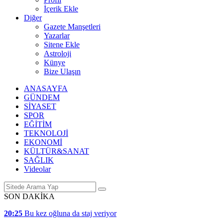
İçerik Ekle
Diğer
Gazete Manşetleri
Yazarlar
Sitene Ekle
Astroloji
Künye
Bize Ulaşın
ANASAYFA
GÜNDEM
SİYASET
SPOR
EĞİTİM
TEKNOLOJİ
EKONOMİ
KÜLTÜR&SANAT
SAĞLIK
Videolar
SON DAKİKA
20:25
Bu kez oğluna da staj veriyor