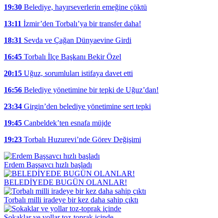
19:30
Belediye, hayırseverlerin emeğine çöktü
13:11
İzmir’den Torbalı’ya bir transfer daha!
18:31
Sevda ve Çağan Dünyaevine Girdi
16:45
Torbalı İlçe Başkanı Bekir Özel
20:15
Uğuz, sorumluları istifaya davet etti
16:56
Belediye yönetimine bir tepki de Uğuz’dan!
23:34
Girgin’den belediye yönetimine sert tepki
19:45
Canbeldek’ten esnafa müjde
19:23
Torbalı Huzurevi’nde Görev Değişimi
Erdem Başsavcı hızlı başladı
BELEDİYEDE BUGÜN OLANLAR!
Torbalı milli iradeye bir kez daha sahip çıktı
Sokaklar ve yollar toz-toprak içinde