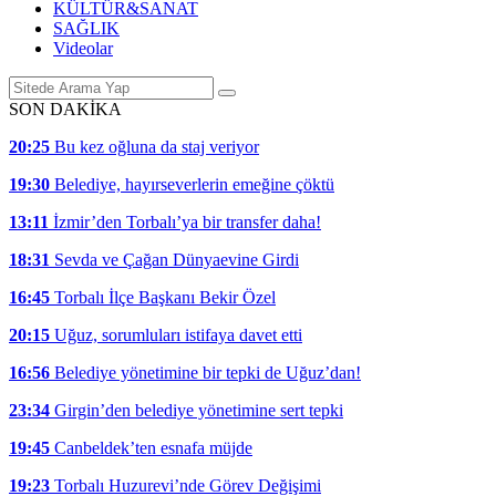
KÜLTÜR&SANAT
SAĞLIK
Videolar
SON DAKİKA
20:25
Bu kez oğluna da staj veriyor
19:30
Belediye, hayırseverlerin emeğine çöktü
13:11
İzmir’den Torbalı’ya bir transfer daha!
18:31
Sevda ve Çağan Dünyaevine Girdi
16:45
Torbalı İlçe Başkanı Bekir Özel
20:15
Uğuz, sorumluları istifaya davet etti
16:56
Belediye yönetimine bir tepki de Uğuz’dan!
23:34
Girgin’den belediye yönetimine sert tepki
19:45
Canbeldek’ten esnafa müjde
19:23
Torbalı Huzurevi’nde Görev Değişimi