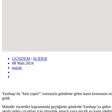
GÜNDEM
/
SLİDER
08 Mart
2024
gazete
Yazıbaşı’da “kim yaptı?” sorusuyla gündeme gelen kasis konusuna son 
geldi
Mahalle ziyaretler kapsamında geçtiğimiz günlerde Yazıbaşı’ya giden
okula giden çocukları için güvenlik amaçlı yaya geçidi ve kasis talebinde