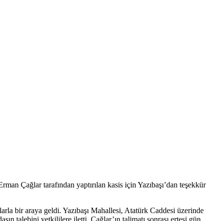
man Çağlar tarafından yaptırılan kasis için Yazıbaşı’dan teşekkür
la bir araya geldi. Yazıbaşı Mahallesi, Atatürk Caddesi üzerinde
n talebini yetkililere iletti. Çağlar’ın talimatı sonrası ertesi gün