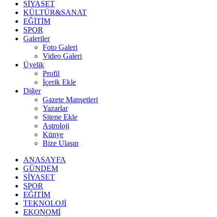
SİYASET
KÜLTÜR&SANAT
EĞİTİM
SPOR
Galeriler
Foto Galeri
Video Galeri
Üyelik
Profil
İçerik Ekle
Diğer
Gazete Manşetleri
Yazarlar
Sitene Ekle
Astroloji
Künye
Bize Ulaşın
ANASAYFA
GÜNDEM
SİYASET
SPOR
EĞİTİM
TEKNOLOJİ
EKONOMİ