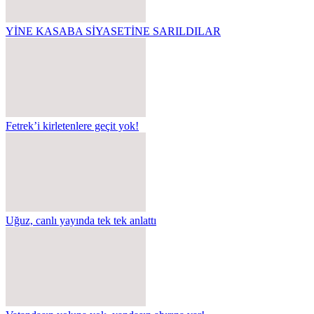
YİNE KASABA SİYASETİNE SARILDILAR
Fetrek’i kirletenlere geçit yok!
Uğuz, canlı yayında tek tek anlattı