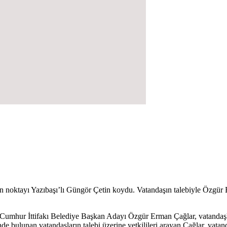
noktayı Yazıbaşı’lı Güngör Çetin koydu. Vatandaşın talebiyle Özgür Er
 Cumhur İttifakı Belediye Başkan Adayı Özgür Erman Çağlar, vatandaşlar
 bulunan vatandaşların talebi üzerine yetkilileri arayan Çağlar, vatandaşı