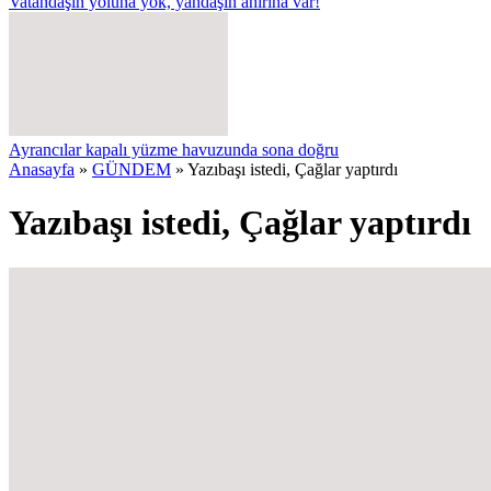
Vatandaşın yoluna yok, yandaşın ahırına var!
Ayrancılar kapalı yüzme havuzunda sona doğru
Anasayfa
»
GÜNDEM
»
Yazıbaşı istedi, Çağlar yaptırdı
Yazıbaşı istedi, Çağlar yaptırdı