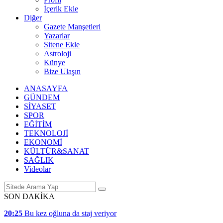
İçerik Ekle
Diğer
Gazete Manşetleri
Yazarlar
Sitene Ekle
Astroloji
Künye
Bize Ulaşın
ANASAYFA
GÜNDEM
SİYASET
SPOR
EĞİTİM
TEKNOLOJİ
EKONOMİ
KÜLTÜR&SANAT
SAĞLIK
Videolar
SON DAKİKA
20:25
Bu kez oğluna da staj veriyor