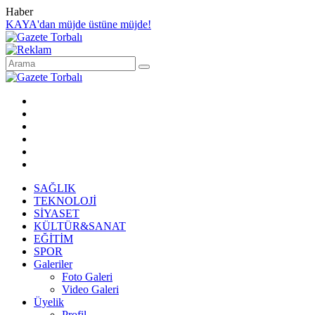
Haber
KAYA'dan müjde üstüne müjde!
SAĞLIK
TEKNOLOJİ
SİYASET
KÜLTÜR&SANAT
EĞİTİM
SPOR
Galeriler
Foto Galeri
Video Galeri
Üyelik
Profil