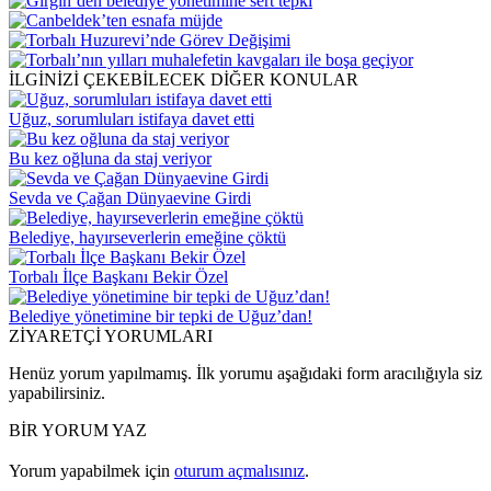
İLGİNİZİ ÇEKEBİLECEK DİĞER KONULAR
Uğuz, sorumluları istifaya davet etti
Bu kez oğluna da staj veriyor
Sevda ve Çağan Dünyaevine Girdi
Belediye, hayırseverlerin emeğine çöktü
Torbalı İlçe Başkanı Bekir Özel
Belediye yönetimine bir tepki de Uğuz’dan!
ZİYARETÇİ YORUMLARI
Henüz yorum yapılmamış. İlk yorumu aşağıdaki form aracılığıyla siz
yapabilirsiniz.
BİR YORUM YAZ
Yorum yapabilmek için
oturum açmalısınız
.