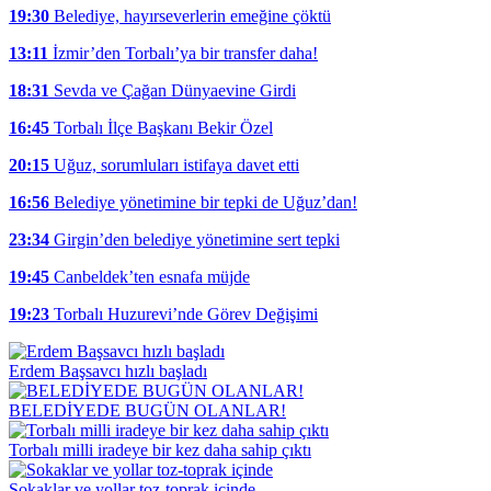
19:30
Belediye, hayırseverlerin emeğine çöktü
13:11
İzmir’den Torbalı’ya bir transfer daha!
18:31
Sevda ve Çağan Dünyaevine Girdi
16:45
Torbalı İlçe Başkanı Bekir Özel
20:15
Uğuz, sorumluları istifaya davet etti
16:56
Belediye yönetimine bir tepki de Uğuz’dan!
23:34
Girgin’den belediye yönetimine sert tepki
19:45
Canbeldek’ten esnafa müjde
19:23
Torbalı Huzurevi’nde Görev Değişimi
Erdem Başsavcı hızlı başladı
BELEDİYEDE BUGÜN OLANLAR!
Torbalı milli iradeye bir kez daha sahip çıktı
Sokaklar ve yollar toz-toprak içinde