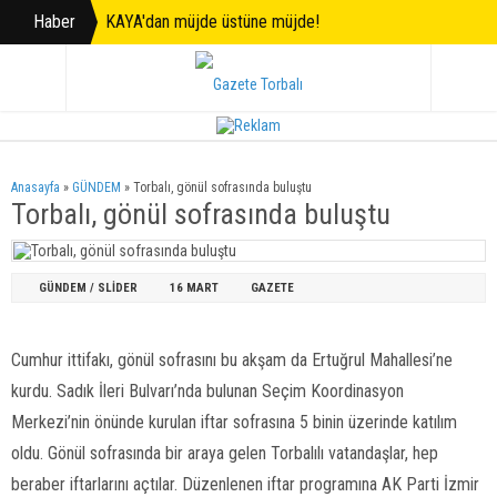
Haber
KAYA'dan müjde üstüne müjde!
Anasayfa
»
GÜNDEM
»
Torbalı, gönül sofrasında buluştu
Torbalı, gönül sofrasında buluştu
GÜNDEM
/
SLİDER
16 MART
GAZETE
Cumhur ittifakı, gönül sofrasını bu akşam da Ertuğrul Mahallesi’ne
kurdu. Sadık İleri Bulvarı’nda bulunan Seçim Koordinasyon
Merkezi’nin önünde kurulan iftar sofrasına 5 binin üzerinde katılım
oldu. Gönül sofrasında bir araya gelen Torbalılı vatandaşlar, hep
beraber iftarlarını açtılar. Düzenlenen iftar programına AK Parti İzmir