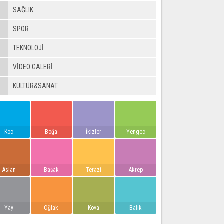
SAĞLIK
SPOR
TEKNOLOJİ
VIDEO GALERI
KÜLTÜR&SANAT
Koç
Boğa
İkizler
Yengeç
Aslan
Başak
Terazi
Akrep
Yay
Oğlak
Kova
Balık