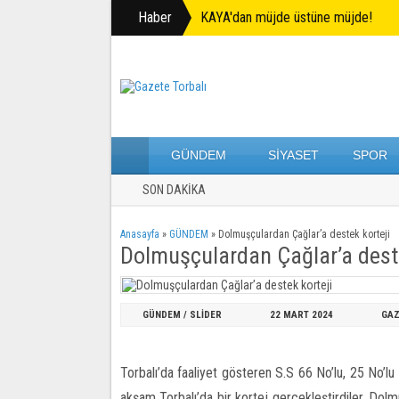
Haber
KAYA'dan müjde üstüne müjde!
GÜNDEM
SİYASET
SPOR
SON DAKİKA
Anasayfa
»
GÜNDEM
»
Dolmuşçulardan Çağlar’a destek korteji
Dolmuşçulardan Çağlar’a deste
GÜNDEM
/
SLİDER
22 MART
2024
GAZ
Torbalı’da faaliyet gösteren S.S 66 No’lu, 25 No’l
akşam Torbalı’da bir kortej gerçekleştirdiler. Dol