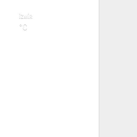
AVA DURUMU
İZMİR
°C