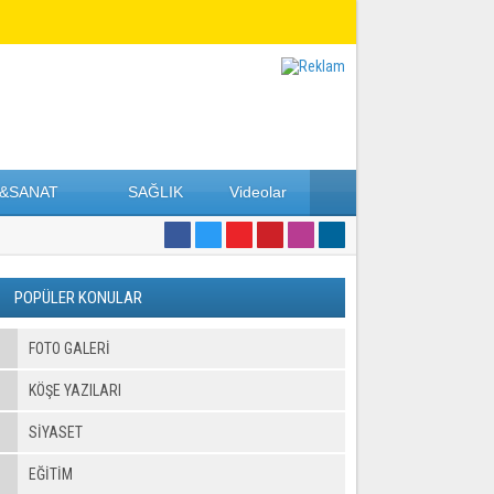
&SANAT
SAĞLIK
Videolar
POPÜLER KONULAR
FOTO GALERI
KÖŞE YAZILARI
SİYASET
EĞİTİM