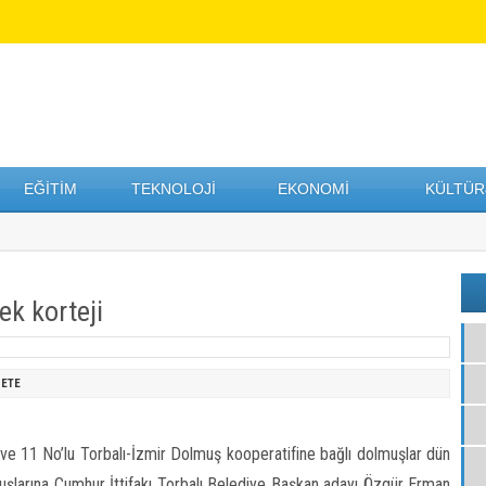
EĞİTİM
TEKNOLOJİ
EKONOMİ
KÜLTÜR
k korteji
ETE
u ve 11 No’lu Torbalı-İzmir Dolmuş kooperatifine bağlı dolmuşlar dün
muşlarına Cumhur İttifakı Torbalı Belediye Başkan adayı Özgür Erman