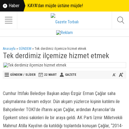
Haber
KAYA'dan müjde üstüne müjde!
Anasayfa
»
GÜNDEM
»
Tek derdimiz ilçemize hizmet etmek
Tek derdimiz ilçemize hizmet etmek
GÜNDEM
/
SLİDER
22 MART
GAZETE
Cumhur İttifakı Belediye Başkan adayı Özgür Erman Çağlar saha
çalışmalarına devam ediyor. Dün akşam yüzlerce kişinin katılımı ile
Bahçelievler TOKİ’de iftarını açan Çağlar, ardından Ayrancılar’da
Egekent sitesi sakinleri ile bir araya geldi. AK Parti İzmir Milletvekili
Mahmut Atilla Kaya’nın da katıldığı toplantıda konuşan Çağlar, “2014-