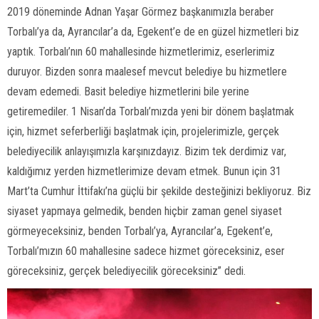
2019 döneminde Adnan Yaşar Görmez başkanımızla beraber
Torbalı’ya da, Ayrancılar’a da, Egekent’e de en güzel hizmetleri biz
yaptık. Torbalı’nın 60 mahallesinde hizmetlerimiz, eserlerimiz
duruyor. Bizden sonra maalesef mevcut belediye bu hizmetlere
devam edemedi. Basit belediye hizmetlerini bile yerine
getiremediler. 1 Nisan’da Torbalı’mızda yeni bir dönem başlatmak
için, hizmet seferberliği başlatmak için, projelerimizle, gerçek
belediyecilik anlayışımızla karşınızdayız. Bizim tek derdimiz var,
kaldığımız yerden hizmetlerimize devam etmek. Bunun için 31
Mart’ta Cumhur İttifakı’na güçlü bir şekilde desteğinizi bekliyoruz. Biz
siyaset yapmaya gelmedik, benden hiçbir zaman genel siyaset
görmeyeceksiniz, benden Torbalı’ya, Ayrancılar’a, Egekent’e,
Torbalı’mızın 60 mahallesine sadece hizmet göreceksiniz, eser
göreceksiniz, gerçek belediyecilik göreceksiniz” dedi.