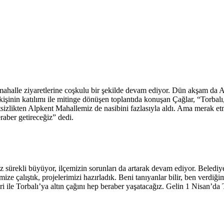
halle ziyaretlerine coşkulu bir şekilde devam ediyor. Dün akşam da A
e kişinin katılımı ile mitinge dönüşen toplantıda konuşan Çağlar, “Torbal
metsizlikten Alpkent Mahallemiz de nasibini fazlasıyla aldı. Ama merak et
raber getireceğiz” dedi.
iz sürekli büyüyor, ilçemizin sorunları da artarak devam ediyor. Beledi
mize çalıştık, projelerimizi hazırladık. Beni tanıyanlar bilir, ben verdiğ
leri ile Torbalı’ya altın çağını hep beraber yaşatacağız. Gelin 1 Nisan’d