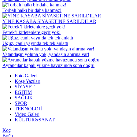
Torbalı halkı bir daha kanmaz!
YİNE KASABA SİYASETİNE SARILDILAR
Fetrek’i kirletenlere geçit yok!
Uğuz, canlı yayında tek tek anlattı
Vatandaşın yoluna yok, yandaşın ahırına var!
Ayrancılar kapalı yüzme havuzunda sona doğru
Foto Galeri
Köşe Yazıları
SİYASET
EĞİTİM
SAĞLIK
SPOR
TEKNOLOJİ
Video Galeri
KÜLTÜR&SANAT
Koç
Boğa