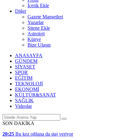
İçerik Ekle
Diğer
Gazete Manşetleri
Yazarlar
Sitene Ekle
Astroloji
Künye
Bize Ulaşın
ANASAYFA
GÜNDEM
SİYASET
SPOR
EĞİTİM
TEKNOLOJİ
EKONOMİ
KÜLTÜR&SANAT
SAĞLIK
Videolar
SON DAKİKA
20:25
Bu kez oğluna da staj veriyor