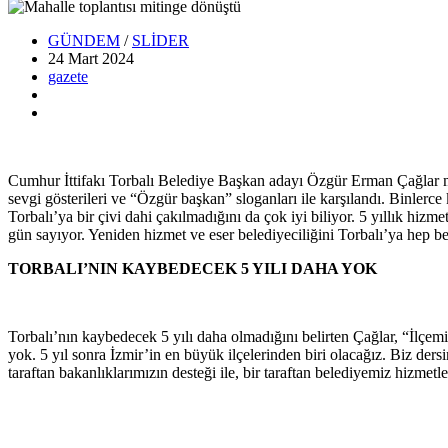
GÜNDEM
/
SLİDER
24 Mart
2024
gazete
Cumhur İttifakı Torbalı Belediye Başkan adayı Özgür Erman Çağlar ma
sevgi gösterileri ve “Özgür başkan” sloganları ile karşılandı. Binlerc
Torbalı’ya bir çivi dahi çakılmadığını da çok iyi biliyor. 5 yıllık hiz
gün sayıyor. Yeniden hizmet ve eser belediyeciliğini Torbalı’ya hep be
TORBALI’NIN KAYBEDECEK 5 YILI DAHA YOK
Torbalı’nın kaybedecek 5 yılı daha olmadığını belirten Çağlar, “İlçem
yok. 5 yıl sonra İzmir’in en büyük ilçelerinden biri olacağız. Biz dersi
taraftan bakanlıklarımızın desteği ile, bir taraftan belediyemiz hizmet