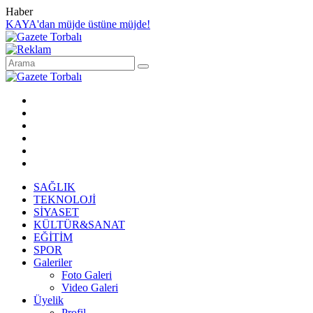
Haber
KAYA'dan müjde üstüne müjde!
SAĞLIK
TEKNOLOJİ
SİYASET
KÜLTÜR&SANAT
EĞİTİM
SPOR
Galeriler
Foto Galeri
Video Galeri
Üyelik
Profil