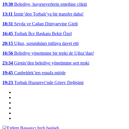
19:30
Belediye, hayırseverlerin emeğine çöktü
13:11
İzmir’den Torbalı’ya bir transfer daha!
18:31
Sevda ve Çağan Dünyaevine Girdi
16:45
Torbalı İlçe Başkanı Bekir Özel
20:15
Uğuz, sorumluları istifaya davet etti
16:56
Belediye yönetimine bir tepki de Uğuz’dan!
23:34
Girgin’den belediye yönetimine sert tepki
19:45
Canbeldek’ten esnafa müjde
19:23
Torbalı Huzurevi’nde Görev Değişimi