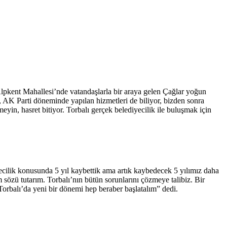
lpkent Mahallesi’nde vatandaşlarla bir araya gelen Çağlar yoğun
ı, AK Parti döneminde yapılan hizmetleri de biliyor, bizden sonra
meyin, hasret bitiyor. Torbalı gerçek belediyecilik ile buluşmak için
yecilik konusunda 5 yıl kaybettik ama artık kaybedecek 5 yılımız daha
im sözü tutarım. Torbalı’nın bütün sorunlarını çözmeye talibiz. Bir
a Torbalı’da yeni bir dönemi hep beraber başlatalım” dedi.