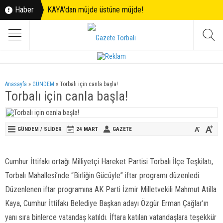
Haber
KAYA'dan müjde üstüne müjde!
Anasayfa
»
GÜNDEM
»
Torbalı için canla başla!
Torbalı için canla başla!
GÜNDEM
/
SLİDER
24 MART
GAZETE
Cumhur İttifakı ortağı Milliyetçi Hareket Partisi Torbalı İlçe Teşkilatı,
Torbalı Mahallesi’nde “Birliğin Gücüyle” iftar programı düzenledi.
Düzenlenen iftar programına AK Parti İzmir Milletvekili Mahmut Atilla
Kaya, Cumhur İttifakı Belediye Başkan adayı Özgür Erman Çağlar’ın
yanı sıra binlerce vatandaş katıldı. İftara katılan vatandaşlara teşekkür