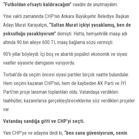
“Futboldan ofsaytı kaldıracağım”
vaadini de unutmayalım.
Yine vakti zamanında CHP’nin Ankara Büyükşehir Belediye Başkan
Adayı Murat Karayalçın,
“Sultan Murat içkiyi yasaklamış, ben de
yoksulluğu yasaklıyorum”
demişti. Hatta, hemşehrilik maaşı adı
altında 90 bin aileye 600 TL maaş bağlama sözü vermişti.
90’lı yıllar böyleydi. İçi boş ve abartılı popülist ekonomik ve siyasi
vaatler siyasete damgasını vuruyordu.
Torbalı’da da seçim öncesi siyasi partiler birçok vaatte bulundular.
Hem seçimi kazanan CHP’nin, hem de kaybeden AK Parti ve İYİ
Parti’nin proje lansman toplantıları oldu. Vatandaşa verdikleri
taahhütler, kazanırlarsa gerçekleştireceklerine söz verdikleri projeler
var.
Vatandaş sandığa gitti ve CHP’yi seçti.
Yani CHP’ye ve adayına dedi ki,
“ben sana güveniyorum, senin