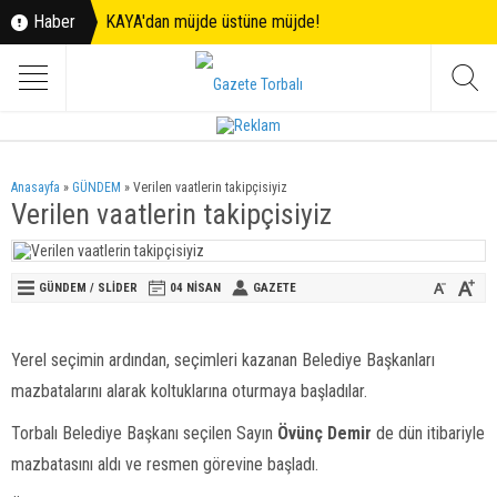
Haber
KAYA'dan müjde üstüne müjde!
Anasayfa
»
GÜNDEM
»
Verilen vaatlerin takipçisiyiz
Verilen vaatlerin takipçisiyiz
GÜNDEM
/
SLİDER
04 NISAN
GAZETE
Yerel seçimin ardından, seçimleri kazanan Belediye Başkanları
mazbatalarını alarak koltuklarına oturmaya başladılar.
Torbalı Belediye Başkanı seçilen Sayın
Övünç Demir
de dün itibariyle
mazbatasını aldı ve resmen görevine başladı.