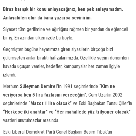
Biraz karışık bir konu anlayacağınız, ben pek anlayamadım.
Anlayabilen olur da bana yazarsa sevinirim.
Siyaset tüm gerilimine ve ağırlığına rağmen bir yandan da eğlenceli
bir iş. En azından ülkemizde bu böyle.
Geçmişten bugüne hayatımıza giren siyasilerin birçoğu bizi
gülümseten anılar bıraktı hafızalarımızda. Özellikle seçim dönemleri
havada uçuşan vaatler, hedefler, kampanyalar her zaman ilgiyle
izlendi.
Merhum
Süleyman Demirel’in
1991 seçimlerinde
“Kim ne
veriyorsa ben 5 lira fazlasını vereceğim”
, Cem Uzan’ın 2002
seçimlerinde
“Mazot 1 lira olacak”
ve Eski Başbakan Tansu Çiller’in
“Herkese iki anahtar”
ve
“Her mahallede yüz trilyoner olacak”
vaatleri unutulmazlar arasında.
Eski Liberal Demokrat Parti Genel Başkanı Besim Tibuk’un