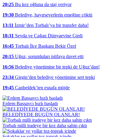
20:25
Bu kez oğluna da staj veriyor
19:30
Belediye, hayırseverlerin emeğine çöktü
13:11
İzmir’den Torbalı’ya bir transfer daha!
18:31
Sevda ve Çağan Dünyaevine Girdi
16:45
Torbalı İlçe Başkanı Bekir Özel
20:15
Uğuz, sorumluları istifaya davet etti
16:56
Belediye yönetimine bir tepki de Uğuz’dan!
23:34
Girgin’den belediye yönetimine sert tepki
19:45
Canbeldek’ten esnafa müjde
Erdem Başsavcı hızlı başladı
BELEDİYEDE BUGÜN OLANLAR!
Torbalı milli iradeye bir kez daha sahip çıktı
Sokaklar ve yollar toz-toprak içinde