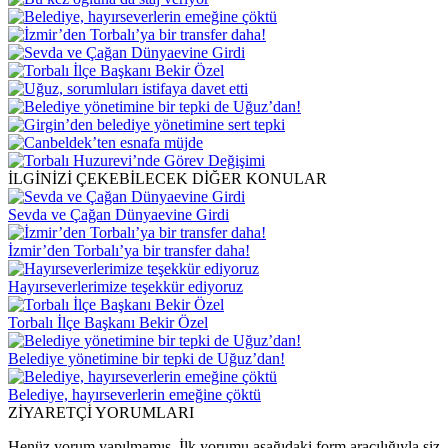
İLGİNİZİ ÇEKEBİLECEK DİĞER KONULAR
Sevda ve Çağan Dünyaevine Girdi
İzmir’den Torbalı’ya bir transfer daha!
Hayırseverlerimize teşekkür ediyoruz
Torbalı İlçe Başkanı Bekir Özel
Belediye yönetimine bir tepki de Uğuz’dan!
Belediye, hayırseverlerin emeğine çöktü
ZİYARETÇİ YORUMLARI
Henüz yorum yapılmamış. İlk yorumu aşağıdaki form aracılığıyla siz