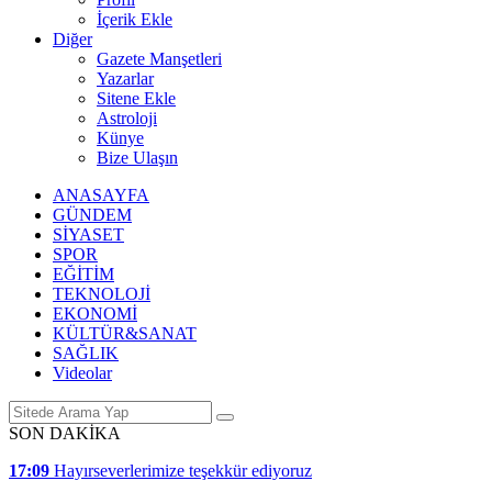
İçerik Ekle
Diğer
Gazete Manşetleri
Yazarlar
Sitene Ekle
Astroloji
Künye
Bize Ulaşın
ANASAYFA
GÜNDEM
SİYASET
SPOR
EĞİTİM
TEKNOLOJİ
EKONOMİ
KÜLTÜR&SANAT
SAĞLIK
Videolar
SON DAKİKA
17:09
Hayırseverlerimize teşekkür ediyoruz