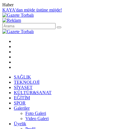
Haber
KAYA'dan müjde üstüne müjde!
SAĞLIK
TEKNOLOJİ
SİYASET
KÜLTÜR&SANAT
EĞİTİM
SPOR
Galeriler
Foto Galeri
Video Galeri
Üyelik
Profil