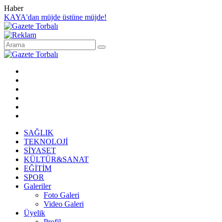
Haber
KAYA'dan müjde üstüne müjde!
SAĞLIK
TEKNOLOJİ
SİYASET
KÜLTÜR&SANAT
EĞİTİM
SPOR
Galeriler
Foto Galeri
Video Galeri
Üyelik
Profil