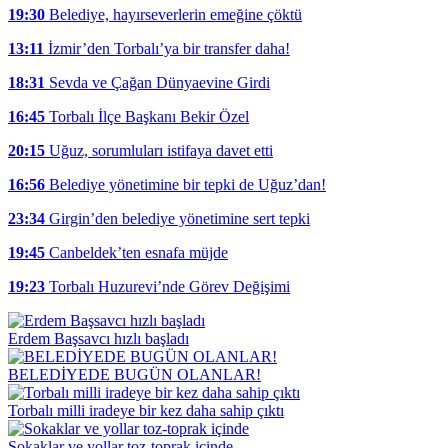
19:30
Belediye, hayırseverlerin emeğine çöktü
13:11
İzmir’den Torbalı’ya bir transfer daha!
18:31
Sevda ve Çağan Dünyaevine Girdi
16:45
Torbalı İlçe Başkanı Bekir Özel
20:15
Uğuz, sorumluları istifaya davet etti
16:56
Belediye yönetimine bir tepki de Uğuz’dan!
23:34
Girgin’den belediye yönetimine sert tepki
19:45
Canbeldek’ten esnafa müjde
19:23
Torbalı Huzurevi’nde Görev Değişimi
Erdem Başsavcı hızlı başladı
BELEDİYEDE BUGÜN OLANLAR!
Torbalı milli iradeye bir kez daha sahip çıktı
Sokaklar ve yollar toz-toprak içinde