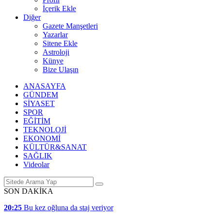
İçerik Ekle
Diğer
Gazete Manşetleri
Yazarlar
Sitene Ekle
Astroloji
Künye
Bize Ulaşın
ANASAYFA
GÜNDEM
SİYASET
SPOR
EĞİTİM
TEKNOLOJİ
EKONOMİ
KÜLTÜR&SANAT
SAĞLIK
Videolar
SON DAKİKA
20:25
Bu kez oğluna da staj veriyor