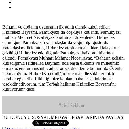
Baharın ve doğanın uyanışının ilk günü olarak kabul edilen
Hıdırellez Bayramı, Pamukyazı’da coşkuyla kutlandı. Pamukyazı
muhtarı Mehmet Necat Ayaz tarafından düzenlenen Hıdırellez
etkinliğine Pamukyazılı vatandaşlar da yoğun ilgi gösterdi.
Vatandaşlar dilek tutup, Hıdırellez ateşinden atladılar. Halayların
çekildiği Hıdırellez etkinliğinde Pamukyazı halkı gönüllerince
eğlendi. Pamukyazı Muhtarı Mehmet Necat Ayaz, “Baharın gelişini
kutladığımız Hıdırellez Bayramı’nda başta ülkemiz ve milletimiz
olmak üzere tüm insanlık adına güzel dileklerde bulunduk. Özenle
hazırladığımız Hıdırellez etkinliğimizde mahalle sakinlerimizle
beraber eğlendik. Etkinliğimize katılan mahalle sakinlerimize
teşekkür ediyorum, tüm Torbalı halkının Hıdırellez Bayramı’nı
kutluyorum” dedi.
BU KONUYU SOSYAL MEDYA HESAPLARINDA PAYLAŞ