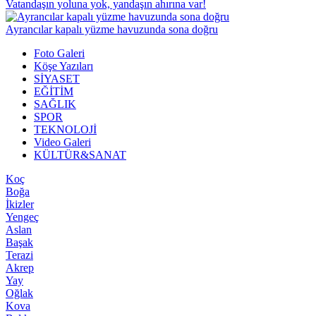
Vatandaşın yoluna yok, yandaşın ahırına var!
Ayrancılar kapalı yüzme havuzunda sona doğru
Foto Galeri
Köşe Yazıları
SİYASET
EĞİTİM
SAĞLIK
SPOR
TEKNOLOJİ
Video Galeri
KÜLTÜR&SANAT
Koç
Boğa
İkizler
Yengeç
Aslan
Başak
Terazi
Akrep
Yay
Oğlak
Kova