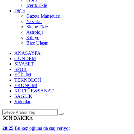
İçerik Ekle
Diğer
Gazete Manşetleri
Yazarlar
Sitene Ekle
Astroloji
Künye
Bize Ulaşın
ANASAYFA
GÜNDEM
SİYASET
SPOR
EĞİTİM
TEKNOLOJİ
EKONOMİ
KÜLTÜR&SANAT
SAĞLIK
Videolar
SON DAKİKA
20:25
Bu kez oğluna da staj veriyor