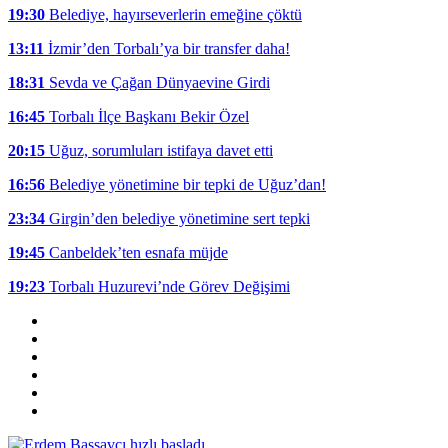
19:30
Belediye, hayırseverlerin emeğine çöktü
13:11
İzmir’den Torbalı’ya bir transfer daha!
18:31
Sevda ve Çağan Dünyaevine Girdi
16:45
Torbalı İlçe Başkanı Bekir Özel
20:15
Uğuz, sorumluları istifaya davet etti
16:56
Belediye yönetimine bir tepki de Uğuz’dan!
23:34
Girgin’den belediye yönetimine sert tepki
19:45
Canbeldek’ten esnafa müjde
19:23
Torbalı Huzurevi’nde Görev Değişimi