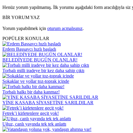
Henüz yorum yapılmamış. İlk yorumu aşağıdaki form aracılığıyla siz y
BİR YORUM YAZ
Yorum yapabilmek için
oturum açmalısınız
.
POPÜLER KONULAR
Erdem Başsavcı hızlı başladı
BELEDİYEDE BUGÜN OLANLAR!
Torbalı milli iradeye bir kez daha sahip çıktı
Sokaklar ve yollar toz-toprak içinde
Torbalı halkı bir daha kanmaz!
YİNE KASABA SİYASETİNE SARILDILAR
Fetrek’i kirletenlere geçit yok!
Uğuz, canlı yayında tek tek anlattı