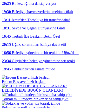
20:25
Bu kez oğluna da staj veriyor
19:30
Belediye, hayırseverlerin emeğine çöktü
13:11
İzmir’den Torbalı’ya bir transfer daha!
18:31
Sevda ve Çağan Dünyaevine Girdi
16:45
Torbalı İlçe Başkanı Bekir Özel
20:15
Uğuz, sorumluları istifaya davet etti
16:56
Belediye yönetimine bir tepki de Uğuz’dan!
23:34
Girgin’den belediye yönetimine sert tepki
19:45
Canbeldek’ten esnafa müjde
Erdem Başsavcı hızlı başladı
BELEDİYEDE BUGÜN OLANLAR!
Torbalı milli iradeye bir kez daha sahip çıktı
Sokaklar ve yollar toz-toprak içinde