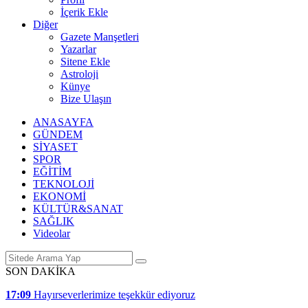
İçerik Ekle
Diğer
Gazete Manşetleri
Yazarlar
Sitene Ekle
Astroloji
Künye
Bize Ulaşın
ANASAYFA
GÜNDEM
SİYASET
SPOR
EĞİTİM
TEKNOLOJİ
EKONOMİ
KÜLTÜR&SANAT
SAĞLIK
Videolar
SON DAKİKA
17:09
Hayırseverlerimize teşekkür ediyoruz