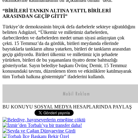
etkinliklerine katılmamasının bir açıklaması olmalı” dedi.
“BİRİLERİ TANKIN ALTINA YATTI, BİRİLERİ
ARASINDAN GEÇİP GİTTİ”
Türkiye’de demokrasinin birçok defa darbelerle sekteye uğratıldığını
belirten Adıgüzel, “Ülkemiz ve milletimiz darbelerden,
darbecilerden ve darbelerden medet uman siyasi anlayıştan çok
çekti. 15 Temmuz’da da gördük, birileri meydanda ellerinde
bayraklarla tankların altına yatarken, birileri de tankların arasından
geçip gidiyordu. Birileri ülkemiz ve milletimiz için şehadete
yürürken, birileri de bu yaşananlara tiyatro deme bahtsızlığı
gösteriyorlar. Sayın belediye başkanı Övünç Demir, 15 Temmuz
konusundaki tavrını, düzenlenen tören ve etkinliklere katılmayarak
tüm Torbalı halkına göstermiştir” ifadelerini kullandı.
BU KONUYU SOSYAL MEDYA HESAPLARINDA PAYLAŞ