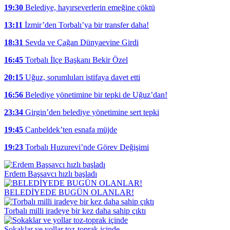
19:30
Belediye, hayırseverlerin emeğine çöktü
13:11
İzmir’den Torbalı’ya bir transfer daha!
18:31
Sevda ve Çağan Dünyaevine Girdi
16:45
Torbalı İlçe Başkanı Bekir Özel
20:15
Uğuz, sorumluları istifaya davet etti
16:56
Belediye yönetimine bir tepki de Uğuz’dan!
23:34
Girgin’den belediye yönetimine sert tepki
19:45
Canbeldek’ten esnafa müjde
19:23
Torbalı Huzurevi’nde Görev Değişimi
Erdem Başsavcı hızlı başladı
BELEDİYEDE BUGÜN OLANLAR!
Torbalı milli iradeye bir kez daha sahip çıktı
Sokaklar ve yollar toz-toprak içinde