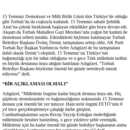
15 Temmuz Demokrasi ve Milli Birlik Günü tüm Türkiye’de olduğu
gibi Torbalı’da da coşkuyla kutlandı. 15 Temmuz sabahı Şehitlik
Anıtı’na çelenk bırakılarak başlayan etkinlikler gün boyu devam etti.
Akşam da Torbalı Mahallesi Gazi Meydanı’nda yoğun bir katılım ile
demokrasi nöbeti tutuldu. Etkinliklerin hiçbirine katılmayan Torbalı
Belediye Başkanı Övünç Demir, tartışmalara sebep oldu. AK Parti
Torbalı İlçe Başkan Yardımcısı Sefer Adıgüzel de bu tartışmalara
dahil olarak Demir’i eleştirdi. 15 Temmuz’un Türkiye’nin
bağımsızlığı için bir milat olduğunu ve o gece Türk milletinin tarihin
en büyük destanına imza attığını hatırlatan Adıgüzel, “Torbalı
Belediye Başkanı böylesine önemli bir günde neredeydi merak
ediyoruz” dedi.
“BİR AÇIKLAMASI OLMALI”
Adıgüzel, “Milletimiz bugüne kadar birçok destana imza attı. Hiç
şüphesiz demokrasimiz ve bağımsızlığımız noktasında 15 Temmuz
destanı çok önemli bir yer tutuyor. Hain terör örgütü FETÖ’nün 8
yıl önce gerçekleştirmeye çalıştığı darbe girişimi,
Cumhurbaşkanımız sayın Recep Tayyip Erdoğan önderliğinde
milletimizle beraber bastırılmış, o gece yüzlerce şehit vermiştik.
Milletimiz için bu kadar önemli bir günde belediye başkanının anma