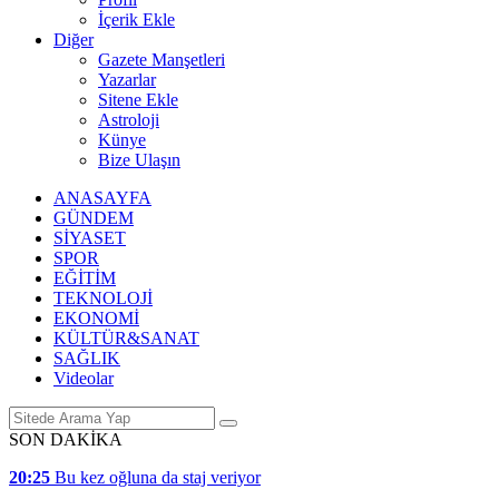
İçerik Ekle
Diğer
Gazete Manşetleri
Yazarlar
Sitene Ekle
Astroloji
Künye
Bize Ulaşın
ANASAYFA
GÜNDEM
SİYASET
SPOR
EĞİTİM
TEKNOLOJİ
EKONOMİ
KÜLTÜR&SANAT
SAĞLIK
Videolar
SON DAKİKA
20:25
Bu kez oğluna da staj veriyor