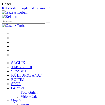
Haber
KAYA'dan müjde üstüne müjde!
SAĞLIK
TEKNOLOJİ
SİYASET
KÜLTÜR&SANAT
EĞİTİM
SPOR
Galeriler
Foto Galeri
Video Galeri
Üyelik
Profil