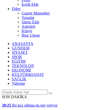
İçerik Ekle
Diğer
Gazete Manşetleri
Yazarlar
Sitene Ekle
Astroloji
Künye
Bize Ulaşın
ANASAYFA
GÜNDEM
SİYASET
SPOR
EĞİTİM
TEKNOLOJİ
EKONOMİ
KÜLTÜR&SANAT
SAĞLIK
Videolar
SON DAKİKA
20:25
Bu kez oğluna da staj veriyor