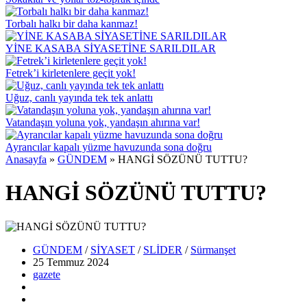
Torbalı halkı bir daha kanmaz!
YİNE KASABA SİYASETİNE SARILDILAR
Fetrek’i kirletenlere geçit yok!
Uğuz, canlı yayında tek tek anlattı
Vatandaşın yoluna yok, yandaşın ahırına var!
Ayrancılar kapalı yüzme havuzunda sona doğru
Anasayfa
»
GÜNDEM
»
HANGİ SÖZÜNÜ TUTTU?
HANGİ SÖZÜNÜ TUTTU?
GÜNDEM
/
SİYASET
/
SLİDER
/
Sürmanşet
25 Temmuz
2024
gazete