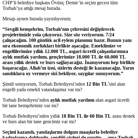
CHP’li belediye başkanı Övünç Demir’in seçim gecesi tüm
Torbalı’ya attığı mesaj burada.
Mesajı aynen burada yayınlıyorum;
“Sevgili hemşehrim, Torbalı’nın çehresini değiştirecek
projelerimizle yola çıkıyoruz. Size söz veriyorum. 7/24
çalışacağım. 100 günlük acil eylem planımız hazır. Bunun yanı
sıra ekonomik zorlukları birlikte aşacağız. Emeklimize ve
engellilerimize yıllık 12.000 TL, asgari ücretli çalışanlarımıza
aylık mutfak yardımı, gençlerimize 18.000 TL ile 60.000 TL
arası yıllık destek ve burs sağlayacağız. İnanıyorum hep birlikte
başaracağız. Allah’ın izni, sizlerin desteği ile kazanacağız. Yarın
sandıklara oy vermeye sizi bekliyor, saygılar sunuyorum.”
Şimdi soruyorum, Torbalı Belediyesi’nden
12 Bin TL
’sini alan
engelli yada emekli vatandaşımız var mı?
Torbalı Belediyesi’nden
aylık mutfak yardımı
alan asgari ücretli
bir tane hemşehrimiz var mı?
Torbalı Belediyesi’nden yıllık
18 Bin TL ile 60 Bin TL
arası destek
ve burs alan bir tane gencimiz var mı?
Seçimi kazandı, yandaşlarını dolgun maaşlarla belediye
kadrolarına doldurdu, verdiği sözleri de unuttu… ama Torbalı