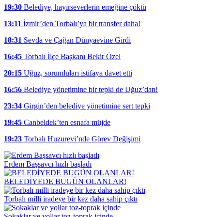
19:30
Belediye, hayırseverlerin emeğine çöktü
13:11
İzmir’den Torbalı’ya bir transfer daha!
18:31
Sevda ve Çağan Dünyaevine Girdi
16:45
Torbalı İlçe Başkanı Bekir Özel
20:15
Uğuz, sorumluları istifaya davet etti
16:56
Belediye yönetimine bir tepki de Uğuz’dan!
23:34
Girgin’den belediye yönetimine sert tepki
19:45
Canbeldek’ten esnafa müjde
19:23
Torbalı Huzurevi’nde Görev Değişimi
Erdem Başsavcı hızlı başladı
BELEDİYEDE BUGÜN OLANLAR!
Torbalı milli iradeye bir kez daha sahip çıktı
Sokaklar ve yollar toz-toprak içinde