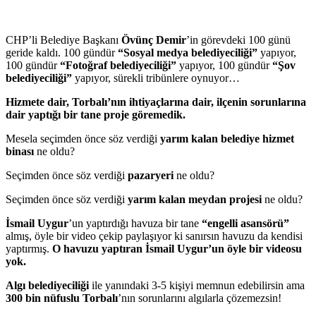
CHP’li Belediye Başkanı
Övünç Demir
’in görevdeki 100 günü
geride kaldı. 100 gündür
“Sosyal medya belediyeciliği”
yapıyor,
100 gündür
“Fotoğraf belediyeciliği”
yapıyor, 100 gündür
“Şov
belediyeciliği”
yapıyor, sürekli tribünlere oynuyor…
Hizmete dair, Torbalı’nın ihtiyaçlarına dair, ilçenin sorunlarına
dair yaptığı bir tane proje göremedik.
Mesela seçimden önce söz verdiği
yarım kalan belediye hizmet
binası
ne oldu?
Seçimden önce söz verdiği
pazaryeri
ne oldu?
Seçimden önce söz verdiği
yarım kalan meydan projesi
ne oldu?
İsmail Uygur
’un yaptırdığı havuza bir tane
“engelli asansörü”
almış, öyle bir video çekip paylaşıyor ki sanırsın havuzu da kendisi
yaptırmış.
O havuzu yaptıran İsmail Uygur’un öyle bir videosu
yok.
Algı belediyeciliği
ile yanındaki 3-5 kişiyi memnun edebilirsin ama
300 bin nüfuslu Torbalı
’nın sorunlarını algılarla çözemezsin!