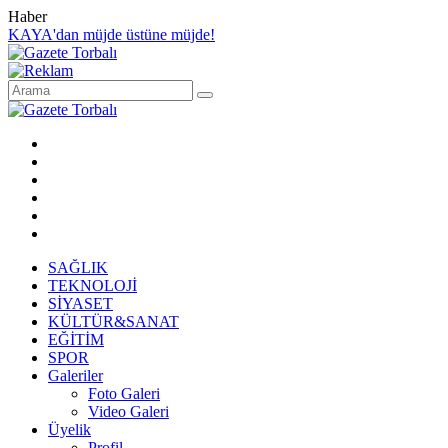
Haber
KAYA'dan müjde üstüne müjde!
SAĞLIK
TEKNOLOJİ
SİYASET
KÜLTÜR&SANAT
EĞİTİM
SPOR
Galeriler
Foto Galeri
Video Galeri
Üyelik
Profil