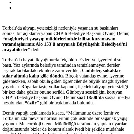
Torbalı’da altyapı yetersizliği nedeniyle yaşanan su baskınları
sonrası bir açıklama yapan CHP’li Belediye Başkanı Övünç Demir,
“mağduriyet yaşayıp müdürlerimizle irtibat kuramayan
vatandaşlarımız Alo 153’ü arayarak Büyükşehir Belediyesi’ni
arayabilirler”
dedi
Torbalı’da hayat ilk yağmurda felç oldu. Evleri ve işyerlerini su
bastı. Yaz aylarında belediye tarafından temizlenmeyen dereler
taşarak tarlalardaki ekinlere zarar verdiler.
Caddeler, sokaklar
sular altında kalıp göle döndü.
Birçok vatandaş evine, işyerine
gidemezken, sabah okula giden öğrenciler de büyük mağduriyetler
yaşadılar. Rögarlar taştı, yollar kapandı, ilçedeki altyapı yetersizliği
bir kez daha gözler önüne serildi. Günboyu sessizliğini koruyan
CHP’li belediye başkanı Övünç Demir
saat 18:00’da
sosyal medya
hesabından
“özür”
gibi bir açıklamada bulundu.
Demir yaptığı açıklamada kısaca, “Malumunuz üzere İzmir ve
Torbalımızda mevsim normallerinin çok üstünde bir sağanak yağış
yaşandı. Meteoroloji Genel Müdürlüğü tarafından yapılan uyarılar
doğrultusunda bizler de konum alarak ivedi bir şekilde müdahale