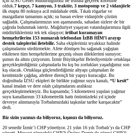
için İZSU Genel Müdürlüğümüz ile irtibata geçerek koordine
olduk.
7 kepçe, 7 kamyon, 3 traktör, 3 motopomp ve 2 vidanjörle
ilk etapta 80 noktaya acil müdahale ettik. Tıkalı rögarlar ve
mazgalların tamamını açtık; su basan evlere vidanjörle çözüm
sağladık. Çalışmalarımızın son aşamasında, sahadan sizlere de bir
çağrıda bulunmak isteriz. Mağduriyet yaşayan vatandaşlarımıza ilgili
müdürlüklerimiz tek tek ulaşıyor;
irtibat kuramayan
hemşehrilerim 153 numaralı telefondan İzBB HİM’i arayıp
destek taleplerini iletebilir.
Saha ekiplerimiz teyakkuz halinde
çalışmalarını sürdürmekte. Afete dönüşen bu sağanak yağıştan
etkilenen tüm hemşehrilerime geçmiş olsun dileklerimi sunuyor;
şunun da altını çiziyorum. İzmir Büyükşehir Belediyemizle ortaklaşa
gerçekleştirdiğimiz çalışmalarla bu kış bu zorlukları yaşadığımız son
kış olacak. Ortaklaşa güçlendirdiğimiz altyapı çalışmaları ile
kentimizde çağdaş, afetlere dirençli bir yapıyı kuracağız. Bu
doğrultuda İZSU ekipleri ile birlikte yağmur suyu kanalı,
“U kesit”
kanal imalatı ve dere ıslah çalışmalarını aralıksız
gerçekleştirmekteyiz. Bu kapsamda; 5 kilometresi yapılan yağmur
suyu kanallarının 33 kilometrelik hattı önümüzdeki yıl içinde
devreye alınmasıyla Torbalımızdaki taşkınlar tarihe karışacaktır”
dedi.
Biz sizin yazınızı da biliyoruz, kışınızı da biliyoruz.
20 senedir İzmir’i CHP yönetiyor. 21 yılın 16 yılı Torbalı’yı da CHP
yönetti. Mevcut görevdeki CHP’li Övünç Demir de görevi CHP’li