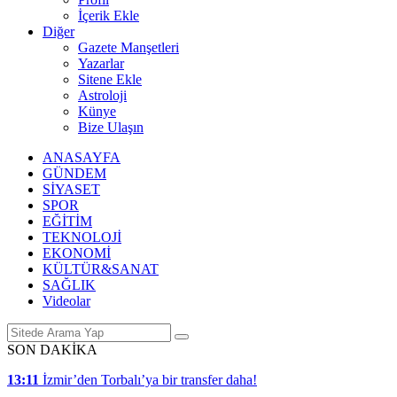
İçerik Ekle
Diğer
Gazete Manşetleri
Yazarlar
Sitene Ekle
Astroloji
Künye
Bize Ulaşın
ANASAYFA
GÜNDEM
SİYASET
SPOR
EĞİTİM
TEKNOLOJİ
EKONOMİ
KÜLTÜR&SANAT
SAĞLIK
Videolar
SON DAKİKA
13:11
İzmir’den Torbalı’ya bir transfer daha!