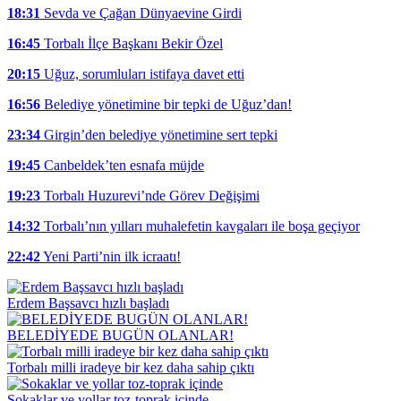
18:31
Sevda ve Çağan Dünyaevine Girdi
16:45
Torbalı İlçe Başkanı Bekir Özel
20:15
Uğuz, sorumluları istifaya davet etti
16:56
Belediye yönetimine bir tepki de Uğuz’dan!
23:34
Girgin’den belediye yönetimine sert tepki
19:45
Canbeldek’ten esnafa müjde
19:23
Torbalı Huzurevi’nde Görev Değişimi
14:32
Torbalı’nın yılları muhalefetin kavgaları ile boşa geçiyor
22:42
Yeni Parti’nin ilk icraatı!
Erdem Başsavcı hızlı başladı
BELEDİYEDE BUGÜN OLANLAR!
Torbalı milli iradeye bir kez daha sahip çıktı
Sokaklar ve yollar toz-toprak içinde