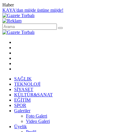
Haber
KAYA'dan müjde üstüne müjde!
SAĞLIK
TEKNOLOJİ
SİYASET
KÜLTÜR&SANAT
EĞİTİM
SPOR
Galeriler
Foto Galeri
Video Galeri
Üyelik
Profil