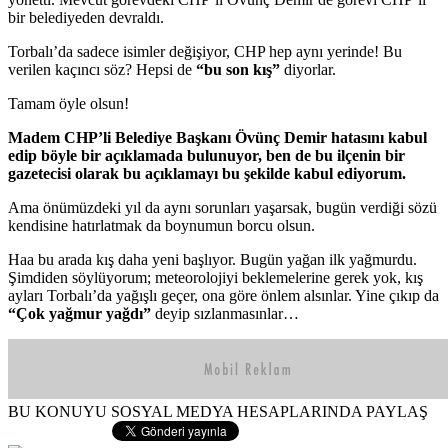
bir belediyeden devraldı.
Torbalı’da sadece isimler değişiyor, CHP hep aynı yerinde! Bu
verilen kaçıncı söz? Hepsi de
“bu son kış”
diyorlar.
Tamam öyle olsun!
Madem CHP’li Belediye Başkanı Övünç Demir hatasını kabul
edip böyle bir açıklamada bulunuyor, ben de bu ilçenin bir
gazetecisi olarak bu açıklamayı bu şekilde kabul ediyorum.
Ama önümüzdeki yıl da aynı sorunları yaşarsak, bugün verdiği sözü
kendisine hatırlatmak da boynumun borcu olsun.
Haa bu arada kış daha yeni başlıyor. Bugün yağan ilk yağmurdu.
Şimdiden söylüyorum; meteorolojiyi beklemelerine gerek yok, kış
ayları Torbalı’da yağışlı geçer, ona göre önlem alsınlar. Yine çıkıp da
“Çok yağmur yağdı”
deyip sızlanmasınlar…
BU KONUYU SOSYAL MEDYA HESAPLARINDA PAYLAŞ