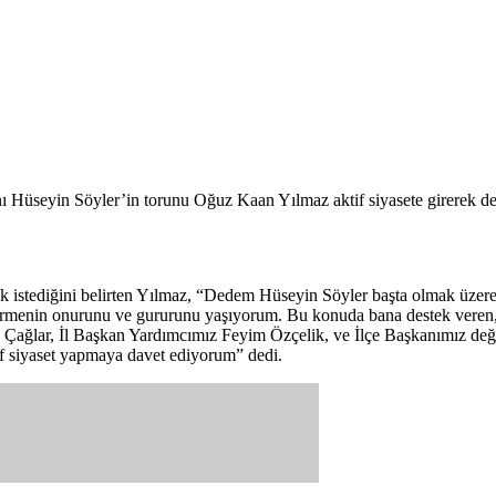
nı Hüseyin Söyler’in torunu Oğuz Kaan Yılmaz aktif siyasete girerek de
almak istediğini belirten Yılmaz, “Dedem Hüseyin Söyler başta olmak üz
 girmenin onurunu ve gururunu yaşıyorum. Bu konuda bana destek veren
ağlar, İl Başkan Yardımcımız Feyim Özçelik, ve İlçe Başkanımız değ
ktif siyaset yapmaya davet ediyorum” dedi.