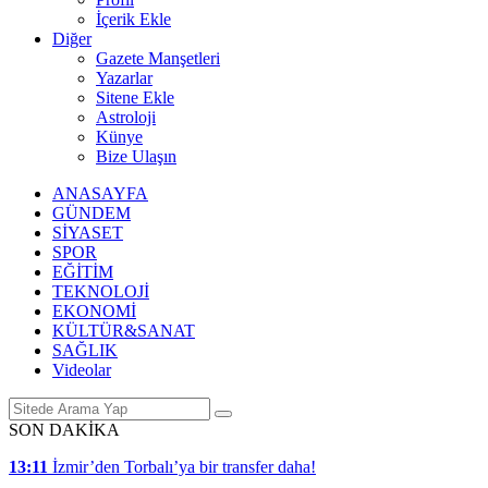
İçerik Ekle
Diğer
Gazete Manşetleri
Yazarlar
Sitene Ekle
Astroloji
Künye
Bize Ulaşın
ANASAYFA
GÜNDEM
SİYASET
SPOR
EĞİTİM
TEKNOLOJİ
EKONOMİ
KÜLTÜR&SANAT
SAĞLIK
Videolar
SON DAKİKA
13:11
İzmir’den Torbalı’ya bir transfer daha!