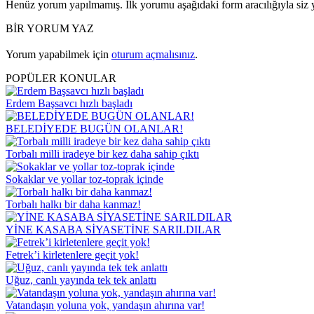
Henüz yorum yapılmamış. İlk yorumu aşağıdaki form aracılığıyla siz y
BİR YORUM YAZ
Yorum yapabilmek için
oturum açmalısınız
.
POPÜLER KONULAR
Erdem Başsavcı hızlı başladı
BELEDİYEDE BUGÜN OLANLAR!
Torbalı milli iradeye bir kez daha sahip çıktı
Sokaklar ve yollar toz-toprak içinde
Torbalı halkı bir daha kanmaz!
YİNE KASABA SİYASETİNE SARILDILAR
Fetrek’i kirletenlere geçit yok!
Uğuz, canlı yayında tek tek anlattı
Vatandaşın yoluna yok, yandaşın ahırına var!