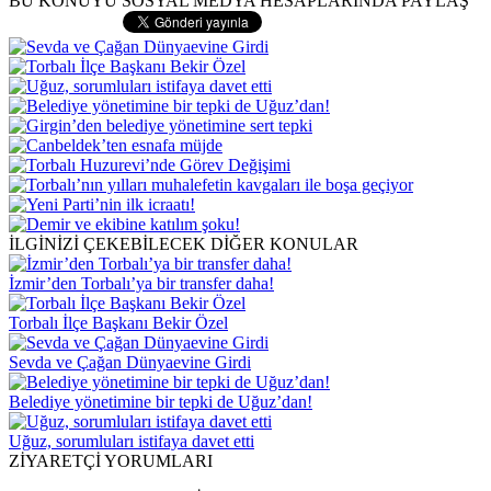
BU KONUYU SOSYAL MEDYA HESAPLARINDA PAYLAŞ
İLGİNİZİ ÇEKEBİLECEK DİĞER KONULAR
İzmir’den Torbalı’ya bir transfer daha!
Torbalı İlçe Başkanı Bekir Özel
Sevda ve Çağan Dünyaevine Girdi
Belediye yönetimine bir tepki de Uğuz’dan!
Uğuz, sorumluları istifaya davet etti
ZİYARETÇİ YORUMLARI