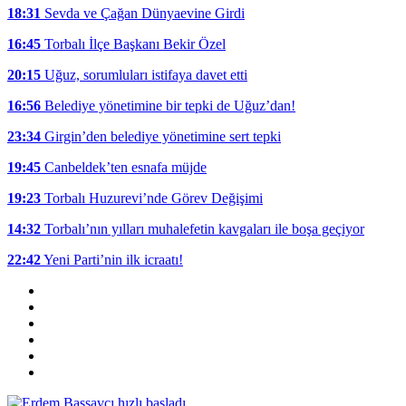
18:31
Sevda ve Çağan Dünyaevine Girdi
16:45
Torbalı İlçe Başkanı Bekir Özel
20:15
Uğuz, sorumluları istifaya davet etti
16:56
Belediye yönetimine bir tepki de Uğuz’dan!
23:34
Girgin’den belediye yönetimine sert tepki
19:45
Canbeldek’ten esnafa müjde
19:23
Torbalı Huzurevi’nde Görev Değişimi
14:32
Torbalı’nın yılları muhalefetin kavgaları ile boşa geçiyor
22:42
Yeni Parti’nin ilk icraatı!