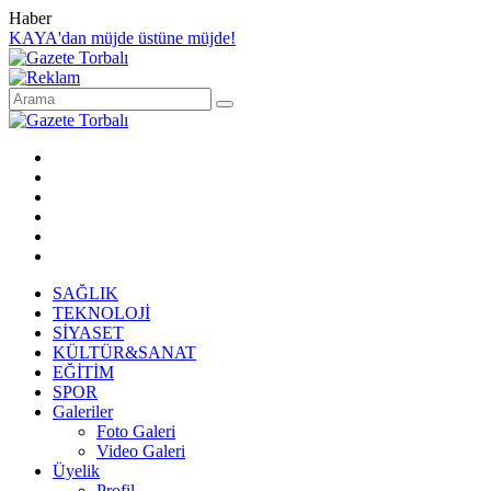
Haber
KAYA'dan müjde üstüne müjde!
SAĞLIK
TEKNOLOJİ
SİYASET
KÜLTÜR&SANAT
EĞİTİM
SPOR
Galeriler
Foto Galeri
Video Galeri
Üyelik
Profil