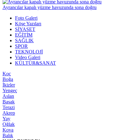
Ayrancılar kapalı yüzme havuzunda sona doğru
Foto Galeri
Köşe Yazıları
SİYASET
EĞİTİM
SAĞLIK
SPOR
TEKNOLOJİ
Video Galeri
KÜLTÜR&SANAT
Koç
Boğa
İkizler
Yengeç
Aslan
Başak
Terazi
Akrep
Yay
Oğlak
Kova
Balık