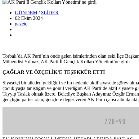
GÜNDEM
/
SLİDER
02 Ekim
2024
gazete
Torbalı’da AK Parti’nin önde gelen isimlerinden olan eski İlçe Başka
Mühendisi Yılmaz, AK Parti İl Gençlik Kolları Yönetimi’ne girdi.
ÇAĞLAR VE ÖZÇELİK’E TEŞEKKÜR ETTİ
Siyasetçi bir aileden geldiğini ve bu nedenle aktif siyasette görev 
çocuk yaşta tanıştığım ve gönül verdiğim AK Parti’de aktif siyasete
Tayyip Taslak olmak üzere, Belediye Başkan Adayımız Özgür Erman Ç
gençliğin partisi olan, gençlere değer veren AK Parti çatısı altında a