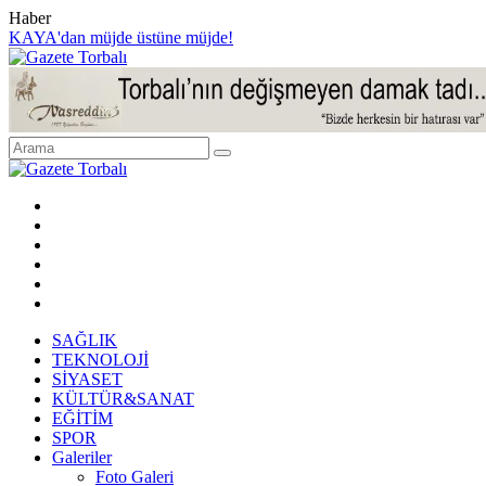
Haber
KAYA'dan müjde üstüne müjde!
SAĞLIK
TEKNOLOJİ
SİYASET
KÜLTÜR&SANAT
EĞİTİM
SPOR
Galeriler
Foto Galeri