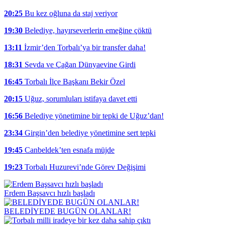
20:25
Bu kez oğluna da staj veriyor
19:30
Belediye, hayırseverlerin emeğine çöktü
13:11
İzmir’den Torbalı’ya bir transfer daha!
18:31
Sevda ve Çağan Dünyaevine Girdi
16:45
Torbalı İlçe Başkanı Bekir Özel
20:15
Uğuz, sorumluları istifaya davet etti
16:56
Belediye yönetimine bir tepki de Uğuz’dan!
23:34
Girgin’den belediye yönetimine sert tepki
19:45
Canbeldek’ten esnafa müjde
19:23
Torbalı Huzurevi’nde Görev Değişimi
Erdem Başsavcı hızlı başladı
BELEDİYEDE BUGÜN OLANLAR!