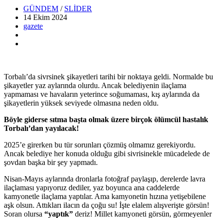
GÜNDEM
/
SLİDER
14 Ekim
2024
gazete
Torbalı’da sivrsinek şikayetleri tarihi bir noktaya geldi. Normalde bu
şikayetler yaz aylarında olurdu. Ancak belediyenin ilaçlama
yapmaması ve havaların yeterince soğumaması, kış aylarında da
şikayetlerin yüksek seviyede olmasına neden oldu.
Böyle giderse sıtma başta olmak üzere birçok ölümcül hastalık
Torbalı’dan yayılacak!
2025’e girerken bu tür sorunları çözmüş olmamız gerekiyordu.
Ancak belediye her konuda olduğu gibi sivrisinekle mücadelede de
şovdan başka bir şey yapmadı.
Nisan-Mayıs aylarında dronlarla fotoğraf paylaşıp, derelerde lavra
ilaçlaması yapıyoruz dediler, yaz boyunca ana caddelerde
kamyonetle ilaçlama yaptılar. Ama kamyonetin hızına yetişebilene
aşk olsun. Attıkları ilacın da çoğu su! İşte elalem alışverişte görsün!
Soran olursa
“yaptık”
deriz! Millet kamyoneti görsün, görmeyenler