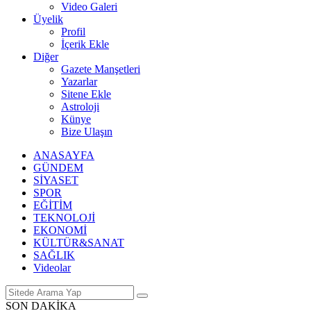
Video Galeri
Üyelik
Profil
İçerik Ekle
Diğer
Gazete Manşetleri
Yazarlar
Sitene Ekle
Astroloji
Künye
Bize Ulaşın
ANASAYFA
GÜNDEM
SİYASET
SPOR
EĞİTİM
TEKNOLOJİ
EKONOMİ
KÜLTÜR&SANAT
SAĞLIK
Videolar
SON DAKİKA