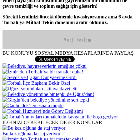
video paylaşma konusundaki gayretinizin bir bölümünü de
çevre temizliği ve toplum sağlığı için gösterin!
Sürekli kendinizi önceki dönemle kıyaslıyorsunuz ama 6 ayda
Torbalı’ya Mithat Tekin dönemini aratır oldunuz.
BU KONUYU SOSYAL MEDYA HESAPLARINDA PAYLAŞ
İLGİNİZİ ÇEKEBİLECEK DİĞER KONULAR
Bu kez oğluna da staj veriyor