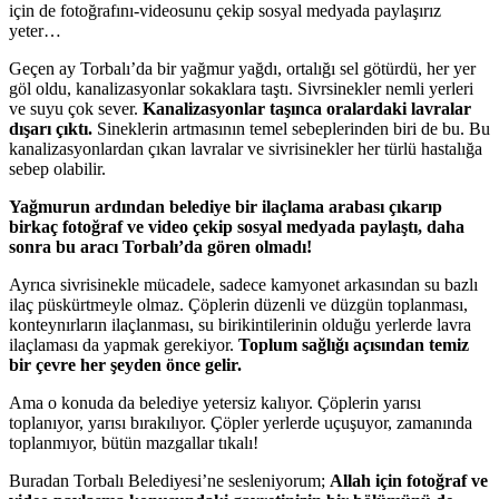
için de fotoğrafını-videosunu çekip sosyal medyada paylaşırız
yeter…
Geçen ay Torbalı’da bir yağmur yağdı, ortalığı sel götürdü, her yer
göl oldu, kanalizasyonlar sokaklara taştı. Sivrsinekler nemli yerleri
ve suyu çok sever.
Kanalizasyonlar taşınca oralardaki lavralar
dışarı çıktı.
Sineklerin artmasının temel sebeplerinden biri de bu. Bu
kanalizasyonlardan çıkan lavralar ve sivrisinekler her türlü hastalığa
sebep olabilir.
Yağmurun ardından belediye bir ilaçlama arabası çıkarıp
birkaç fotoğraf ve video çekip sosyal medyada paylaştı, daha
sonra bu aracı Torbalı’da gören olmadı!
Ayrıca sivrisinekle mücadele, sadece kamyonet arkasından su bazlı
ilaç püskürtmeyle olmaz. Çöplerin düzenli ve düzgün toplanması,
konteynırların ilaçlanması, su birikintilerinin olduğu yerlerde lavra
ilaçlaması da yapmak gerekiyor.
Toplum sağlığı açısından temiz
bir çevre her şeyden önce gelir.
Ama o konuda da belediye yetersiz kalıyor. Çöplerin yarısı
toplanıyor, yarısı bırakılıyor. Çöpler yerlerde uçuşuyor, zamanında
toplanmıyor, bütün mazgallar tıkalı!
Buradan Torbalı Belediyesi’ne sesleniyorum;
Allah için fotoğraf ve