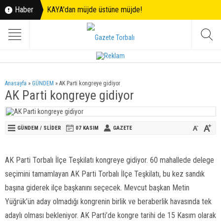
Haber
KAYA'dan müjde üstüne müjde!
Anasayfa
»
GÜNDEM
»
AK Parti kongreye gidiyor
AK Parti kongreye gidiyor
GÜNDEM
/
SLİDER
07 KASIM
GAZETE
AK Parti Torbalı İlçe Teşkilatı kongreye gidiyor. 60 mahallede delege
seçimini tamamlayan AK Parti Torbalı İlçe Teşkilatı, bu kez sandık
başına giderek ilçe başkanını seçecek. Mevcut başkan Metin
Yüğrük’ün aday olmadığı kongrenin birlik ve beraberlik havasında tek
adaylı olması bekleniyor. AK Parti’de kongre tarihi de 15 Kasım olarak