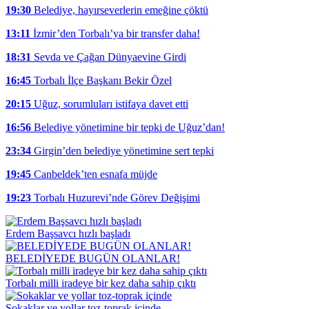
19:30
Belediye, hayırseverlerin emeğine çöktü
13:11
İzmir’den Torbalı’ya bir transfer daha!
18:31
Sevda ve Çağan Dünyaevine Girdi
16:45
Torbalı İlçe Başkanı Bekir Özel
20:15
Uğuz, sorumluları istifaya davet etti
16:56
Belediye yönetimine bir tepki de Uğuz’dan!
23:34
Girgin’den belediye yönetimine sert tepki
19:45
Canbeldek’ten esnafa müjde
19:23
Torbalı Huzurevi’nde Görev Değişimi
Erdem Başsavcı hızlı başladı
BELEDİYEDE BUGÜN OLANLAR!
Torbalı milli iradeye bir kez daha sahip çıktı
Sokaklar ve yollar toz-toprak içinde