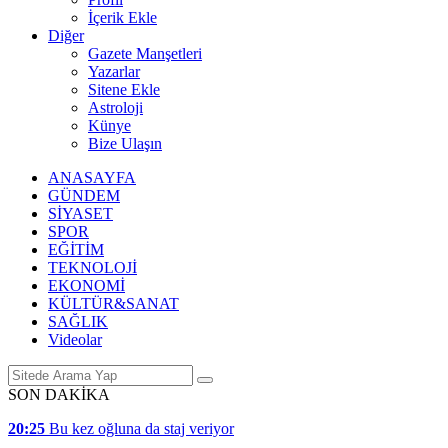
İçerik Ekle
Diğer
Gazete Manşetleri
Yazarlar
Sitene Ekle
Astroloji
Künye
Bize Ulaşın
ANASAYFA
GÜNDEM
SİYASET
SPOR
EĞİTİM
TEKNOLOJİ
EKONOMİ
KÜLTÜR&SANAT
SAĞLIK
Videolar
SON DAKİKA
20:25
Bu kez oğluna da staj veriyor