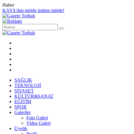
Haber
KAYA'dan müjde üstüne müjde!
SAĞLIK
TEKNOLOJİ
SİYASET
KÜLTÜR&SANAT
EĞİTİM
SPOR
Galeriler
Foto Galeri
Video Galeri
Üyelik
Profil