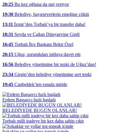
20:25
Bu kez oğluna da staj veriyor
19:30
Belediye, hayırseverlerin emeğine çöktü
13:11
İzmir’den Torbalı’ya bir transfer daha!
18:31
Sevda ve Çağan Dünyaevine Girdi
16:45
Torbalı İlçe Başkanı Bekir Özel
20:15
Uğuz, sorumluları istifaya davet etti
16:56
Belediye yönetimine bir tepki de Uğuz’dan!
23:34
Girgin’den belediye yönetimine sert tepki
19:45
Canbeldek’ten esnafa müjde
Erdem Başsavcı hızlı başladı
BELEDİYEDE BUGÜN OLANLAR!
Torbalı milli iradeye bir kez daha sahip çıktı
Sokaklar ve yollar toz-toprak içinde