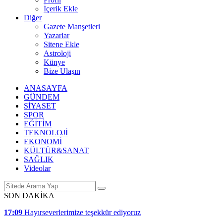
İçerik Ekle
Diğer
Gazete Manşetleri
Yazarlar
Sitene Ekle
Astroloji
Künye
Bize Ulaşın
ANASAYFA
GÜNDEM
SİYASET
SPOR
EĞİTİM
TEKNOLOJİ
EKONOMİ
KÜLTÜR&SANAT
SAĞLIK
Videolar
SON DAKİKA
17:09
Hayırseverlerimize teşekkür ediyoruz