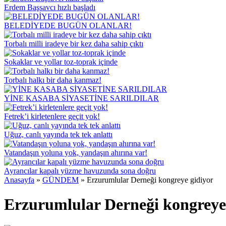
Erdem Başsavcı hızlı başladı
BELEDİYEDE BUGÜN OLANLAR!
Torbalı milli iradeye bir kez daha sahip çıktı
Sokaklar ve yollar toz-toprak içinde
Torbalı halkı bir daha kanmaz!
YİNE KASABA SİYASETİNE SARILDILAR
Fetrek’i kirletenlere geçit yok!
Uğuz, canlı yayında tek tek anlattı
Vatandaşın yoluna yok, yandaşın ahırına var!
Ayrancılar kapalı yüzme havuzunda sona doğru
Anasayfa
»
GÜNDEM
»
Erzurumlular Derneği kongreye gidiyor
Erzurumlular Derneği kongreye