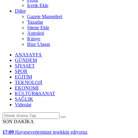
İçerik Ekle
Diğer
Gazete Manşetleri
Yazarlar
Sitene Ekle
Astroloji
Künye
Bize Ulaşın
ANASAYFA
GÜNDEM
SİYASET
SPOR
EĞİTİM
TEKNOLOJİ
EKONOMİ
KÜLTÜR&SANAT
SAĞLIK
Videolar
SON DAKİKA
17:09
Hayırseverlerimize teşekkür ediyoruz