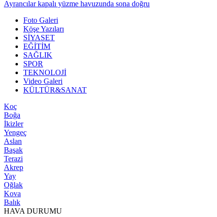
Ayrancılar kapalı yüzme havuzunda sona doğru
Foto Galeri
Köşe Yazıları
SİYASET
EĞİTİM
SAĞLIK
SPOR
TEKNOLOJİ
Video Galeri
KÜLTÜR&SANAT
Koç
Boğa
İkizler
Yengeç
Aslan
Başak
Terazi
Akrep
Yay
Oğlak
Kova
Balık
HAVA DURUMU