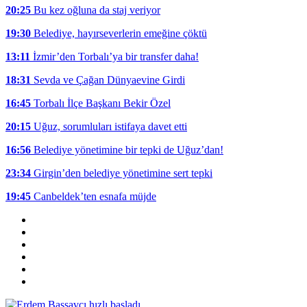
20:25
Bu kez oğluna da staj veriyor
19:30
Belediye, hayırseverlerin emeğine çöktü
13:11
İzmir’den Torbalı’ya bir transfer daha!
18:31
Sevda ve Çağan Dünyaevine Girdi
16:45
Torbalı İlçe Başkanı Bekir Özel
20:15
Uğuz, sorumluları istifaya davet etti
16:56
Belediye yönetimine bir tepki de Uğuz’dan!
23:34
Girgin’den belediye yönetimine sert tepki
19:45
Canbeldek’ten esnafa müjde