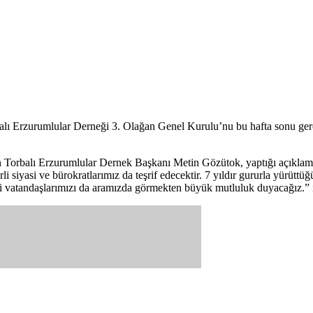
 Torbalı Erzurumlular Derneği 3. Olağan Genel Kurulu’nu bu hafta sonu ge
 Torbalı Erzurumlular Dernek Başkanı Metin Gözütok, yaptığı açıklamad
siyasi ve bürokratlarımız da teşrif edecektir. 7 yıldır gururla yürüttüğ
vatandaşlarımızı da aramızda görmekten büyük mutluluk duyacağız.” if