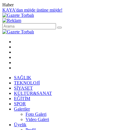
Haber
KAYA'dan müjde üstüne müjde!
SAĞLIK
TEKNOLOJİ
SİYASET
KÜLTÜR&SANAT
EĞİTİM
SPOR
Galeriler
Foto Galeri
Video Galeri
Üyelik
Profil