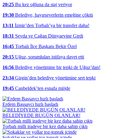
20:25
Bu kez oğluna da staj veriyor
19:30
Belediye, hayırseverlerin emeğine çöktü
13:11
İzmir’den Torbalı’ya bir transfer daha!
18:31
Sevda ve Çağan Dünyaevine Girdi
16:45
Torbalı İlçe Başkanı Bekir Özel
20:15
Uğuz, sorumluları istifaya davet etti
16:56
Belediye yönetimine bir tepki de Uğuz’dan!
23:34
Girgin’den belediye yönetimine sert tepki
19:45
Canbeldek’ten esnafa müjde
Erdem Başsavcı hızlı başladı
BELEDİYEDE BUGÜN OLANLAR!
Torbalı milli iradeye bir kez daha sahip çıktı
Sokaklar ve yollar toz-toprak içinde