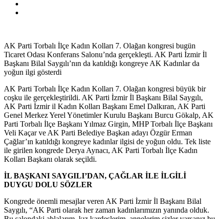
AK Parti Torbalı İlçe Kadın Kolları 7. Olağan kongresi bugün
Ticaret Odası Konferans Salonu’nda gerçekleşti. AK Parti İzmir İl
Başkanı Bilal Saygılı’nın da katıldığı kongreye AK Kadınlar da
yoğun ilgi gösterdi
AK Parti Torbalı İlçe Kadın Kolları 7. Olağan kongresi büyük bir
coşku ile gerçekleştirildi. AK Parti İzmir İl Başkanı Bilal Saygılı,
AK Parti İzmir il Kadın Kolları Başkanı Emel Dalkıran, AK Parti
Genel Merkez Yerel Yönetimler Kurulu Başkanı Burcu Gökalp, AK
Parti Torbalı İlçe Başkanı Yılmaz Girgin, MHP Torbalı İlçe Başkanı
Veli Kaçar ve AK Parti Belediye Başkan adayı Özgür Erman
Çağlar’ın katıldığı kongreye kadınlar ilgisi de yoğun oldu. Tek liste
ile girilen kongrede Derya Aynacı, AK Parti Torbalı İlçe Kadın
Kolları Başkanı olarak seçildi.
İL BAŞKANI SAYGILI’DAN, ÇAĞLAR İLE İLGİLİ
DUYGU DOLU SÖZLER
Kongrede önemli mesajlar veren AK Parti İzmir İl Başkanı Bilal
Saygılı, “AK Parti olarak her zaman kadınlarımızın yanında olduk.
Bu salondaki ablalarım, kız kardeşlerim, annelerim sizler varsanız bu