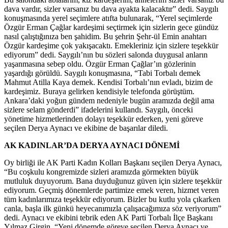
dava vardır, sizler varsanız bu dava ayakta kalacaktır” dedi. Saygılı
konuşmasında yerel seçimlere atıfta bulunarak, “Yerel seçimlerde
Özgür Erman Çağlar kardeşimi seçtirmek için sizlerin gece gündüz
nasıl çalıştığınıza ben şahidim. Bu şehrin Şehr-ül Emin anahtarı
Özgür kardeşime çok yakışacaktı. Emekleriniz için sizlere teşekkür
ediyorum” dedi. Saygılı’nın bu sözleri salonda duygusal anların
yaşanmasına sebep oldu. Özgür Erman Çağlar’ın gözlerinin
yaşardığı görüldü. Saygılı konuşmasına, “Tabi Torbalı demek
Mahmut Atilla Kaya demek. Kendisi Torbalı’nın evladı, bizim de
kardeşimiz. Buraya gelirken kendisiyle telefonda görüştüm.
Ankara’daki yoğun gündem nedeniyle bugün aramızda değil ama
sizlere selam gönderdi” ifadelerini kullandı. Saygılı, önceki
yönetime hizmetlerinden dolayı teşekkür ederken, yeni göreve
seçilen Derya Aynacı ve ekibine de başarılar diledi.
AK KADINLAR’DA DERYA AYNACI DÖNEMİ
Oy birliği ile AK Parti Kadın Kolları Başkanı seçilen Derya Aynacı,
“Bu coşkulu kongremizde sizleri aramızda görmekten büyük
mutluluk duyuyorum. Bana duyduğunuz güven için sizlere teşekkür
ediyorum. Geçmiş dönemlerde partimize emek veren, hizmet veren
tüm kadınlarımıza teşekkür ediyorum. Bizler bu kutlu yola çıkarken
canla, başla ilk günkü heyecanımızla çalışacağımıza söz veriyorum”
dedi. Aynacı ve ekibini tebrik eden AK Parti Torbalı İlçe Başkanı
Yılmaz Girgin, “Yeni dönemde göreve seçilen Derya Aynacı ve