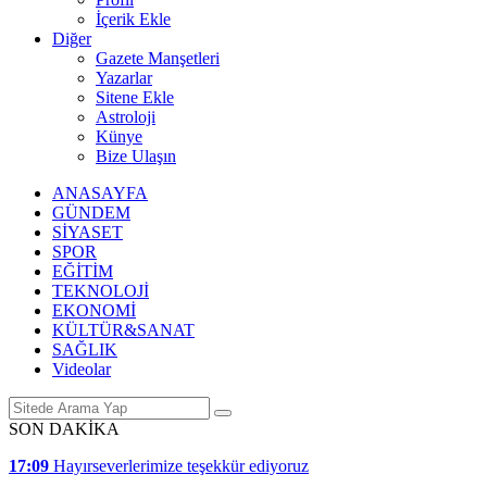
İçerik Ekle
Diğer
Gazete Manşetleri
Yazarlar
Sitene Ekle
Astroloji
Künye
Bize Ulaşın
ANASAYFA
GÜNDEM
SİYASET
SPOR
EĞİTİM
TEKNOLOJİ
EKONOMİ
KÜLTÜR&SANAT
SAĞLIK
Videolar
SON DAKİKA
17:09
Hayırseverlerimize teşekkür ediyoruz