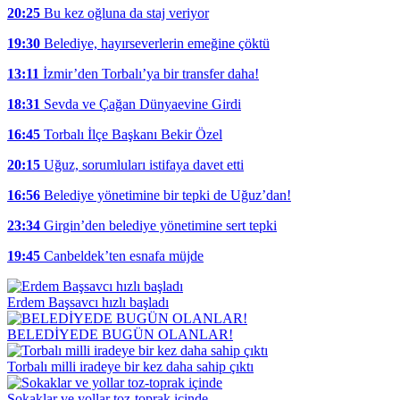
20:25
Bu kez oğluna da staj veriyor
19:30
Belediye, hayırseverlerin emeğine çöktü
13:11
İzmir’den Torbalı’ya bir transfer daha!
18:31
Sevda ve Çağan Dünyaevine Girdi
16:45
Torbalı İlçe Başkanı Bekir Özel
20:15
Uğuz, sorumluları istifaya davet etti
16:56
Belediye yönetimine bir tepki de Uğuz’dan!
23:34
Girgin’den belediye yönetimine sert tepki
19:45
Canbeldek’ten esnafa müjde
Erdem Başsavcı hızlı başladı
BELEDİYEDE BUGÜN OLANLAR!
Torbalı milli iradeye bir kez daha sahip çıktı
Sokaklar ve yollar toz-toprak içinde