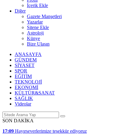
İçerik Ekle
Diğer
Gazete Manşetleri
Yazarlar
Sitene Ekle
Astroloji
Künye
Bize Ulaşın
ANASAYFA
GÜNDEM
SİYASET
SPOR
EĞİTİM
TEKNOLOJİ
EKONOMİ
KÜLTÜR&SANAT
SAĞLIK
Videolar
SON DAKİKA
17:09
Hayırseverlerimize teşekkür ediyoruz