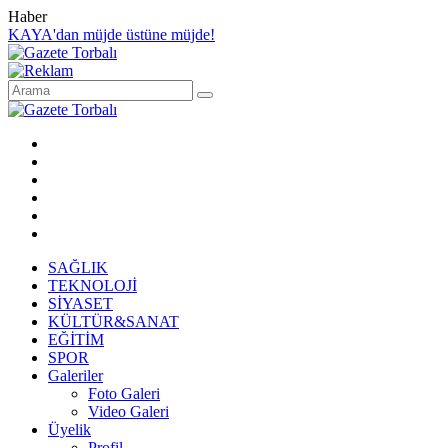
Haber
KAYA'dan müjde üstüne müjde!
SAĞLIK
TEKNOLOJİ
SİYASET
KÜLTÜR&SANAT
EĞİTİM
SPOR
Galeriler
Foto Galeri
Video Galeri
Üyelik
Profil