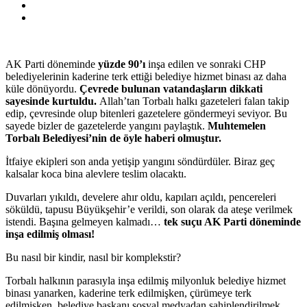
AK Parti döneminde
yüzde 90’ı
inşa edilen ve sonraki CHP
belediyelerinin kaderine terk ettiği belediye hizmet binası az daha
küle dönüyordu.
Çevrede bulunan vatandaşların dikkati
sayesinde kurtuldu.
Allah’tan Torbalı halkı gazeteleri falan takip
edip, çevresinde olup bitenleri gazetelere göndermeyi seviyor. Bu
sayede bizler de gazetelerde yangını paylaştık.
Muhtemelen
Torbalı Belediyesi’nin de öyle haberi olmuştur.
İtfaiye ekipleri son anda yetişip yangını söndürdüler. Biraz geç
kalsalar koca bina alevlere teslim olacaktı.
Duvarları yıkıldı, develere ahır oldu, kapıları açıldı, pencereleri
söküldü, tapusu Büyükşehir’e verildi, son olarak da ateşe verilmek
istendi. Başına gelmeyen kalmadı…
tek suçu AK Parti döneminde
inşa edilmiş olması!
Bu nasıl bir kindir, nasıl bir komplekstir?
Torbalı halkının parasıyla inşa edilmiş milyonluk belediye hizmet
binası yanarken, kaderine terk edilmişken, çürümeye terk
edilmişken, belediye başkanı sosyal medyadan sahiplendirilmek