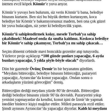
istenen evcil köpek
Kömür
’e yuva arıyor.
Kömür’e yuvayı ben bulurum, siz verin Kömür’ü bana, belediye
binasını kurtarın. Ben sizi bu büyük dertten kurtarayım, koca
belediye bir Kömür’e bakamıyorsunuz madem, ben ona çok güzel
bir yuva bulacağım, siz yeter ki belediyecilik yapın.
Kömür’ü sahiplendirmek kolay, mesele Torbalı’ya sahip
çıkabilmek! Maalesef onda da sınıfta kaldınız. Koskoca belediye
bir Kömür’e sahip çıkamıyor, Torbalı’ya mı sahip çıkacak…
Seçim dönemi cebinde mavi boncukla gezenler atıp tutuyordu.
Yüzlerce proje açıklayıp
“100 günde şunları yapacağız, 6 ayda
bunları yapacağız, 5 yılda şöyle-böyle olacak”
diyorlardı.
Dün bir gazetede
Övünç Demir
’in bir beyanatını gördüm.
“Meydanı bitireceğiz, belediye binasını bitireceğiz, pazaryeri
yapacağız, Ayrancılar’da konut yapacağız. Ondan sonra o
arkadaşların yüzünü göreceğim” demiş.
Bitireceğim dediği meydanı yüzde 80’de devraldı. Bitireceğim
dediği belediye binasını yüzde 90’da devraldı. Pazaryerini yıkıp
yenisini yapmayanlar da kendisi, konut işini de İzmir’de yapmak
istediler binlerce kişiyi mağdur ettiler. Milleti parasıyla rezil ettiler.
Şimdi aynısını Ayrancılar’da yapacağız diyorlar.
Kaldı ki meydanı