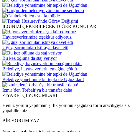
İLGİNİZİ ÇEKEBİLECEK DİĞER KONULAR
Hayırseverlerimize teşekkür ediyoruz
Uğuz, sorumluları istifaya davet etti
Bu kez oğluna da staj veriyor
Belediye, hayırseverlerin emeğine çöktü
Belediye yönetimine bir tepki de Uğuz’dan!
İzmir’den Torbalı’ya bir transfer daha!
ZİYARETÇİ YORUMLARI
Henüz yorum yapılmamış. İlk yorumu aşağıdaki form aracılığıyla siz
yapabilirsiniz.
BİR YORUM YAZ
Yorum yapabilmek için
oturum açmalısınız
.