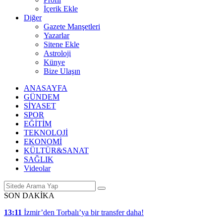
İçerik Ekle
Diğer
Gazete Manşetleri
Yazarlar
Sitene Ekle
Astroloji
Künye
Bize Ulaşın
ANASAYFA
GÜNDEM
SİYASET
SPOR
EĞİTİM
TEKNOLOJİ
EKONOMİ
KÜLTÜR&SANAT
SAĞLIK
Videolar
SON DAKİKA
13:11
İzmir’den Torbalı’ya bir transfer daha!