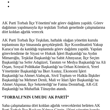
AK Parti Torbalı İlçe Yönetimi’nde görev dağılımı yapıldı. Görev
dağılımın yapılmasıyla ilçe teşkilatı Torbalı genelinde çalışmalarına
dört koldan ağırlık verecek
AK Parti Torbalı İlçe Teşkilatı, haftalık olağan yönetim kurulu
toplantısını ilçe binasında gerçekleştirdi. İlçe Koordinatörü Yakup
Karaca’nın da katıldığı toplantıda görev dağılımı yapıldı. Yapılan
görevlendirme ile Siyasi ve Hukuk İşleri Başkanlığı’na Aydın
Mimaroğlu, Teşkilat Başkanlığı’na Sabit Altınyazar, İlçe Seçim
Başkanlığı’na Sefer Adıgüzel, Tanıtım ve Medya Başkanlığı’na Ali
Örşan, Sosyal Politikalar Başkanlığı’na Orhan Kömürcü, Yerel
Yönetimler Başkanlığı’na İlker Asutay, Ekonomi İşleri
Başkanlığı’na Ahmet Alabıçak, Sivil Toplum ve Halkla İlişkiler
Başkanlığı’na Mehmet Denli, Mali ve İdari İşler Başkanlığı’na
Ahmet Akpınar, İlçe Sekreterliği’ne Fatma Demirbağ, AR-GE
Başkanlığı’na Muhaffak Tünaydın atandı.
“TORBALI’NIN UMUDU AK PARTİ”
Saha çalışmalarına dört koldan ağırlık vereceklerini belirten AK
Parti Torbalı İlçe Başkanı Yılmaz Girgin, “Yeni yönetim kurulu