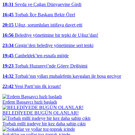
18:31
Sevda ve Çağan Dünyaevine Girdi
16:45
Torbalı İlçe Başkanı Bekir Özel
20:15
Uğuz, sorumluları istifaya davet etti
16:56
Belediye yönetimine bir tepki de Uğuz’dan!
23:34
Girgin’den belediye yönetimine sert tepki
19:45
Canbeldek’ten esnafa müjde
19:23
Torbalı Huzurevi’nde Görev Değişimi
14:32
Torbalı’nın yılları muhalefetin kavgaları ile boşa geçiyor
22:42
Yeni Parti’nin ilk icraatı!
Erdem Başsavcı hızlı başladı
BELEDİYEDE BUGÜN OLANLAR!
Torbalı milli iradeye bir kez daha sahip çıktı
Sokaklar ve yollar toz-toprak içinde