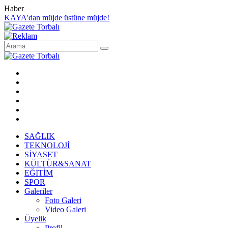
Haber
KAYA'dan müjde üstüne müjde!
SAĞLIK
TEKNOLOJİ
SİYASET
KÜLTÜR&SANAT
EĞİTİM
SPOR
Galeriler
Foto Galeri
Video Galeri
Üyelik
Profil