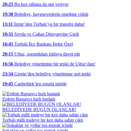
20:25
Bu kez oğluna da staj veriyor
19:30
Belediye, hayırseverlerin emeğine çöktü
13:11
İzmir’den Torbalı’ya bir transfer daha!
18:31
Sevda ve Çağan Dünyaevine Girdi
16:45
Torbalı İlçe Başkanı Bekir Özel
20:15
Uğuz, sorumluları istifaya davet etti
16:56
Belediye yönetimine bir tepki de Uğuz’dan!
23:34
Girgin’den belediye yönetimine sert tepki
19:45
Canbeldek’ten esnafa müjde
Erdem Başsavcı hızlı başladı
BELEDİYEDE BUGÜN OLANLAR!
Torbalı milli iradeye bir kez daha sahip çıktı
Sokaklar ve yollar toz-toprak içinde