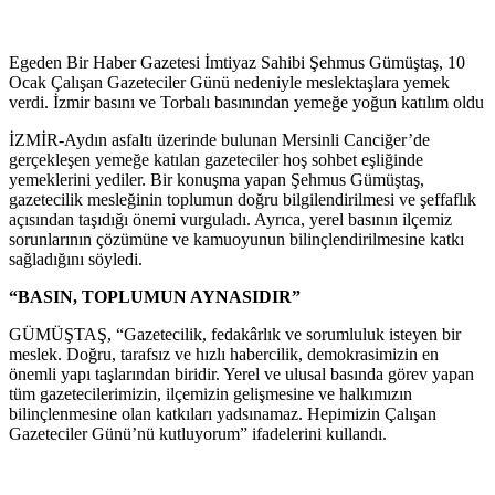
Egeden Bir Haber Gazetesi İmtiyaz Sahibi Şehmus Gümüştaş, 10
Ocak Çalışan Gazeteciler Günü nedeniyle meslektaşlara yemek
verdi. İzmir basını ve Torbalı basınından yemeğe yoğun katılım oldu
İZMİR-Aydın asfaltı üzerinde bulunan Mersinli Canciğer’de
gerçekleşen yemeğe katılan gazeteciler hoş sohbet eşliğinde
yemeklerini yediler. Bir konuşma yapan Şehmus Gümüştaş,
gazetecilik mesleğinin toplumun doğru bilgilendirilmesi ve şeffaflık
açısından taşıdığı önemi vurguladı. Ayrıca, yerel basının ilçemiz
sorunlarının çözümüne ve kamuoyunun bilinçlendirilmesine katkı
sağladığını söyledi.
“BASIN, TOPLUMUN AYNASIDIR”
GÜMÜŞTAŞ, “Gazetecilik, fedakârlık ve sorumluluk isteyen bir
meslek. Doğru, tarafsız ve hızlı habercilik, demokrasimizin en
önemli yapı taşlarından biridir. Yerel ve ulusal basında görev yapan
tüm gazetecilerimizin, ilçemizin gelişmesine ve halkımızın
bilinçlenmesine olan katkıları yadsınamaz. Hepimizin Çalışan
Gazeteciler Günü’nü kutluyorum” ifadelerini kullandı.