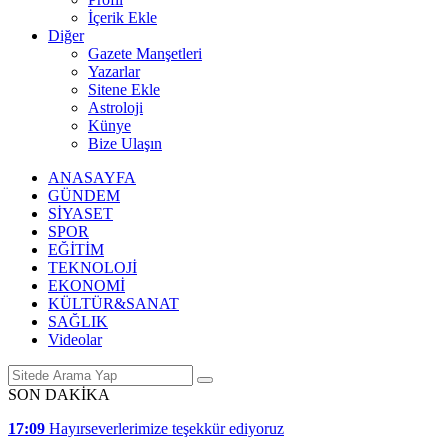
İçerik Ekle
Diğer
Gazete Manşetleri
Yazarlar
Sitene Ekle
Astroloji
Künye
Bize Ulaşın
ANASAYFA
GÜNDEM
SİYASET
SPOR
EĞİTİM
TEKNOLOJİ
EKONOMİ
KÜLTÜR&SANAT
SAĞLIK
Videolar
SON DAKİKA
17:09
Hayırseverlerimize teşekkür ediyoruz