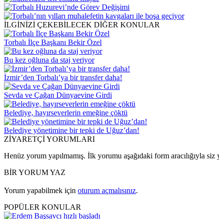
İLGİNİZİ ÇEKEBİLECEK DİĞER KONULAR
Torbalı İlçe Başkanı Bekir Özel
Bu kez oğluna da staj veriyor
İzmir’den Torbalı’ya bir transfer daha!
Sevda ve Çağan Dünyaevine Girdi
Belediye, hayırseverlerin emeğine çöktü
Belediye yönetimine bir tepki de Uğuz’dan!
ZİYARETÇİ YORUMLARI
Henüz yorum yapılmamış. İlk yorumu aşağıdaki form aracılığıyla siz y
BİR YORUM YAZ
Yorum yapabilmek için
oturum açmalısınız
.
POPÜLER KONULAR