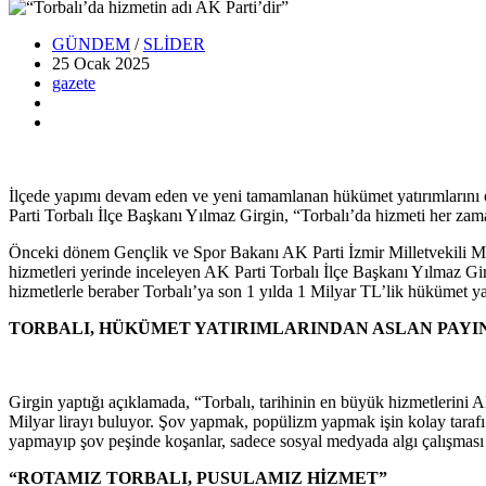
GÜNDEM
/
SLİDER
25 Ocak
2025
gazete
İlçede yapımı devam eden ve yeni tamamlanan hükümet yatırımlarını
Parti Torbalı İlçe Başkanı Yılmaz Girgin, “Torbalı’da hizmeti her za
Önceki dönem Gençlik ve Spor Bakanı AK Parti İzmir Milletvekili Me
hizmetleri yerinde inceleyen AK Parti Torbalı İlçe Başkanı Yılmaz G
hizmetlerle beraber Torbalı’ya son 1 yılda 1 Milyar TL’lik hükümet yatı
TORBALI, HÜKÜMET YATIRIMLARINDAN ASLAN PAYIN
Girgin yaptığı açıklamada, “Torbalı, tarihinin en büyük hizmetlerini 
Milyar lirayı buluyor. Şov yapmak, popülizm yapmak işin kolay tarafı. 
yapmayıp şov peşinde koşanlar, sadece sosyal medyada algı çalışması 
“ROTAMIZ TORBALI, PUSULAMIZ HİZMET”