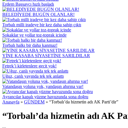
Erdem Başsavcı hızlı başladı
BELEDİYEDE BUGÜN OLANLAR!
Torbalı milli iradeye bir kez daha sahip çıktı
Sokaklar ve yollar toz-toprak içinde
Torbalı halkı bir daha kanmaz!
YİNE KASABA SİYASETİNE SARILDILAR
Fetrek’i kirletenlere geçit yok!
Uğuz, canlı yayında tek tek anlattı
Vatandaşın yoluna yok, yandaşın ahırına var!
Ayrancılar kapalı yüzme havuzunda sona doğru
Anasayfa
»
GÜNDEM
»
“Torbalı’da hizmetin adı AK Parti’dir”
“Torbalı’da hizmetin adı AK Pa