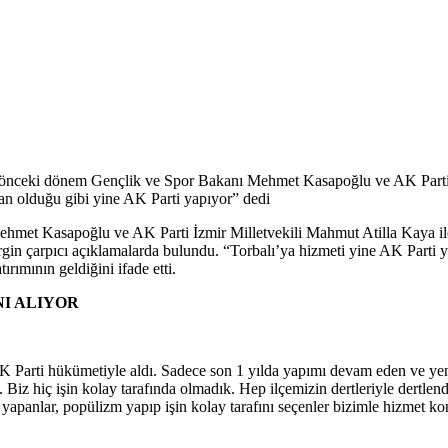
 önceki dönem Gençlik ve Spor Bakanı Mehmet Kasapoğlu ve AK Parti İ
man olduğu gibi yine AK Parti yapıyor” dedi
hmet Kasapoğlu ve AK Parti İzmir Milletvekili Mahmut Atilla Kaya ile
irgin çarpıcı açıklamalarda bulundu. “Torbalı’ya hizmeti yine AK Part
rımının geldiğini ifade etti.
I ALIYOR
AK Parti hükümetiyle aldı. Sadece son 1 yılda yapımı devam eden ve yeni 
Biz hiç işin kolay tarafında olmadık. Hep ilçemizin dertleriyle dertlend
yapanlar, popülizm yapıp işin kolay tarafını seçenler bizimle hizmet k