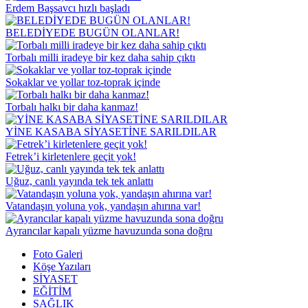
Erdem Başsavcı hızlı başladı
BELEDİYEDE BUGÜN OLANLAR!
Torbalı milli iradeye bir kez daha sahip çıktı
Sokaklar ve yollar toz-toprak içinde
Torbalı halkı bir daha kanmaz!
YİNE KASABA SİYASETİNE SARILDILAR
Fetrek’i kirletenlere geçit yok!
Uğuz, canlı yayında tek tek anlattı
Vatandaşın yoluna yok, yandaşın ahırına var!
Ayrancılar kapalı yüzme havuzunda sona doğru
Foto Galeri
Köşe Yazıları
SİYASET
EĞİTİM
SAĞLIK