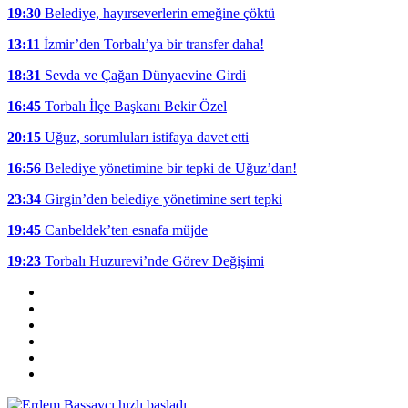
19:30
Belediye, hayırseverlerin emeğine çöktü
13:11
İzmir’den Torbalı’ya bir transfer daha!
18:31
Sevda ve Çağan Dünyaevine Girdi
16:45
Torbalı İlçe Başkanı Bekir Özel
20:15
Uğuz, sorumluları istifaya davet etti
16:56
Belediye yönetimine bir tepki de Uğuz’dan!
23:34
Girgin’den belediye yönetimine sert tepki
19:45
Canbeldek’ten esnafa müjde
19:23
Torbalı Huzurevi’nde Görev Değişimi