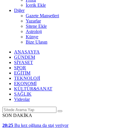
İçerik Ekle
Diğer
Gazete Manşetleri
Yazarlar
Sitene Ekle
Astroloji
Künye
Bize Ulaşın
ANASAYFA
GÜNDEM
SİYASET
SPOR
EĞİTİM
TEKNOLOJİ
EKONOMİ
KÜLTÜR&SANAT
SAĞLIK
Videolar
SON DAKİKA
20:25
Bu kez oğluna da staj veriyor