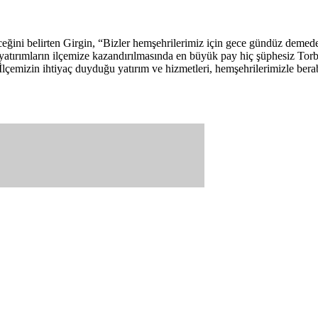
ceğini belirten Girgin, “Bizler hemşehrilerimiz için gece gündüz dem
 yatırımların ilçemize kazandırılmasında en büyük pay hiç şüphesiz Tor
. İlçemizin ihtiyaç duyduğu yatırım ve hizmetleri, hemşehrilerimizle ber