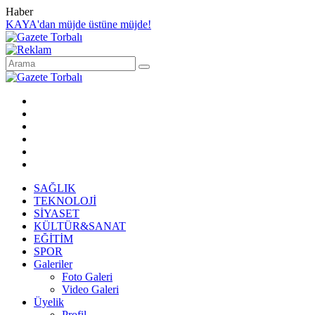
Haber
KAYA'dan müjde üstüne müjde!
SAĞLIK
TEKNOLOJİ
SİYASET
KÜLTÜR&SANAT
EĞİTİM
SPOR
Galeriler
Foto Galeri
Video Galeri
Üyelik
Profil