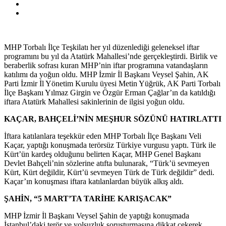
MHP Torbalı İlçe Teşkilatı her yıl düzenlediği geleneksel iftar
programını bu yıl da Atatürk Mahallesi’nde gerçekleştirdi. Birlik ve
beraberlik sofrası kuran MHP’nin iftar programına vatandaşların
katılımı da yoğun oldu. MHP İzmir İl Başkanı Veysel Şahin, AK
Parti İzmir İl Yönetim Kurulu üyesi Metin Yüğrük, AK Parti Torbalı
İlçe Başkanı Yılmaz Girgin ve Özgür Erman Çağlar’ın da katıldığı
iftara Atatürk Mahallesi sakinlerinin de ilgisi yoğun oldu.
KAÇAR, BAHÇELİ’NİN MEŞHUR SÖZÜNÜ HATIRLATTI
İftara katılanlara teşekkür eden MHP Torbalı İlçe Başkanı Veli
Kaçar, yaptığı konuşmada terörsüz Türkiye vurgusu yaptı. Türk ile
Kürt’ün kardeş olduğunu belirten Kaçar, MHP Genel Başkanı
Devlet Bahçeli’nin sözlerine atıfta bulunarak, “Türk’ü sevmeyen
Kürt, Kürt değildir, Kürt’ü sevmeyen Türk de Türk değildir” dedi.
Kaçar’ın konuşması iftara katılanlardan büyük alkış aldı.
ŞAHİN, “5 MART’TA TARİHE KARIŞACAK”
MHP İzmir İl Başkanı Veysel Şahin de yaptığı konuşmada
İstanbul’daki terör ve yolsuzluk soruşturmasına dikkat çekerek,