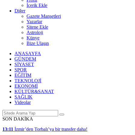
İçerik Ekle
Diğer
Gazete Manşetleri
Yazarlar
Sitene Ekle
Astroloji
Künye
Bize Ulaşın
ANASAYFA
GÜNDEM
SİYASET
SPOR
EĞİTİM
TEKNOLOJİ
EKONOMİ
KÜLTÜR&SANAT
SAĞLIK
Videolar
SON DAKİKA
13:11
İzmir’den Torbalı’ya bir transfer daha!