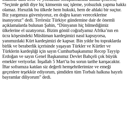
“Seçimle geldi diye hiç kimsenin suç işleme, yolsuzluk yapma hakkı
olamaz. Hırsızlık bu ülkede hem hukuki, hem de ahlaki bir suçtur.
Biz yargımıza güveniyoruz, en doğru kararı vereceklerine
inanıyoruz” dedi. Terörsüz Türkiye gündemine dair de önemli
açıklamalarda bulunan Şahin, “Dünyanın hiç bilmediğimiz
ülkelerine el uzatıyoruz. Bizim gönül coğrafyamız Afrika’nın en
ücra köşesindeki Müslüman kardeşimizi nasıl kapsıyorsa,
yanımızdaki Kürt kardeşimizi de kapsar. Bin yıldır bu topraklarda
birlik ve beraberlik içerisinde yaşayan Türkler ve Kürtler ve
Türklerin kardeşliği için sayın Cumhurbaşkanımız Recep Tayyip
Erdoğan ve sayın Genel Başkanımız Devlet Bahçeli çok büyük
emekler veriyorlar. İnşallah 5 Mart’ta bu sorun tarihe karışacaktır.
İftar soframıza katılan siz değerli hemşehrilerimize ve emeği
geçenlere teşekkür ediyorum, şimdiden tüm Torbalı halkına hayırlı
bayramlar diliyorum” dedi.