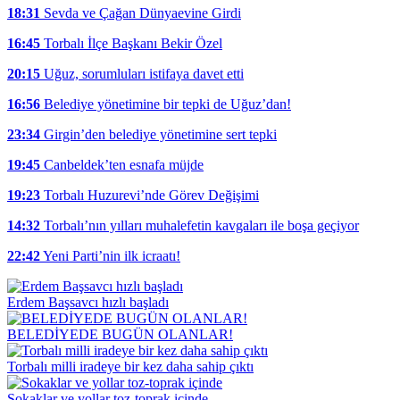
18:31
Sevda ve Çağan Dünyaevine Girdi
16:45
Torbalı İlçe Başkanı Bekir Özel
20:15
Uğuz, sorumluları istifaya davet etti
16:56
Belediye yönetimine bir tepki de Uğuz’dan!
23:34
Girgin’den belediye yönetimine sert tepki
19:45
Canbeldek’ten esnafa müjde
19:23
Torbalı Huzurevi’nde Görev Değişimi
14:32
Torbalı’nın yılları muhalefetin kavgaları ile boşa geçiyor
22:42
Yeni Parti’nin ilk icraatı!
Erdem Başsavcı hızlı başladı
BELEDİYEDE BUGÜN OLANLAR!
Torbalı milli iradeye bir kez daha sahip çıktı
Sokaklar ve yollar toz-toprak içinde