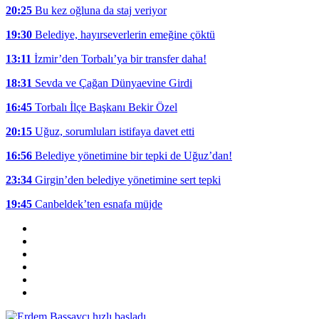
20:25
Bu kez oğluna da staj veriyor
19:30
Belediye, hayırseverlerin emeğine çöktü
13:11
İzmir’den Torbalı’ya bir transfer daha!
18:31
Sevda ve Çağan Dünyaevine Girdi
16:45
Torbalı İlçe Başkanı Bekir Özel
20:15
Uğuz, sorumluları istifaya davet etti
16:56
Belediye yönetimine bir tepki de Uğuz’dan!
23:34
Girgin’den belediye yönetimine sert tepki
19:45
Canbeldek’ten esnafa müjde