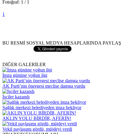
Fotoğraf: 1 / 1
1
BU RESMİ SOSYAL MEDYA HESAPLARINDA PAYLAŞ
DİĞER GALERİLER
İmza gününe yoğun ilgi
AK Parti’nin önergesi meclise damga vurdu
İşçiler kazandı
Sağlık merkezi belediyeden imza bekliyor
AKLIN YOLU BİRDİR, AFERİN!
Vekil paylaşımı gördü, müjdeyi verdi