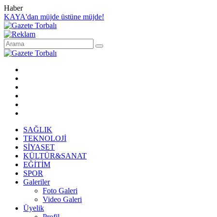
Haber
KAYA'dan müjde üstüne müjde!
SAĞLIK
TEKNOLOJİ
SİYASET
KÜLTÜR&SANAT
EĞİTİM
SPOR
Galeriler
Foto Galeri
Video Galeri
Üyelik
Profil