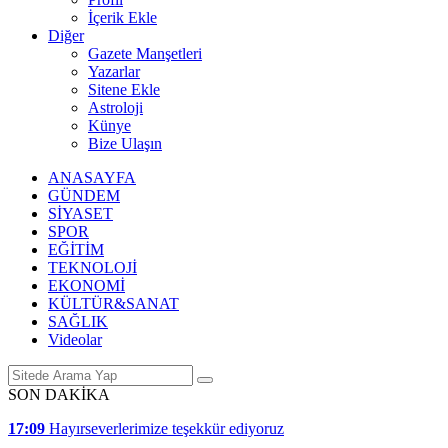
İçerik Ekle
Diğer
Gazete Manşetleri
Yazarlar
Sitene Ekle
Astroloji
Künye
Bize Ulaşın
ANASAYFA
GÜNDEM
SİYASET
SPOR
EĞİTİM
TEKNOLOJİ
EKONOMİ
KÜLTÜR&SANAT
SAĞLIK
Videolar
SON DAKİKA
17:09
Hayırseverlerimize teşekkür ediyoruz