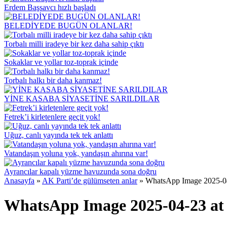
Erdem Başsavcı hızlı başladı
BELEDİYEDE BUGÜN OLANLAR!
Torbalı milli iradeye bir kez daha sahip çıktı
Sokaklar ve yollar toz-toprak içinde
Torbalı halkı bir daha kanmaz!
YİNE KASABA SİYASETİNE SARILDILAR
Fetrek’i kirletenlere geçit yok!
Uğuz, canlı yayında tek tek anlattı
Vatandaşın yoluna yok, yandaşın ahırına var!
Ayrancılar kapalı yüzme havuzunda sona doğru
Anasayfa
»
AK Parti’de gülümseten anlar
»
WhatsApp Image 2025-04
WhatsApp Image 2025-04-23 at 