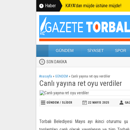
Haber
KAYA'dan müjde üstüne müjde!
GÜNDEM
SİYASET
SPOR
SON DAKİKA
Anasayfa
»
GÜNDEM
»
Canlı yayına ret oyu verdiler
Canlı yayına ret oyu verdiler
GÜNDEM
/
SLİDER
22 MAYIS
2025
GA
Torbalı Belediyesi Mayıs ayı ikinci oturumu şu
toplantıları canlı olarak yayınlansın ve tüm Torbal