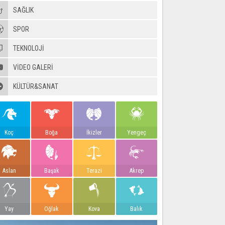
SAĞLIK
SPOR
TEKNOLOJİ
VIDEO GALERI
KÜLTÜR&SANAT
Koç
Boğa
İkizler
Yengeç
Aslan
Başak
Terazi
Akrep
Yay
Oğlak
Kova
Balık