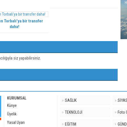
H
n Torbalı’ya bir transfer
daha!
ığıyla siz yapabilirsiniz.
KURUMSAL
SAĞLIK
SİYA
Künye
TEKNOLOJİ
Foto 
Üyelik
Yasal Uyarı
EĞİTİM
GÜN