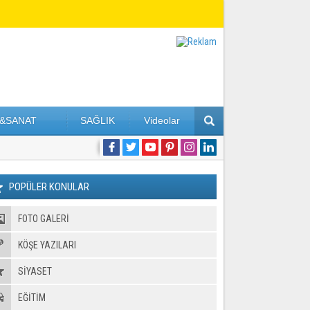
&SANAT
SAĞLIK
Videolar
POPÜLER KONULAR
FOTO GALERI
KÖŞE YAZILARI
SİYASET
EĞİTİM