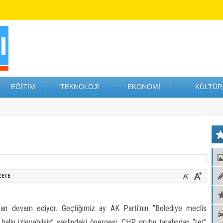
EĞİTİM
TEKNOLOJİ
EKONOMİ
KÜLTÜR
ZETE
 an devam ediyor. Geçtiğimiz ay AK Parti’nin “Belediye meclis
ı halkı izleyebilsin” şeklindeki önergesi, CHP grubu tarafından “ret”