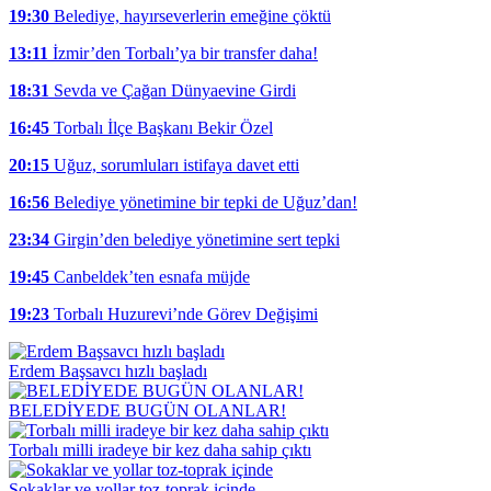
19:30
Belediye, hayırseverlerin emeğine çöktü
13:11
İzmir’den Torbalı’ya bir transfer daha!
18:31
Sevda ve Çağan Dünyaevine Girdi
16:45
Torbalı İlçe Başkanı Bekir Özel
20:15
Uğuz, sorumluları istifaya davet etti
16:56
Belediye yönetimine bir tepki de Uğuz’dan!
23:34
Girgin’den belediye yönetimine sert tepki
19:45
Canbeldek’ten esnafa müjde
19:23
Torbalı Huzurevi’nde Görev Değişimi
Erdem Başsavcı hızlı başladı
BELEDİYEDE BUGÜN OLANLAR!
Torbalı milli iradeye bir kez daha sahip çıktı
Sokaklar ve yollar toz-toprak içinde