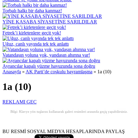
Torbalı halkı bir daha kanmaz!
YİNE KASABA SİYASETİNE SARILDILAR
Fetrek’i kirletenlere geçit yok!
Uğuz, canlı yayında tek tek anlattı
Vatandaşın yoluna yok, yandaşın ahırına var!
Ayrancılar kapalı yüzme havuzunda sona doğru
Anasayfa
»
AK Parti’de coşkulu bayramlaşma
»
1a (10)
1a (10)
REKLAMI GEÇ
Bilgi: Klavye yön tuşlarını kullanarak galeri resimleri arasında geçiş yapabilirsiniz.
BU RESMİ SOSYAL MEDYA HESAPLARINDA PAYLAŞ