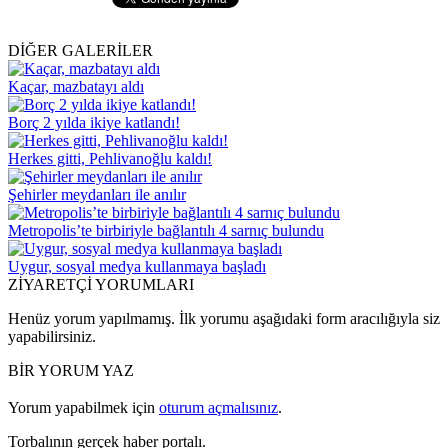
DİĞER GALERİLER
Kaçar, mazbatayı aldı
Borç 2 yılda ikiye katlandı!
Herkes gitti, Pehlivanoğlu kaldı!
Şehirler meydanları ile anılır
Metropolis’te birbiriyle bağlantılı 4 sarnıç bulundu
Uygur, sosyal medya kullanmaya başladı
ZİYARETÇİ YORUMLARI
Henüz yorum yapılmamış. İlk yorumu aşağıdaki form aracılığıyla siz
yapabilirsiniz.
BİR YORUM YAZ
Yorum yapabilmek için
oturum açmalısınız
.
Torbalının gerçek haber portalı.