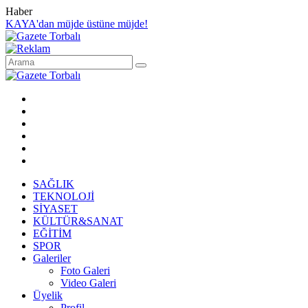
Haber
KAYA'dan müjde üstüne müjde!
SAĞLIK
TEKNOLOJİ
SİYASET
KÜLTÜR&SANAT
EĞİTİM
SPOR
Galeriler
Foto Galeri
Video Galeri
Üyelik
Profil