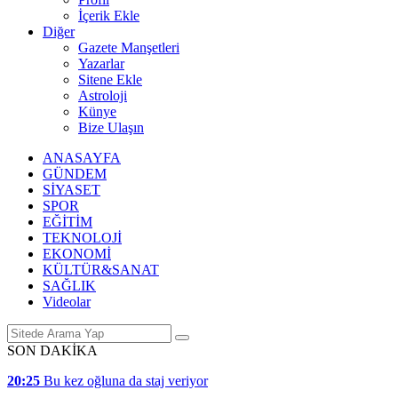
İçerik Ekle
Diğer
Gazete Manşetleri
Yazarlar
Sitene Ekle
Astroloji
Künye
Bize Ulaşın
ANASAYFA
GÜNDEM
SİYASET
SPOR
EĞİTİM
TEKNOLOJİ
EKONOMİ
KÜLTÜR&SANAT
SAĞLIK
Videolar
SON DAKİKA
20:25
Bu kez oğluna da staj veriyor