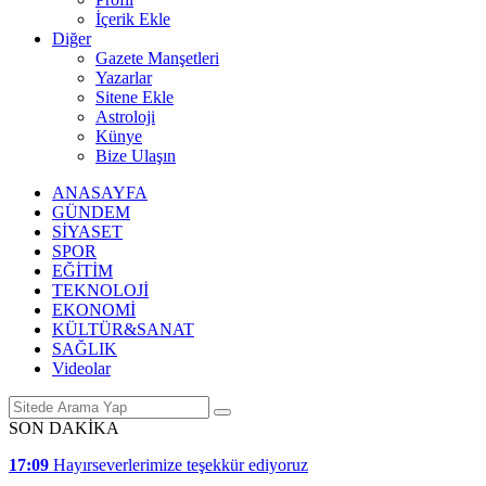
İçerik Ekle
Diğer
Gazete Manşetleri
Yazarlar
Sitene Ekle
Astroloji
Künye
Bize Ulaşın
ANASAYFA
GÜNDEM
SİYASET
SPOR
EĞİTİM
TEKNOLOJİ
EKONOMİ
KÜLTÜR&SANAT
SAĞLIK
Videolar
SON DAKİKA
17:09
Hayırseverlerimize teşekkür ediyoruz