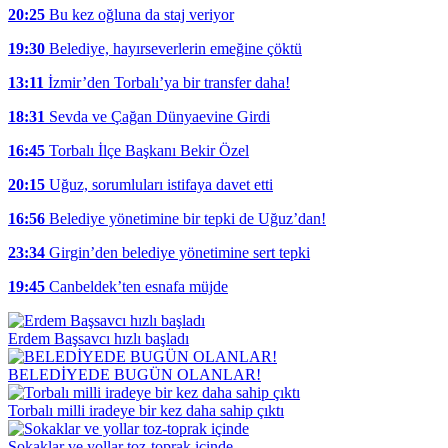
20:25
Bu kez oğluna da staj veriyor
19:30
Belediye, hayırseverlerin emeğine çöktü
13:11
İzmir’den Torbalı’ya bir transfer daha!
18:31
Sevda ve Çağan Dünyaevine Girdi
16:45
Torbalı İlçe Başkanı Bekir Özel
20:15
Uğuz, sorumluları istifaya davet etti
16:56
Belediye yönetimine bir tepki de Uğuz’dan!
23:34
Girgin’den belediye yönetimine sert tepki
19:45
Canbeldek’ten esnafa müjde
Erdem Başsavcı hızlı başladı
BELEDİYEDE BUGÜN OLANLAR!
Torbalı milli iradeye bir kez daha sahip çıktı
Sokaklar ve yollar toz-toprak içinde