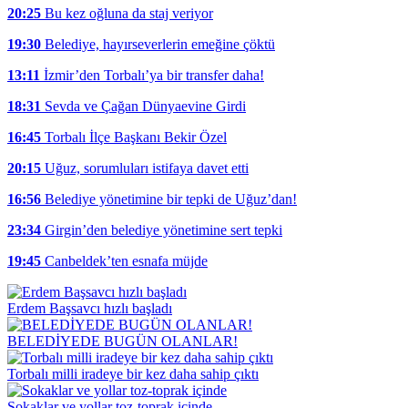
20:25
Bu kez oğluna da staj veriyor
19:30
Belediye, hayırseverlerin emeğine çöktü
13:11
İzmir’den Torbalı’ya bir transfer daha!
18:31
Sevda ve Çağan Dünyaevine Girdi
16:45
Torbalı İlçe Başkanı Bekir Özel
20:15
Uğuz, sorumluları istifaya davet etti
16:56
Belediye yönetimine bir tepki de Uğuz’dan!
23:34
Girgin’den belediye yönetimine sert tepki
19:45
Canbeldek’ten esnafa müjde
Erdem Başsavcı hızlı başladı
BELEDİYEDE BUGÜN OLANLAR!
Torbalı milli iradeye bir kez daha sahip çıktı
Sokaklar ve yollar toz-toprak içinde