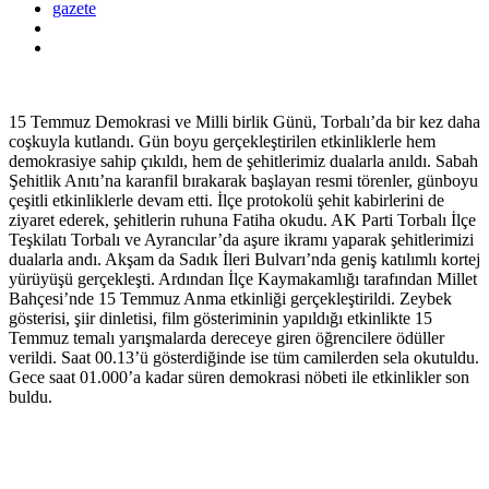
gazete
15 Temmuz Demokrasi ve Milli birlik Günü, Torbalı’da bir kez daha
coşkuyla kutlandı. Gün boyu gerçekleştirilen etkinliklerle hem
demokrasiye sahip çıkıldı, hem de şehitlerimiz dualarla anıldı. Sabah
Şehitlik Anıtı’na karanfil bırakarak başlayan resmi törenler, günboyu
çeşitli etkinliklerle devam etti. İlçe protokolü şehit kabirlerini de
ziyaret ederek, şehitlerin ruhuna Fatiha okudu. AK Parti Torbalı İlçe
Teşkilatı Torbalı ve Ayrancılar’da aşure ikramı yaparak şehitlerimizi
dualarla andı. Akşam da Sadık İleri Bulvarı’nda geniş katılımlı kortej
yürüyüşü gerçekleşti. Ardından İlçe Kaymakamlığı tarafından Millet
Bahçesi’nde 15 Temmuz Anma etkinliği gerçekleştirildi. Zeybek
gösterisi, şiir dinletisi, film gösteriminin yapıldığı etkinlikte 15
Temmuz temalı yarışmalarda dereceye giren öğrencilere ödüller
verildi. Saat 00.13’ü gösterdiğinde ise tüm camilerden sela okutuldu.
Gece saat 01.000’a kadar süren demokrasi nöbeti ile etkinlikler son
buldu.