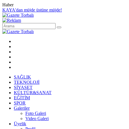
Haber
KAYA'dan müjde üstüne müjde!
SAĞLIK
TEKNOLOJİ
SİYASET
KÜLTÜR&SANAT
EĞİTİM
SPOR
Galeriler
Foto Galeri
Video Galeri
Üyelik
Profil