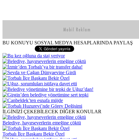
BU KONUYU SOSYAL MEDYA HESAPLARINDA PAYLAŞ
İLGİNİZİ ÇEKEBİLECEK DİĞER KONULAR
Belediye, hayırseverlerin emeğine çöktü
Torbalı İlçe Başkanı Bekir Özel