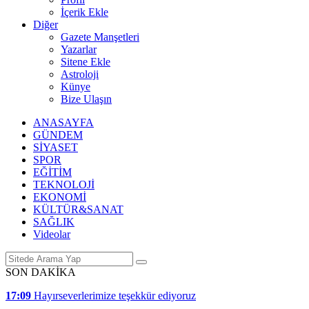
İçerik Ekle
Diğer
Gazete Manşetleri
Yazarlar
Sitene Ekle
Astroloji
Künye
Bize Ulaşın
ANASAYFA
GÜNDEM
SİYASET
SPOR
EĞİTİM
TEKNOLOJİ
EKONOMİ
KÜLTÜR&SANAT
SAĞLIK
Videolar
SON DAKİKA
17:09
Hayırseverlerimize teşekkür ediyoruz