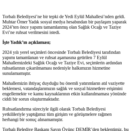
Torbalı Belediyesi’ne bir tepki de Yedi Eylül Mahallesi’nden geldi.
Muhtar Ömer Yadık sosyal medya hesabından bir paylaşım yaparak
2024’ten önce yapımı tamamlanmış olan Sağlık Ocağı ve Taziye
Evi’ne ruhsat verilmesini istedi.
İşte Yadık’ın açıklaması;
2024 yılı yerel seçimleri öncesinde Torbalı Belediyesi tarafından
yapımı tamamlanan ve ruhsat aşamasına getirilen 7 Eylül
Mahallemizdeki Sağlık Ocağı ve Taziye Evi, seçimlerin ardından
ruhsatlarının çıkarılmaması nedeniyle halkımızın hizmetine
sunulamamıştır.
Mahallemizin ihtiyaç duyduğu bu önemli yatırımların atıl vaziyette
beklemesi, vatandaşlarımızın sağlık ve sosyal hizmetlere erişimini
engellemekte ve kamu kaynaklarının etkin kullanılmaması yönünde
ciddi bir sorun oluşturmaktadır.
Ruhsatlandırma süreciyle ilgili olarak Torbalı Belediyesi
yetkilileriyle yaptığımız tüm girişim ve görüşmelere rağmen
herhangi bir sonuç alınamamıştır.
Torbalı Belediye Başkanı Sayın Övünç DEMİR’den beklentimiz, bu