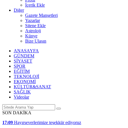
İçerik Ekle
Diğer
Gazete Manşetleri
Yazarlar
Sitene Ekle
Astroloji
Künye
Bize Ulaşın
ANASAYFA
GÜNDEM
SİYASET
SPOR
EĞİTİM
TEKNOLOJİ
EKONOMİ
KÜLTÜR&SANAT
SAĞLIK
Videolar
SON DAKİKA
17:09
Hayırseverlerimize teşekkür ediyoruz