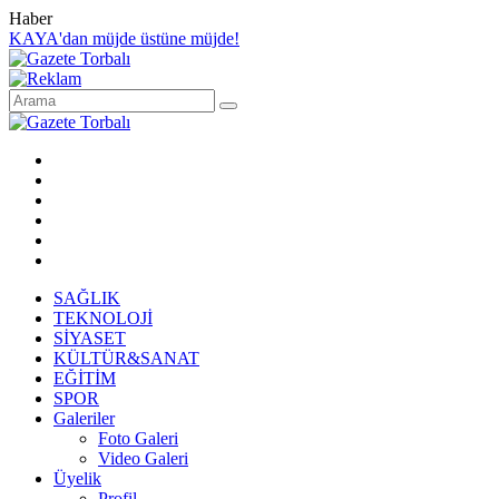
Haber
KAYA'dan müjde üstüne müjde!
SAĞLIK
TEKNOLOJİ
SİYASET
KÜLTÜR&SANAT
EĞİTİM
SPOR
Galeriler
Foto Galeri
Video Galeri
Üyelik
Profil