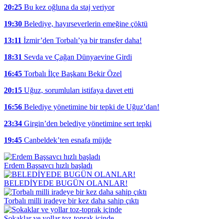
20:25
Bu kez oğluna da staj veriyor
19:30
Belediye, hayırseverlerin emeğine çöktü
13:11
İzmir’den Torbalı’ya bir transfer daha!
18:31
Sevda ve Çağan Dünyaevine Girdi
16:45
Torbalı İlçe Başkanı Bekir Özel
20:15
Uğuz, sorumluları istifaya davet etti
16:56
Belediye yönetimine bir tepki de Uğuz’dan!
23:34
Girgin’den belediye yönetimine sert tepki
19:45
Canbeldek’ten esnafa müjde
Erdem Başsavcı hızlı başladı
BELEDİYEDE BUGÜN OLANLAR!
Torbalı milli iradeye bir kez daha sahip çıktı
Sokaklar ve yollar toz-toprak içinde