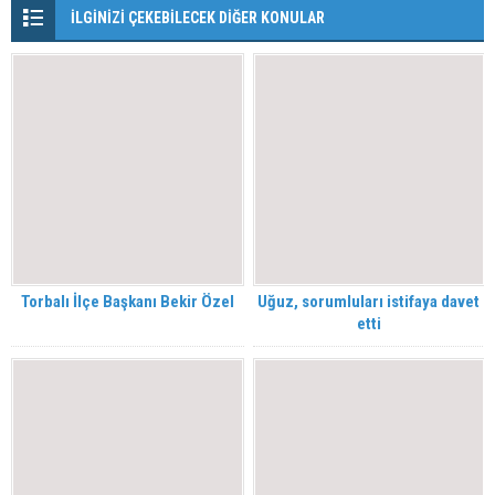
İLGİNİZİ ÇEKEBİLECEK DİĞER KONULAR
Torbalı İlçe Başkanı Bekir Özel
Uğuz, sorumluları istifaya davet
etti