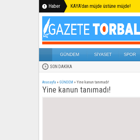
Haber
KAYA'dan müjde üstüne müjde!
GÜNDEM
SİYASET
SPOR
SON DAKİKA
Anasayfa
»
GÜNDEM
»
Yine kanun tanımadı!
Yine kanun tanımadı!