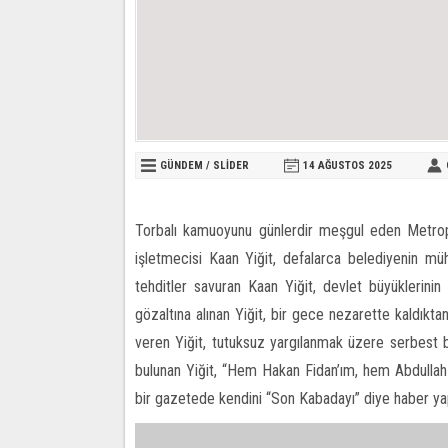
GÜNDEM
/
SLİDER
14 AĞUSTOS
2025
Torbalı kamuoyunu günlerdir meşgul eden Metropa
işletmecisi Kaan Yiğit, defalarca belediyenin mü
tehditler savuran Kaan Yiğit, devlet büyüklerini
gözaltına alınan Yiğit, bir gece nezarette kaldıkta
veren Yiğit, tutuksuz yargılanmak üzere serbest b
bulunan Yiğit, “Hem Hakan Fidan’ım, hem Abdullah Ç
bir gazetede kendini “Son Kabadayı” diye haber yap