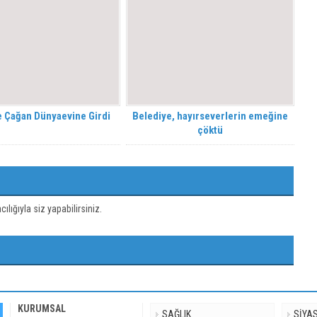
e Çağan Dünyaevine Girdi
Belediye, hayırseverlerin emeğine
çöktü
ığıyla siz yapabilirsiniz.
KURUMSAL
SAĞLIK
SİYA