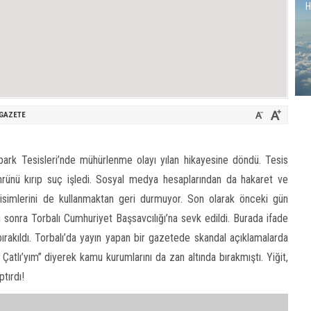
H
GAZETE
rk Tesisleri’nde mühürlenme olayı yılan hikayesine döndü. Tesis
hrünü kırıp suç işledi. Sosyal medya hesaplarından da hakaret ve
n isimlerini de kullanmaktan geri durmuyor. Son olarak önceki gün
n sonra Torbalı Cumhuriyet Başsavcılığı’na sevk edildi. Burada ifade
ırakıldı. Torbalı’da yayın yapan bir gazetede skandal açıklamalarda
atlı’yım” diyerek kamu kurumlarını da zan altında bırakmıştı. Yiğit,
tırdı!