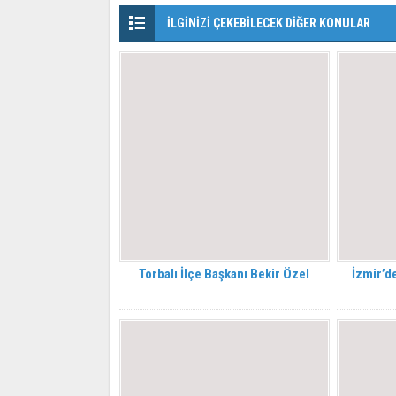
İLGİNİZİ ÇEKEBİLECEK DİĞER KONULAR
Torbalı İlçe Başkanı Bekir Özel
İzmir’de