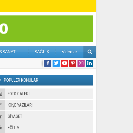
&SANAT
SAĞLIK
Videolar
POPÜLER KONULAR
FOTO GALERI
KÖŞE YAZILARI
SİYASET
EĞİTİM