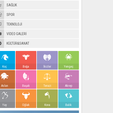
SAĞLIK
SPOR
TEKNOLOJİ
VIDEO GALERI
KÜLTÜR&SANAT
Koç
Boğa
İkizler
Yengeç
Aslan
Başak
Terazi
Akrep
Yay
Oğlak
Kova
Balık