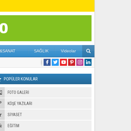
&SANAT
SAĞLIK
Videolar
POPÜLER KONULAR
FOTO GALERI
KÖŞE YAZILARI
SİYASET
EĞİTİM