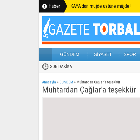
Haber
KAYA'dan müjde üstüne müjde!
GÜNDEM
SİYASET
SPOR
SON DAKİKA
Anasayfa
»
GÜNDEM
»
Muhtardan Çağlar’a teşekkür
Muhtardan Çağlar’a teşekkür