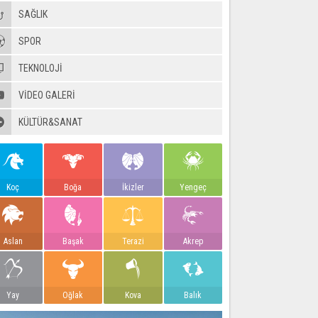
SAĞLIK
SPOR
TEKNOLOJİ
VIDEO GALERI
KÜLTÜR&SANAT
Koç
Boğa
İkizler
Yengeç
Aslan
Başak
Terazi
Akrep
Yay
Oğlak
Kova
Balık