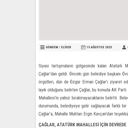
GÜNDEM
/
SLİDER
15 AĞUSTOS
2025
Siyasi tartışmaların gölgesinde kalan Atatürk 
Çağlar’dan geldi. Önceki gün belediye başkanı Övü
örgütleri, dün de Özgür Erman Çağlar’ı ziyaret edip 
layık olduğunu belirten Çağlar, bu konuda AK Parti 
Mahallesi’ni yalnız bırakmayacaklarını belirtti. Bel
durumunda, belediyeye gelir sağlayacak farklı bir
Çağlar’a, Mahalle Muhtarı Ergin Kavçan’dan teşekkü
ÇAĞLAR, ATATÜRK MAHALLESİ İÇİN DEVREDE