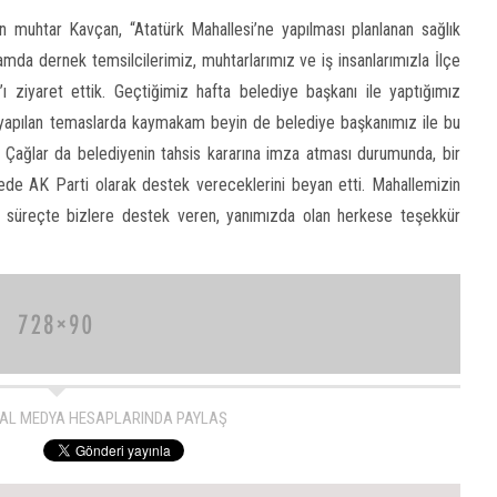
muhtar Kavçan, “Atatürk Mahallesi’ne yapılması planlanan sağlık
da dernek temsilcilerimiz, muhtarlarımız ve iş insanlarımızla İlçe
iyaret ettik. Geçtiğimiz hafta belediye başkanı ile yaptığımız
yapılan temaslarda kaymakam beyin de belediye başkanımız ile bu
n Çağlar da belediyenin tahsis kararına imza atması durumunda, bir
ede AK Parti olarak destek vereceklerini beyan etti. Mahallemizin
bu süreçte bizlere destek veren, yanımızda olan herkese teşekkür
AL MEDYA HESAPLARINDA PAYLAŞ