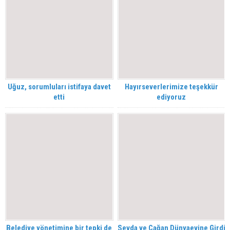
Uğuz, sorumluları istifaya davet
Hayırseverlerimize teşekkür
etti
ediyoruz
Belediye yönetimine bir tepki de
Sevda ve Çağan Dünyaevine Girdi