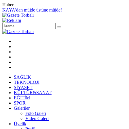
Haber
KAYA'dan müjde üstüne müjde!
SAĞLIK
TEKNOLOJİ
SİYASET
KÜLTÜR&SANAT
EĞİTİM
SPOR
Galeriler
Foto Galeri
Video Galeri
Üyelik
Profil