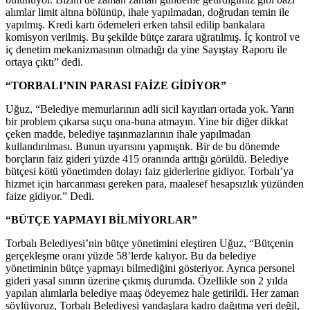
alımlar limit altına bölünüp, ihale yapılmadan, doğrudan temin ile
yapılmış. Kredi kartı ödemeleri erken tahsil edilip bankalara
komisyon verilmiş. Bu şekilde bütçe zarara uğratılmış. İç kontrol ve
iç denetim mekanizmasının olmadığı da yine Sayıştay Raporu ile
ortaya çıktı” dedi.
“TORBALI’NIN PARASI FAİZE GİDİYOR”
Uğuz, “Belediye memurlarının adli sicil kayıtları ortada yok. Yarın
bir problem çıkarsa suçu ona-buna atmayın. Yine bir diğer dikkat
çeken madde, belediye taşınmazlarının ihale yapılmadan
kullandırılması. Bunun uyarısını yapmıştık. Bir de bu dönemde
borçların faiz gideri yüzde 415 oranında arttığı görüldü. Belediye
bütçesi kötü yönetimden dolayı faiz giderlerine gidiyor. Torbalı’ya
hizmet için harcanması gereken para, maalesef hesapsızlık yüzünden
faize gidiyor.” Dedi.
“BÜTÇE YAPMAYI BİLMİYORLAR”
Torbalı Belediyesi’nin bütçe yönetimini eleştiren Uğuz, “Bütçenin
gerçekleşme oranı yüzde 58’lerde kalıyor. Bu da belediye
yönetiminin bütçe yapmayı bilmediğini gösteriyor. Ayrıca personel
gideri yasal sınırın üzerine çıkmış durumda. Özellikle son 2 yılda
yapılan alımlarla belediye maaş ödeyemez hale getirildi. Her zaman
söylüyoruz, Torbalı Belediyesi yandaşlara kadro dağıtma yeri değil,