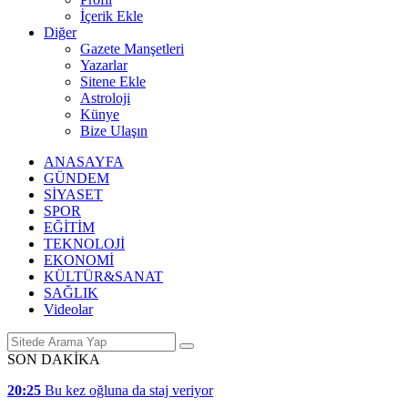
İçerik Ekle
Diğer
Gazete Manşetleri
Yazarlar
Sitene Ekle
Astroloji
Künye
Bize Ulaşın
ANASAYFA
GÜNDEM
SİYASET
SPOR
EĞİTİM
TEKNOLOJİ
EKONOMİ
KÜLTÜR&SANAT
SAĞLIK
Videolar
SON DAKİKA
20:25
Bu kez oğluna da staj veriyor