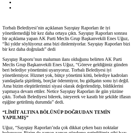
Torbalı Belediyesi’nin açıklanan Sayıştay Raporları ile iyi
yönetilemediği bir kez daha ortaya çıktı. Sayıştay Raporları sonrası
bir açıklama yapan AK Parti Meclis Grup Başkanvekili Enes Uğuz,
“İki yıldır söylüyoruz ama bizi dinlemiyorlar. Sayıştay Raporları bizi
bir kez daha doğruladı” dedi
Sayıştay Raporu’nun malumun ilanı olduğunu belirten AK Parti
Meclis Grup Başkanvekili Enes Uğuz, “Göreve geldiğimiz günden
beri belediye yönetimini uyarıyoruz. Torbalı Belediyesi iyi
yönetilemiyor. Hizmet yok, bütçe yönetimi kötü, belediye kadroları
yandaşlarla şişirilmiş, borçlar ödenmiyor, bu gidişatın sonu iyi değil.
Ama bizim eleştirilerimizi siyasi olarak değerlendirip, bildiklerini
yapmaya devam ettiler. Netice Sayıştay Raporları ile gün yüzüne
çıktı. Torbalı Belediyesi bilerek, isteyerek ve kasıtlı bir şekilde iflasın
eşiğine getirilmiş durumda” dedi.
“LİMİT ALTINA BÖLÜNÜP DOĞRUDAN TEMİN
YAPILMIŞ”
Uğuz, “Sayıştay Raporları’nda çok dikkat çeken bazı noktalar
bulunuyor. Bizim de zaman zaman gündeme getirdiğimiz gibi bazı