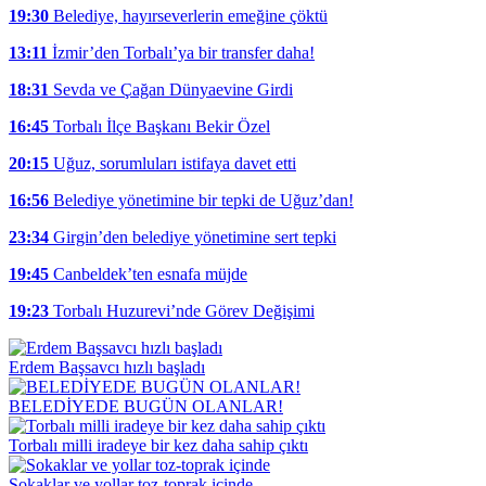
19:30
Belediye, hayırseverlerin emeğine çöktü
13:11
İzmir’den Torbalı’ya bir transfer daha!
18:31
Sevda ve Çağan Dünyaevine Girdi
16:45
Torbalı İlçe Başkanı Bekir Özel
20:15
Uğuz, sorumluları istifaya davet etti
16:56
Belediye yönetimine bir tepki de Uğuz’dan!
23:34
Girgin’den belediye yönetimine sert tepki
19:45
Canbeldek’ten esnafa müjde
19:23
Torbalı Huzurevi’nde Görev Değişimi
Erdem Başsavcı hızlı başladı
BELEDİYEDE BUGÜN OLANLAR!
Torbalı milli iradeye bir kez daha sahip çıktı
Sokaklar ve yollar toz-toprak içinde