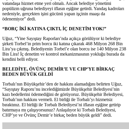
vatandaşa hizmet etme yeri olmalı. Ancak belediye yönetimi
popülizm uğruna belediyeyi iflasın eşiğine getirdi. Yandaş kadroları
nedeniyle, gerçekten işini gücünü yapan işçinin maaşı da
ödenemiyor” dedi.
“BORÇ İKİ KATINA ÇIKTI, İÇ DENETİM YOK!”
Uğuz, “Yine Sayıştay Raporları’nda açıkça görülüyor ki belediye
şirketi Torbel’in prim borcu iki katına çıkarak 468 Milyon 268 Bin
Lira’ya çıkmış. Belediyenin Torbel’e olan borcu ise 140 Milyon 238
Bin Lira! İç denetim ve kontrol mekanizmasının yokluğu burada da
kendini belli ediyor.
BELEDİYE, ÖVÜNÇ DEMİR’E VE CHP’YE BİRKAÇ
BEDEN BÜYÜK GELDİ
Torbalı’nın Büyükşehir’den de hakkını alamadığını belirten Uğuz,
“Sayıştay Raporu’nu incelediğimizde Büyükşehir Belediyesi’nin
kazı bedellerini ödemediğini de görüyoruz. Büyükşehir Belediyesi,
Torbalı’nın hakkını vermeli. El birliği ile Torbalı’yı hizmetsiz
bıraktınız. El birliği ile Torbalı Belediyesi’ni iflasın eşiğine getirip
batırmaya mı çalışıyorsunuz? Anlaşılıyor ki Torbalı Belediyesi,
CHP’ye ve Övünç Demir’e birkaç beden büyük geldi” dedi.