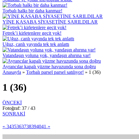
Torbalı halkı bir daha kanmaz!
YİNE KASABA SİYASETİNE SARILDILAR
Fetrek’i kirletenlere geçit yok!
Uğuz, canlı yayında tek tek anlattı
Vatandaşın yoluna yok, yandaşın ahırına var!
Ayrancılar kapalı yüzme havuzunda sona doğru
Anasayfa
»
Torbalı parsel parsel satılıyor!
»
1 (36)
1 (36)
ÖNCEKİ
Fotoğraf: 37 / 43
SONRAKİ
«
34
35
36
37
38
39
40
41
»
<
>