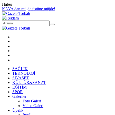
Haber
KAYA'dan müjde üstüne müjde!
SAĞLIK
TEKNOLOJİ
SİYASET
KÜLTÜR&SANAT
EĞİTİM
SPOR
Galeriler
Foto Galeri
Video Galeri
Üyelik
Profil