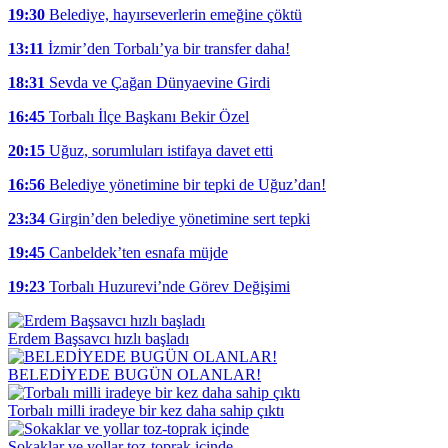
19:30
Belediye, hayırseverlerin emeğine çöktü
13:11
İzmir’den Torbalı’ya bir transfer daha!
18:31
Sevda ve Çağan Dünyaevine Girdi
16:45
Torbalı İlçe Başkanı Bekir Özel
20:15
Uğuz, sorumluları istifaya davet etti
16:56
Belediye yönetimine bir tepki de Uğuz’dan!
23:34
Girgin’den belediye yönetimine sert tepki
19:45
Canbeldek’ten esnafa müjde
19:23
Torbalı Huzurevi’nde Görev Değişimi
Erdem Başsavcı hızlı başladı
BELEDİYEDE BUGÜN OLANLAR!
Torbalı milli iradeye bir kez daha sahip çıktı
Sokaklar ve yollar toz-toprak içinde