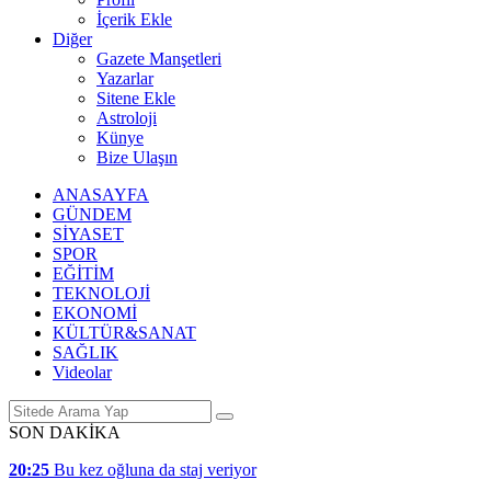
İçerik Ekle
Diğer
Gazete Manşetleri
Yazarlar
Sitene Ekle
Astroloji
Künye
Bize Ulaşın
ANASAYFA
GÜNDEM
SİYASET
SPOR
EĞİTİM
TEKNOLOJİ
EKONOMİ
KÜLTÜR&SANAT
SAĞLIK
Videolar
SON DAKİKA
20:25
Bu kez oğluna da staj veriyor