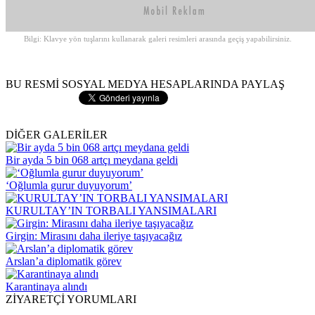
Bilgi: Klavye yön tuşlarını kullanarak galeri resimleri arasında geçiş yapabilirsiniz.
BU RESMİ SOSYAL MEDYA HESAPLARINDA PAYLAŞ
DİĞER GALERİLER
Bir ayda 5 bin 068 artçı meydana geldi
‘Oğlumla gurur duyuyorum’
KURULTAY’IN TORBALI YANSIMALARI
Girgin: Mirasını daha ileriye taşıyacağız
Arslan’a diplomatik görev
Karantinaya alındı
ZİYARETÇİ YORUMLARI