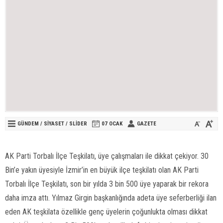
GÜNDEM
/
SİYASET
/
SLİDER
07 OCAK
GAZETE
AK Parti Torbalı İlçe Teşkilatı, üye çalışmaları ile dikkat çekiyor. 30
Bin’e yakın üyesiyle İzmir’in en büyük ilçe teşkilatı olan AK Parti
Torbalı İlçe Teşkilatı, son bir yılda 3 bin 500 üye yaparak bir rekora
daha imza attı. Yılmaz Girgin başkanlığında adeta üye seferberliği ilan
eden AK teşkilata özellikle genç üyelerin çoğunlukta olması dikkat