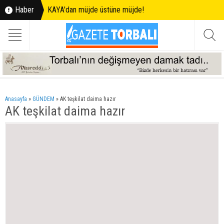
Haber
KAYA'dan müjde üstüne müjde!
Anasayfa
»
GÜNDEM
»
AK teşkilat daima hazır
AK teşkilat daima hazır