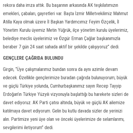
rekora daha imza attık. Bu başarının arkasında AK teşkilatımızın
emekleri, çabaları, gayretleri var. Başta İzmir Milletvekilimiz Mahmut
Atilla Kaya olmak üzere İl Başkan Yardımcımız Feyim Özçelik, İl
Yönetim Kurulu üyemiz Metin Yüğrük, ilçe yönetim kurulu üyelerimiz,
belediye meclis üyelerimiz ve Özgür Erman Çağlar başkanımızla
beraber 7 gün 24 saat sahada aktif bir şekilde çalışıyoruz” dedi.
GENÇLERE ÇAĞRIDA BULUNDU
Girgin, “Üye çalışmalarımız bundan sonra da aynı azimle devam
edecek. Özellikle gençlerimize buradan çağrıda bulunuyorum; büyük
ve güçlü Türkiye yolunda, Cumhurbaşkanımız sayın Recep Tayyip
Erdoğan’ın Türkiye Yüzyılı vizyonuyla başlattığı bu harekete sizleri de
davet ediyoruz. AK Parti çatısı altında, büyük ve güçlü AK ailemize
katılmaya davet ediyorum. Gelin bu kutlu davada sizler de yerinizi
alın. Partimize yeni üye olan ve önceki üyelerimize de selamlarımı,
sevgilerimi iletiyorum” dedi.