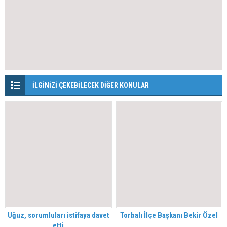
İLGİNİZİ ÇEKEBİLECEK DİĞER KONULAR
Uğuz, sorumluları istifaya davet
Torbalı İlçe Başkanı Bekir Özel
etti