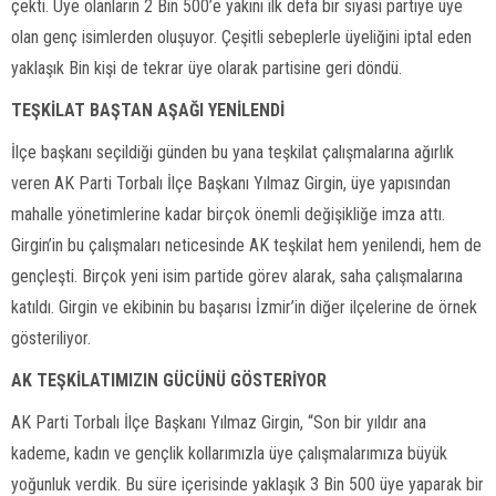
çekti. Üye olanların 2 Bin 500’e yakını ilk defa bir siyasi partiye üye
olan genç isimlerden oluşuyor. Çeşitli sebeplerle üyeliğini iptal eden
yaklaşık Bin kişi de tekrar üye olarak partisine geri döndü.
TEŞKİLAT BAŞTAN AŞAĞI YENİLENDİ
İlçe başkanı seçildiği günden bu yana teşkilat çalışmalarına ağırlık
veren AK Parti Torbalı İlçe Başkanı Yılmaz Girgin, üye yapısından
mahalle yönetimlerine kadar birçok önemli değişikliğe imza attı.
Girgin’in bu çalışmaları neticesinde AK teşkilat hem yenilendi, hem de
gençleşti. Birçok yeni isim partide görev alarak, saha çalışmalarına
katıldı. Girgin ve ekibinin bu başarısı İzmir’in diğer ilçelerine de örnek
gösteriliyor.
AK TEŞKİLATIMIZIN GÜCÜNÜ GÖSTERİYOR
AK Parti Torbalı İlçe Başkanı Yılmaz Girgin, “Son bir yıldır ana
kademe, kadın ve gençlik kollarımızla üye çalışmalarımıza büyük
yoğunluk verdik. Bu süre içerisinde yaklaşık 3 Bin 500 üye yaparak bir