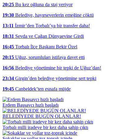
20:25
Bu kez oğluna da staj veriyor
19:30
Belediye, hayırseverlerin emeğine çöktü
13:11
İzmir’den Torbalı’ya bir transfer daha!
18:31
Sevda ve Çağan Dünyaevine Girdi
16:45
Torbalı İlçe Başkanı Bekir Özel
20:15
Uğuz, sorumluları istifaya davet etti
16:56
Belediye yönetimine bir tepki de Uğuz’dan!
23:34
Girgin’den belediye yönetimine sert tepki
19:45
Canbeldek’ten esnafa müjde
Erdem Başsavcı hızlı başladı
BELEDİYEDE BUGÜN OLANLAR!
Torbalı milli iradeye bir kez daha sahip çıktı
Sokaklar ve yollar toz-toprak içinde