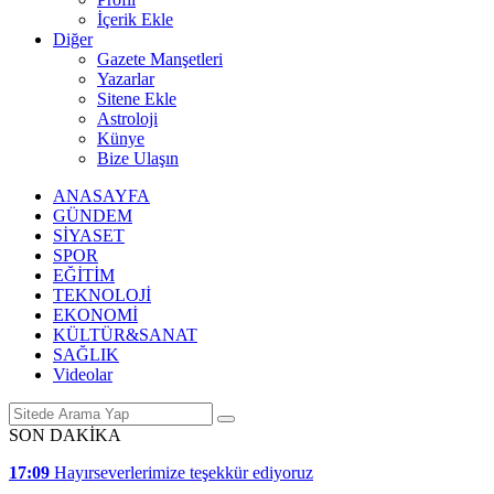
İçerik Ekle
Diğer
Gazete Manşetleri
Yazarlar
Sitene Ekle
Astroloji
Künye
Bize Ulaşın
ANASAYFA
GÜNDEM
SİYASET
SPOR
EĞİTİM
TEKNOLOJİ
EKONOMİ
KÜLTÜR&SANAT
SAĞLIK
Videolar
SON DAKİKA
17:09
Hayırseverlerimize teşekkür ediyoruz